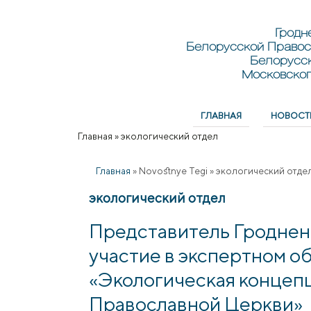
Перейти к основному содержанию
Skip to search
Гродн
Белорусской Правос
Белорусс
Московског
ГЛАВНАЯ
НОВОСТ
Главное меню
Главная
»
экологический отдел
Вы здесь
Главная
»
Novostnye Tegi
»
экологический отде
экологический отдел
Представитель Гроднен
участие в экспертном о
«Экологическая концеп
Православной Церкви»