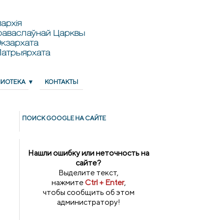
архія
раваслаўнай Царквы
кзархата
Патрыярхата
ЛИОТЕКА
КОНТАКТЫ
ПОИСК GOОGLE НА САЙТЕ
Нашли ошибку или неточность на
сайте?
Выделите текст,
нажмите
Ctrl + Enter
,
чтобы сообщить об этом
администратору!