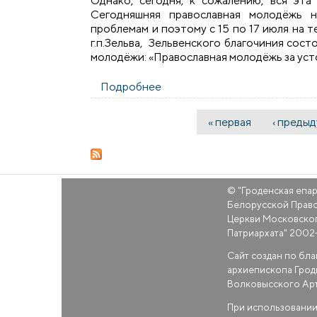
Однако, сегодня, к сожалению, вся эт
Сегодняшняя православная молодёжь
проблемам и поэтому с 15 по 17 июля на
г.п.Зельва, Зельвенского благочиния со
молодёжи: «Православная молодёжь за уст
Подробнее
о V-ый экологический слет 
« первая
‹ преды
Страницы
© "
Гроденская епа
Белорусской Прав
Церкви Московско
Патриархата
" 2002
Сайт создан по бл
архиепископа Грод
Волковысского Ар
При использовании