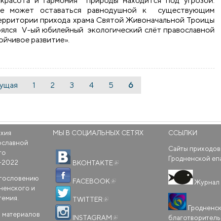
а красота и гармония природы находится под угрозой.
 не может оставаться равнодушной к существующим
 территории прихода храма Святой Живоначальной Троицы
стоялся V-ый юбилейный экологический слёт православной
ойчивое развитие».
православной молодежи
дущая
1
2
3
4
5
6
рхия
МЫ В СОЦИАЛЬНЫХ СЕТЯХ
ССЫЛКИ
ославной
Сайты приходов
го
(внешняя ссылка)
Гродненской еп
-2022
ВКОНТАКТЕ
(внешняя ссылка)
агословению
FACEBOOK
Журнал 
ненского и
(внешняя ссылка)
темия.
TWITTER
Гродненс
(внешняя ссылка)
 материалов
благотворител
INSTAGRAM