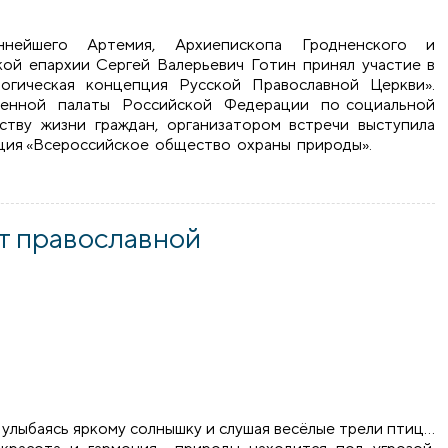
ннейшего Артемия, Архиепископа Гродненского и
кой епархии Сергей Валерьевич Готин принял участие в
огическая концепция Русской Православной Церкви».
венной палаты Российской Федерации по социальной
ству жизни граждан, организатором встречи выступила
ция «Всероссийское общество охраны природы».
й епархии принял участие в экспертном обсуждении проект
т православной
, улыбаясь яркому солнышку и слушая весёлые трели птиц…