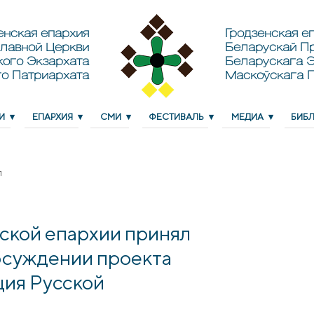
енская епархия
Гродзенская еп
лавной Церкви
Беларускай П
кого Экзархата
Беларускага Э
о Патриархата
Маскоўскага 
И
ЕПАРХИЯ
СМИ
ФЕСТИВАЛЬ
МЕДИА
БИБ
л
ской епархии принял
бсуждении проекта
ция Русской