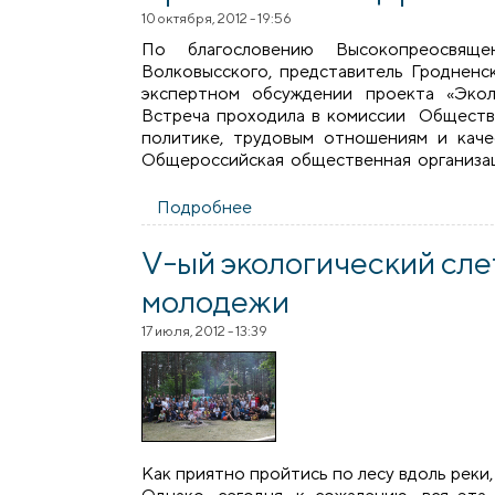
10 октября, 2012 - 19:56
По благословению Высокопреосвяще
Волковысского, представитель Гродненс
экспертном обсуждении проекта «Экол
Встреча проходила в комиссии Общест
политике, трудовым отношениям и каче
Общероссийская общественная организа
Подробнее
о Представитель Гродненско
Церкви»
V-ый экологический сле
молодежи
17 июля, 2012 - 13:39
Как приятно пройтись по лесу вдоль реки