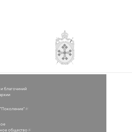
 и благочиний
архии
(внешняя ссылка)
"Поколение"
кое
ьное общество
(внешняя ссылка)