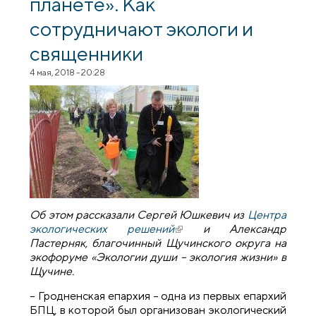
планете». Как
сотрудничают экологи и
священники
4 мая, 2018 - 20:28
Об этом рассказали Сергей Юшкевич из
Центра
экологических решений
(внешняя ссылка)
и Александр
Пастерняк, благочинный Щучинского округа на
экофоруме «Экологии души – экология жизни» в
Щучине.
– Гродненская епархия – одна из первых епархий
БПЦ, в которой был организован экологический