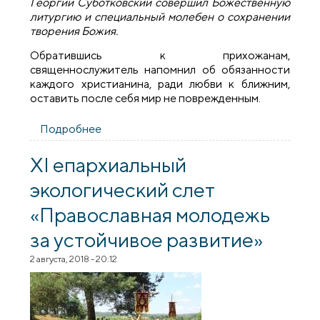
Георгий Суботковский совершил Божественную
литургию и специальный молебен о сохранении
творения Божия.
Обратившись к прихожанам,
священнослужитель напомнил об обязанности
каждого христианина, ради любви к ближним,
оставить после себя мир не поврежденным.
Подробнее
о Руководитель экологического отдела
совершил литургию и молебен о
сохранении творения Божия
XI епархиальный
экологический слет
«Православная молодежь
за устойчивое развитие»
2 августа, 2018 - 20:12