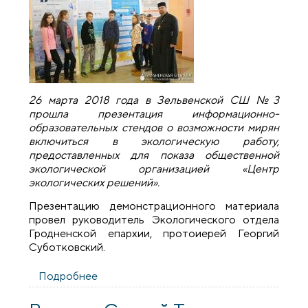
26 марта 2018 года в Зельвенской СШ №3
прошла презентация информационно-
образовательных стендов о возможности мирян
включиться в экологическую работу,
предоставленных для показа общественной
экологической организацией «Центр
экологических решений».
Презентацию демонстрационного материала
провел руководитель Экологического отдела
Гродненской епархии, протоиерей Георгий
Суботковский.
Подробнее
о Руководитель экологического отдела
провел презентацию для учащихся
школы №3 поселка Зельва