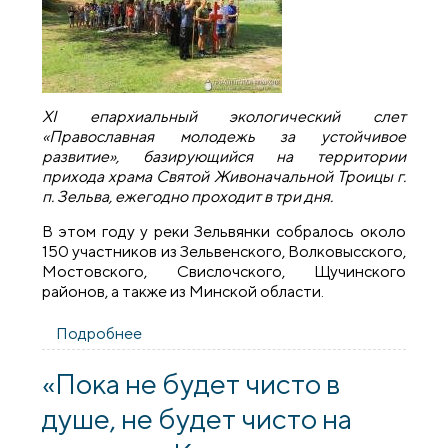
XI епархиальный экологический слет
«Православная молодежь за устойчивое
развитие»
, базирующийся на территории
прихода храма Святой Живоначальной Троицы г.
п. Зельва, ежегодно проходит в три дня.
В этом году у реки Зельвянки собралось около
150 участников из Зельвенского, Волковысского,
Мостовского, Свислочского, Щучинского
районов, а также из Минской области.
Подробнее
о XI епархиальный экологический слет
«Православная молодежь за устойчивое
развитие»
«Пока не будет чисто в
душе, не будет чисто на