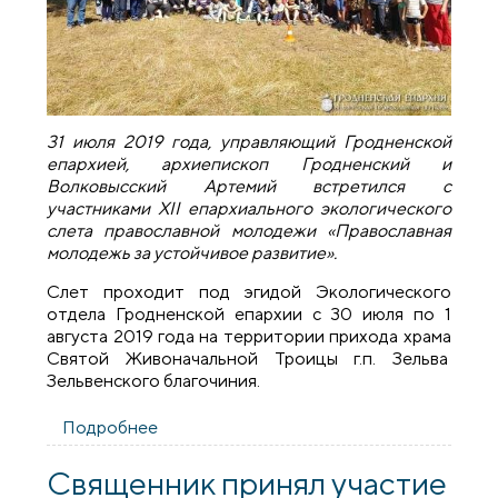
31 июля 2019 года, управляющий Гродненской
епархией, архиепископ Гродненский и
Волковысский Артемий встретился с
участниками XII епархиального экологического
слета православной молодежи «Православная
молодежь за устойчивое развитие».
Слет проходит под эгидой Экологического
отдела Гродненской епархии с 30 июля по 1
августа 2019 года на территории прихода храма
Святой Живоначальной Троицы г.п. Зельва
Зельвенского благочиния.
Подробнее
о Архиепископ Артемий встретился с
участниками XII епархиального
экологического слета православной
Священник принял участие
молодежи