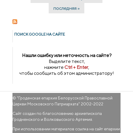
последняя »
ПОИСК GOОGLE НА САЙТЕ
Нашли ошибку или неточность на сайте?
Выделите текст,
нажмите
Ctrl + Enter
,
чтобы сообщить об этом администратору!
© "
Гроденская епархия Белорусской Православной
Церкви Московского Патриархата
" 2002-2022
Сайт создан по благословению архиепископа
Гродненского и Волковысского Артемия.
При использовании материалов ссылка на сайт епархии