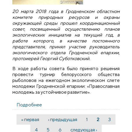
20 марта 2018 года в Гродненском областном
комитете природных ресурсов и охраны
окружающей среды прошел координационный
совет, посвященный осуществлению планов
экологических инициатив на текущий год, в
работе которого, в качестве постоянного
представителя, принял участие руководитель
экологического отдела Гродненской епархии,
протоиерей Георгий Суботковский.
В ходе работы совета было принято решения
провести турнир белорусского общества
рыболовов на ежегодном экологическом слете
молодежи Гродненской епархии: «Православная
молодежь за устойчивое развитие».
Подробнее
о Руководитель экологического отдела
епархии принял участие в заседании
координационного совета в
« первая
‹ предыдущая
1
2
3
Страницы
Гродненском областном комитете
природных ресурсов
4
5
6
следующая ›