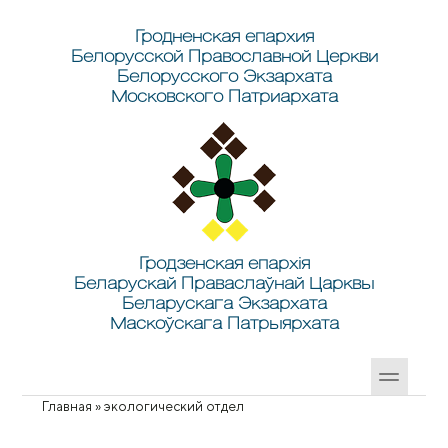
Перейти к основному содержанию
Skip to search
Гродненская епархия
Белорусской Православной Церкви
Белорусского Экзархата
Московского Патриархата
Гродзенская епархія
Беларускай Праваслаўнай Царквы
Беларускага Экзархата
Маскоўскага Патрыярхата
Главная
»
экологический отдел
Вы здесь