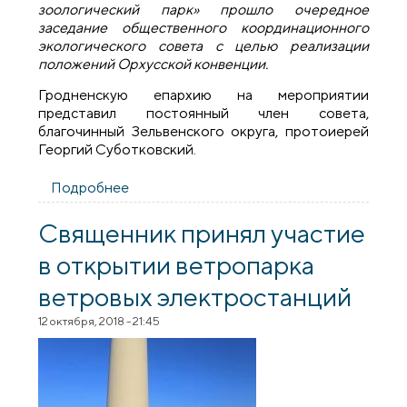
зоологический парк» прошло очередное
заседание общественного координационного
экологического совета с целью реализации
положений Орхусской конвенции.
Гродненскую епархию на мероприятии
представил постоянный член совета,
благочинный Зельвенского округа, протоиерей
Георгий Суботковский.
Подробнее
о Священник принял участие в заседании
общественного координационного
экологического совета
Священник принял участие
в открытии ветропарка
ветровых электростанций
12 октября, 2018 - 21:45