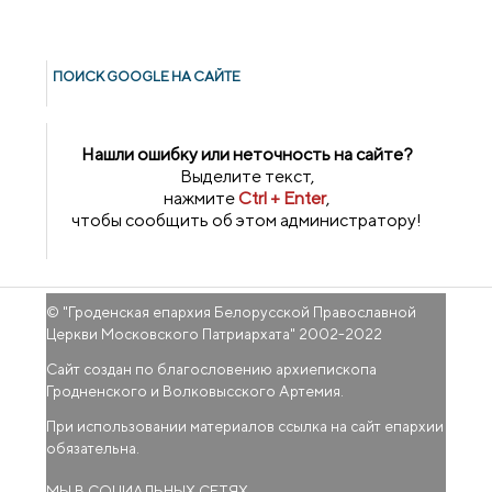
ПОИСК GOОGLE НА САЙТЕ
Нашли ошибку или неточность на сайте?
Выделите текст,
нажмите
Ctrl + Enter
,
чтобы сообщить об этом администратору!
© "
Гроденская епархия Белорусской Православной
Церкви Московского Патриархата
" 2002-2022
Сайт создан по благословению архиепископа
Гродненского и Волковысского Артемия.
При использовании материалов ссылка на сайт епархии
обязательна.
МЫ В СОЦИАЛЬНЫХ СЕТЯХ