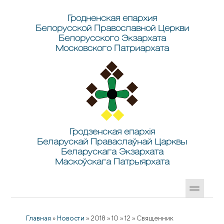
Перейти к основному содержанию
Skip to search
Гродненская епархия
Белорусской Православной Церкви
Белорусского Экзархата
Московского Патриархата
Гродзенская епархія
Беларускай Праваслаўнай Царквы
Беларускага Экзархата
Маскоўскага Патрыярхата
Главная
»
Новости
»
2018
»
10
»
12
»
Священник