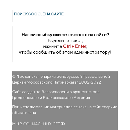
ПОИСК GOОGLE НА САЙТЕ
Нашли ошибку или неточность на сайте?
Выделите текст,
нажмите
Ctrl + Enter
,
чтобы сообщить об этом администратору!
© "
Гроденская епархия Белорусской Православной
Церкви Московского Патриархата
" 2002-2022
Сайт создан по благословению архиепископа
Гродненского и Волковысского Артемия.
При использовании материалов ссылка на сайт епархии
обязательна.
МЫ В СОЦИАЛЬНЫХ СЕТЯХ