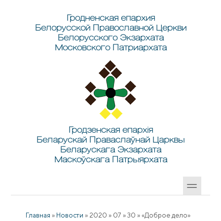
Перейти к основному содержанию
Skip to search
Гродненская епархия
Белорусской Православной Церкви
Белорусского Экзархата
Московского Патриархата
Гродзенская епархія
Беларускай Праваслаўнай Царквы
Беларускага Экзархата
Маскоўскага Патрыярхата
Главная
»
Новости
»
2020
»
07
»
30
»
«Доброе дело»