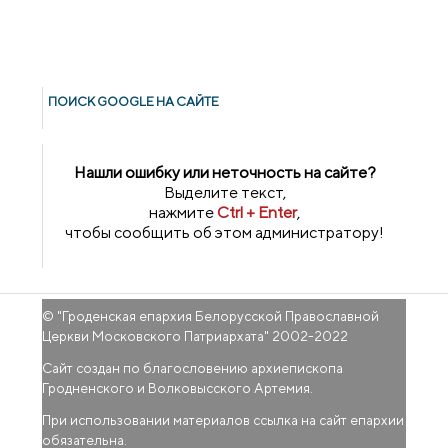
ПОИСК GOОGLE НА САЙТЕ
Нашли ошибку или неточность на сайте?
Выделите текст,
нажмите
Ctrl + Enter
,
чтобы сообщить об этом администратору!
© "
Гроденская епархия Белорусской Православной
Церкви Московского Патриархата
" 2002-2022
Сайт создан по благословению архиепископа
Гродненского и Волковысского Артемия.
При использовании материалов ссылка на сайт епархии
обязательна.