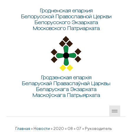
Перейти к основному содержанию
Skip to search
Гродненская епархия
Белорусской Православной Церкви
Белорусского Экзархата
Московского Патриархата
Гродзенская епархія
Беларускай Праваслаўнай Царквы
Беларускага Экзархата
Маскоўскага Патрыярхата
Главная
»
Новости
»
2020
»
08
»
07
»
Руководитель