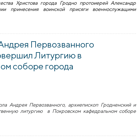
дества Христова города Гродно протоиерей Александр
нии принесения воинской присяги военнослужащими
акевич благословил пограничников на служение Отечеству
 Андрея Первозванного
овершил Литургию в
ом соборе города
тола Андрея Первозванного, архиепископ Гродненский и
твенную литургию в Покровском кафедральном соборе
ндрея Первозванного архиепископ Антоний совершил Литур