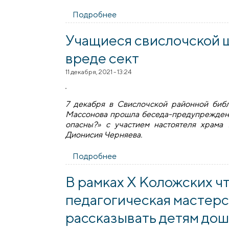
Подробнее
о Протоиерей Кирилл Близню
Учащиеся свислочской ш
вреде сект
11 декабря, 2021 - 13:24
7 декабря в Свислочской районной би
Массонова прошла беседа-предупрежден
опасны?» с участием настоятеля храма
Дионисия Черняева.
Подробнее
о Учащиеся свислочской школ
В рамках Х Коложских ч
педагогическая мастерск
рассказывать детям дош