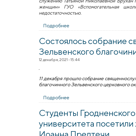
служению Татьяной Николаевной Брухан 
женщин» ГУО​
«
Вспомогательная шко
недостаточностью.
Подробнее
о Гродненский приход препо
Состоялось собрание 
Зельвенского благочин
12 декабря, 2021 - 15:44
11 декабря прошло собрание священнослу
благочинного Зельвенского церковного ок
Подробнее
о Состоялось собрание свящ
Студенты Гродненского
университета посетили 
Иоанна Предтечи