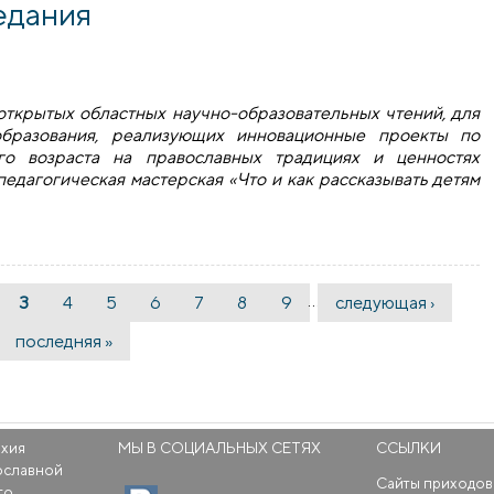
едания
 открытых областных научно-образовательных чтений, для
бразования, реализующих инновационные проекты по
го возраста на православных традициях и ценностях
педагогическая мастерская «Что и как рассказывать детям
ий прошли педагогическая мастерская «Что и как рассказыва
…
3
4
5
6
7
8
9
следующая ›
последняя »
рхия
МЫ В СОЦИАЛЬНЫХ СЕТЯХ
ССЫЛКИ
ославной
Сайты приходов
го