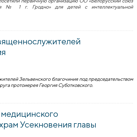
посетили первичную организацию ОО «Белорусский союз
ля № 1 г. Гродно» для детей с интеллектуальной
добномученика Серафима Жировичского оказал благотвори
священнослужителей
ия
жителей Зельвенского благочиния под председательством
руга протоиерея Георгия Суботковского.
еннослужителей Зельвенского благочиния
 медицинского
храм Усекновения главы