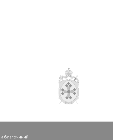
ть детям дошкольного возраста о Боге» и секционные
 и благочиний