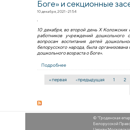
Боге» и секционные зас
10 декабря, 2021 - 21:54
10 декабря, во второй день Х Коложских
работников учреждений дошкольного о
вопросам воспитания детей дошкольно
белорусского народа, была организована 
дошкольного возраста о Боге».
Подробнее
о В рамках Х Коложских чтен
заседания
« первая
‹ предыдущая
1
2
Страницы
© "
Гроденская епа
Белорусской Прав
Церкви Московско