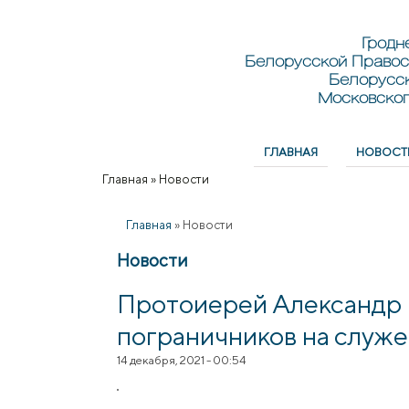
Перейти к основному содержанию
Skip to search
Гродн
Белорусской Правос
Белорусс
Московског
ГЛАВНАЯ
НОВОСТ
Главное меню
Главная
»
Новости
Вы здесь
Главная
»
Новости
Новости
Протоиерей Александр 
пограничников на служ
14 декабря, 2021 - 00:54