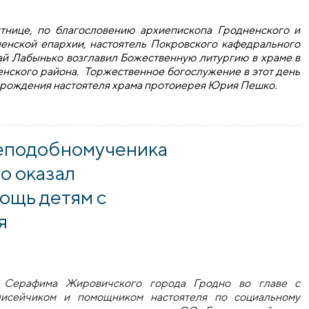
тнице, по благословению архиепископа Гродненского и
енской епархии, настоятель Покровского кафедрального
й Лабынько возглавил Божественную литургию в храме в
енского района. Торжественное богослужение в этот день
 рождения настоятеля храма протоиерея Юрия Пешко.
архии возглавил соборное богослужение в Свято-Духовом х
еподобномученика
о оказал
ощь детям с
я
​ Серафима Жировичского города Гродно во главе с
исейчиком и помощником настоятеля по социальному