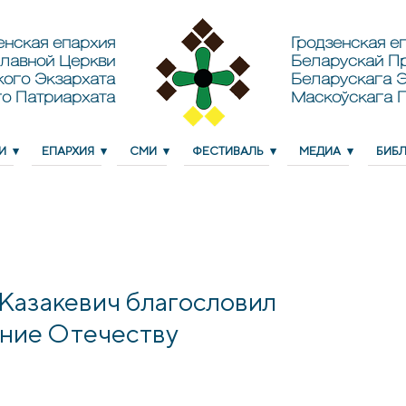
енская епархия
Гродзенская еп
лавной Церкви
Беларускай П
кого Экзархата
Беларускага Э
о Патриархата
Маскоўскага 
И
ЕПАРХИЯ
СМИ
ФЕСТИВАЛЬ
МЕДИА
БИБ
Казакевич благословил
ение Отечеству