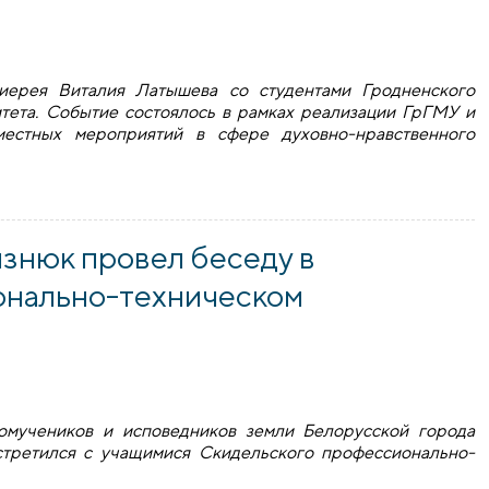
иерея Виталия Латышева со студентами Гродненского
тета. Событие состоялось в рамках реализации ГрГМУ и
естных мероприятий в сфере духовно-нравственного
дицинского университета посетили храм Усекновения глав
знюк провел беседу в
онально-техническом
вомучеников и исповедников земли Белорусской города
третился с учащимися Скидельского профессионально-