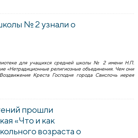
к провел беседу в Скидельском профессионально-техниче
колы № 2 узнали о
блиотеке для учащихся средней школы № 2 имени Н.П.
ие «Нетрадиционные религиозные объединения. Чем они
 Воздвижения Креста Господня города Свислочь иерея
ы № 2 узнали о вреде сект
тений прошли
ая «Что и как
кольного возраста о