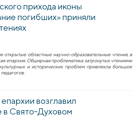
ского прихода иконы
ние погибших» приняли
чтениях
е открытые областные научно-образовательные чтения, в
кая епархия. Обширная проблематика затронутых чтениями
, культурных и исторических проблем привлекла большое
 педагогов.
го прихода иконы Божией Матери «Взыскание погибших» при
 епархии возглавил
 в Свято-Духовом