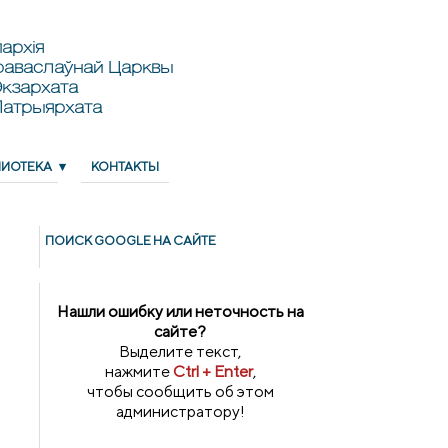
архія
раваслаўнай Царквы
кзархата
Патрыярхата
ЛИОТЕКА
КОНТАКТЫ
ПОИСК GOОGLE НА САЙТЕ
Нашли ошибку или неточность на
сайте?
Выделите текст,
нажмите
Ctrl + Enter
,
чтобы сообщить об этом
администратору!