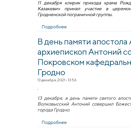
11 декабря клирик прихода храма Рож
Казакевич принял участие в церемо
Гродненской пограничной группы.
Подробнее
о Протоиерей Александр Каз
В день памяти апостола
архиепископ Антоний с
Покровском кафедральн
Гродно
13 декабря, 2021 - 13:56
13 декабря, в день памяти святого апос
Волковысский Антоний совершил Божес
города Гродно.
Подробнее
о В день памяти апостола А