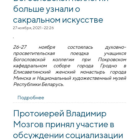
больше узнали о
сакральном искусстве
27 ноября, 2021 - 22:26
26-27 ноября состоялась духовно-
просветительская поездка учащихся
Богословской коллегии при Покровском
кафедральном соборе города Гродно в
Елисаветинский женский монастырь города
Минска и Национальный художественный музей
Республики Беларусь.
Подробнее
о Учащиеся гродненской Богословской
коллегии больше узнали о сакральном
искусстве
Протоиерей Владимир
Мозгов принял участие в
обсуждении социализации