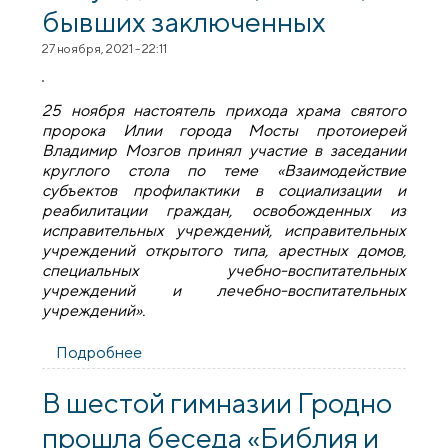
бывших заключенных
27 ноября, 2021 - 22:11
25 ноября настоятель прихода храма святого
пророка Илии города Мосты протоиерей
Владимир Мозгов принял участие в заседании
круглого стола по теме «Взаимодействие
субъектов профилактики в социализации и
реабилитации граждан, освобожденных из
исправительных учреждений, исправительных
учреждений открытого типа, арестных домов,
специальных учебно-воспитательных
учреждений и лечебно-воспитательных
учреждений».
Подробнее
о Протоиерей Владимир Мозгов принял
участие в обсуждении социализации
бывших заключенных
В шестой гимназии Гродно
прошла беседа «Библия и