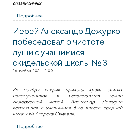
созависимых
.
Подробнее
о В Гродно начала работу православная
группа созависимых
Иерей Александр Дежурко
побеседовал о чистоте
души с учащимися
скидельской школы № 3
26 ноября, 2021 - 13:00
25 ноября клирик прихода храма святых
новомучеников и исповедников земли
Белорусской иерей Александр Дежурко
встретился с учащимися 6-го класса средней
школы № 3 города Скиделя.
Подробнее
о Иерей Александр Дежурко
побеседовал о чистоте души с