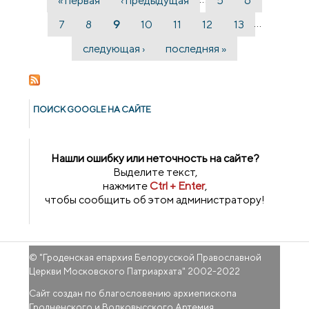
« первая
‹ предыдущая
5
6
Страницы
…
7
8
9
10
11
12
13
следующая ›
последняя »
ПОИСК GOОGLE НА САЙТЕ
Нашли ошибку или неточность на сайте?
Выделите текст,
нажмите
Ctrl + Enter
,
чтобы сообщить об этом администратору!
© "
Гроденская епархия Белорусской Православной
Церкви Московского Патриархата
" 2002-2022
Сайт создан по благословению архиепископа
Гродненского и Волковысского Артемия.