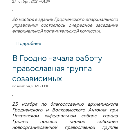
27 ноября, 2021 - 01:39
26 ноября в здании Гродненского епархиального
управления состоялось очередное заседание
епархиальной попечительской комиссии.
Подробнее
о Состоялось заседание
попечительской комиссии Гродненской
епархии
В Гродно начала работу
православная группа
созависимых
26 ноября, 2021 - 13:10
25 ноября по благословению архиепископа
Гродненского и Волковысского Антония при
Покровском кафедральном соборе города
Гродно прошло первое собрание
новоорганизованной православной группы