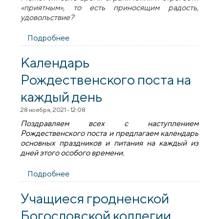
«приятным», то есть приносящим радость,
удовольствие?
Подробнее
о Мастер-класс по постной кухне
прошел в приходе иконы Божией
Матери «Взыскание погибших» города
Календарь
Гродно
Рождественского поста на
каждый день
28 ноября, 2021 - 12:08
Поздравляем всех с наступлением
Рождественского поста и предлагаем календарь
основных праздников и питания на каждый из
дней этого особого времени.
Подробнее
о Календарь Рождественского поста на
каждый день
Учащиеся гродненской
Богословской коллегии