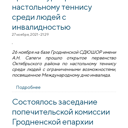
настольному теннису
среди людей с
инвалидностью
27 ноября, 2021 - 21:29
26 ноября на базе Гродненской СДЮШОР имени
А.Н. Сапеги прошло открытое первенство
Октябрьского района по настольному теннису
среди людей с ограниченными возможностями,
посвященное Международному дню инвалида.
Подробнее
о При поддержке Гродненской епархии
прошел турнир по настольному теннису
среди людей с инвалидностью
Состоялось заседание
попечительской комиссии
Гродненской епархии