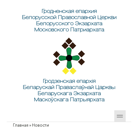
Перейти к основному содержанию
Skip to search
Гродненская епархия
Белорусской Православной Церкви
Белорусского Экзархата
Московского Патриархата
Гродзенская епархія
Беларускай Праваслаўнай Царквы
Беларускага Экзархата
Маскоўскага Патрыярхата
Главная
»
Новости
Вы здесь