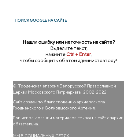
ПОИСК GOОGLE НА САЙТЕ
Нашли ошибку или неточность на сайте?
Выделите текст,
нажмите
Ctrl + Enter
,
чтобы сообщить об этом администратору!
© "
Гроденская епархия Белорусской Православной
Церкви Московского Патриархата
" 2002-2022
Сайт создан по благословению архиепископа
Гродненского и Волковысского Артемия.
При использовании материалов ссылка на сайт епархии
обязательна.
МЫ В СОЦИАЛЬНЫХ СЕТЯХ