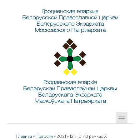
Перейти к основному содержанию
Skip to search
Гродненская епархия
Белорусской Православной Церкви
Белорусского Экзархата
Московского Патриархата
Гродзенская епархія
Беларускай Праваслаўнай Царквы
Беларускага Экзархата
Маскоўскага Патрыярхата
Главная
»
Новости
»
2021
»
12
»
10
»
В рамках Х