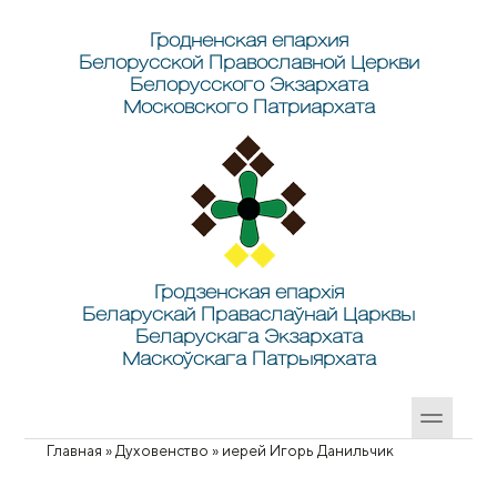
Перейти к основному содержанию
Skip to search
Гродненская епархия
Белорусской Православной Церкви
Белорусского Экзархата
Московского Патриархата
Гродзенская епархія
Беларускай Праваслаўнай Царквы
Беларускага Экзархата
Маскоўскага Патрыярхата
Главная
»
Духовенство
»
иерей Игорь Данильчик
Вы здесь