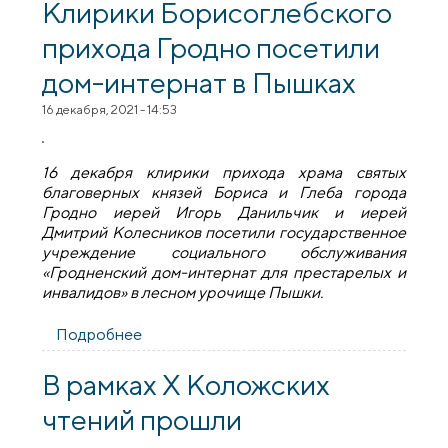
роль в воспитании ребенка
Клирики Борисоглебского
прихода Гродно посетили
дом-интернат в Пышках
16 декабря, 2021 - 14:53
16 декабря клирики прихода храма святых
благоверных князей Бориса и Глеба города
Гродно иерей Игорь Данильчик и иерей
Дмитрий Колесников посетили государственное
учреждение социального обслуживания
«Гродненский дом-интернат для престарелых и
инвалидов» в лесном урочище Пышки.
Подробнее
о Клирики Борисоглебского прихода
Гродно посетили дом-интернат в
Пышках
В рамках Х Коложских
чтений прошли