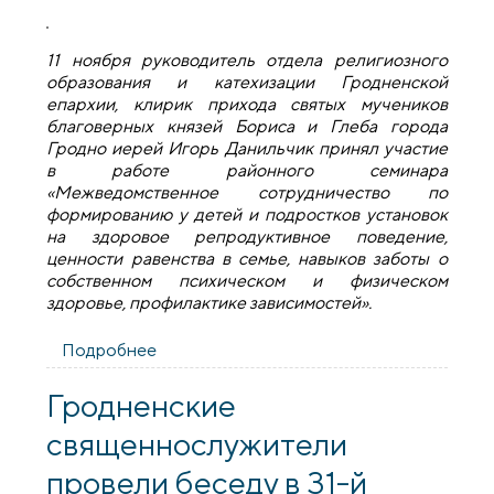
11 ноября руководитель отдела религиозного
образования и катехизации Гродненской
епархии, клирик прихода святых мучеников
благоверных князей Бориса и Глеба города
Гродно иерей Игорь Данильчик принял участие
в работе районного семинара
«Межведомственное сотрудничество по
формированию у детей и подростков установок
на здоровое репродуктивное поведение,
ценности равенства в семье, навыков заботы о
собственном психическом и физическом
здоровье, профилактике зависимостей».
Подробнее
о Иерей Игорь Данильчик: Дети и
подростки нуждаются в любви, внимании
и доверии
Гродненские
священнослужители
провели беседу в 31-й