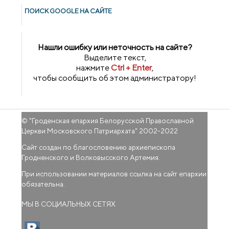
ПОИСК GOОGLE НА САЙТЕ
Нашли ошибку или неточность на сайте?
Выделите текст,
нажмите
Ctrl + Enter
,
чтобы сообщить об этом администратору!
© "
Гроденская епархия Белорусской Православной
Церкви Московского Патриархата
" 2002-2022
Сайт создан по благословению архиепископа
Гродненского и Волковысского Артемия.
При использовании материалов ссылка на сайт епархии
обязательна.
МЫ В СОЦИАЛЬНЫХ СЕТЯХ
(внешняя ссылка)