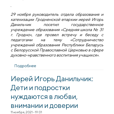
29 ноября руководитель отдела образования и
катехизации Гродненской епархии иерей Игорь
Данильчик посетил государственное
учреждение образования «Средняя школа № 31
г. Гродно», где провел встречу и беседу с
педагогами на тему «Сотрудничество
учреждений образования Республики Беларусь
с Белорусской Православной Церковью в сфере
духовно-нравственного воспитания учащихся».
Подробнее
о Иерей Игорь Данильчик провел беседу
с коллективом гродненской средней
школы № 31
Иерей Игорь Данильчик:
Дети и подростки
нуждаются в любви,
внимании и доверии
11 ноября, 2021 - 19:01