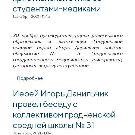
студентами-медиками
1 декабря, 2021 - 11:45
30 ноября руководитель отдела религиозного
образования и катехизации Гродненской
епархии иерей Игорь Данильчик посетил
общежитие № 5 Гродненского
государственного медицинского университета,
где провел встречу со студентами.
Подробнее
о Иерей Игорь Данильчик побеседовал о
христианской этике со студентами-
медиками
Иерей Игорь Данильчик
провел беседу с
коллективом гродненской
средней школы № 31
30 ноября, 2021 - 13:14