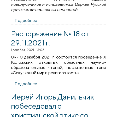
новомучеников и исповедников Церкви Русской
при изъятии церковных ценностей.
Подробнее
о В Гродненской епархии обсудили
подготовку мероприятий, посвященных
100-летию подвига новомучеников и
Распоряжение № 18 от
исповедников Церкви Русской при
29.11.2021 г.
изъятии церковных ценностей
1 декабря, 2021 - 13:06
09-10 декабря 2021 г. состоится проведение Х
Коложских открытых областных научно-
образовательных чтений, посвященных теме
«Секулярный мир и религиозность».
Подробнее
о Распоряжение № 18 от 29.11.2021 г.
Иерей Игорь Данильчик
побеседовал о
христианской этике со