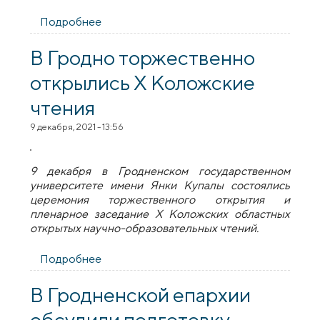
Подробнее
о В рамках Х Коложских чтений прошли
педагогическая мастерская «Что и как
рассказывать детям дошкольного
В Гродно торжественно
возраста о Боге» и секционные
открылись Х Коложские
заседания
чтения
9 декабря, 2021 - 13:56
9 декабря в Гродненском государственном
университете имени Янки Купалы состоялись
церемония торжественного открытия и
пленарное заседание Х Коложских областных
открытых научно-образовательных чтений.
Подробнее
о В Гродно торжественно открылись Х
Коложские чтения
В Гродненской епархии
обсудили подготовку