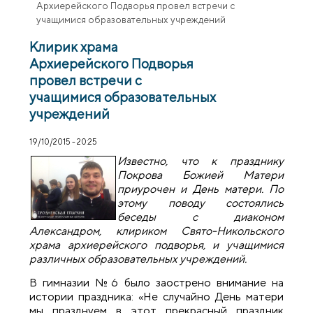
Архиерейского Подворья провел встречи с
учащимися образовательных учреждений
Клирик храма
Архиерейского Подворья
провел встречи с
учащимися образовательных
учреждений
19/10/2015 - 20:25
Известно, что к празднику
Покрова Божией Матери
приурочен и День матери. По
этому поводу состоялись
беседы с диаконом
Александром, клириком Свято-Никольского
храма архиерейского подворья, и учащимися
различных образовательных учреждений.
В гимназии №6 было заострено внимание на
истории праздника: «Не случайно День матери
мы празднуем в этот прекрасный праздник