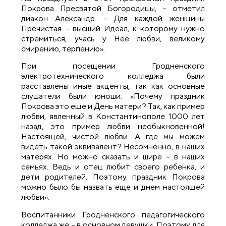
Покрова Пресвятой Богородицы, – отметил
диакон Александр. – Для каждой женщины
Пречистая – высший Идеал, к которому нужно
стремиться, учась у Нее любви, великому
смирению, терпению».
При посещении Гродненского
электротехнического колледжа были
расставлены иные акценты, так как основные
слушатели были юноши: «Почему праздник
Покрова это еще и День матери? Так, как пример
любви, явленный в Константинополе 1000 лет
назад, это пример любви необыкновенной!
Настоящей, чистой любви. А где мы можем
видеть такой эквивалент? Несомненно, в наших
матерях. Но можно сказать и шире – в наших
семьях. Ведь и отец любит своего ребенка, и
дети родителей. Поэтому праздник Покрова
можно было бы назвать еще и днем настоящей
любви».
Воспитанники Гродненского педагогического
колледжа же – в основном девушки. Поэтому для