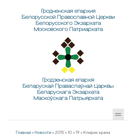
Перейти к основному содержанию
Skip to search
Гродненская епархия
Белорусской Православной Церкви
Белорусского Экзархата
Московского Патриархата
Гродзенская епархія
Беларускай Праваслаўнай Царквы
Беларускага Экзархата
Маскоўскага Патрыярхата
Главная
»
Новости
»
2015
»
10
»
19
»
Клирик храма