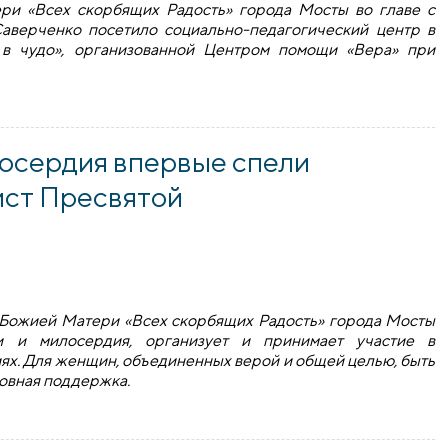
ри «Всех скорбящих Радость» города Мосты во главе с
аверченко посетило социально-педагогический центр в
 в чудо», организованной Центром помощи «Вера» при
соединилось мостовское сестричество
осердия впервые спели
ист Пресвятой
 Божией Матери «Всех скорбящих Радость» города Мосты
ти и милосердия, организует и принимает участие в
ях. Для женщин, объединенных верой и общей целью, быть
ховная поддержка.
рдия впервые спели за богослужением акафист Пресвятой 