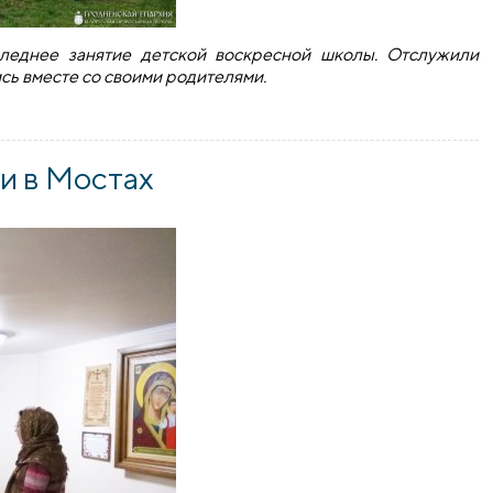
следнее занятие детской воскресной школы. Отслужили
сь вместе со своими родителями.
храма иконы Божией Матери «Всех скорбящих Радость» г. М
и в Мостах