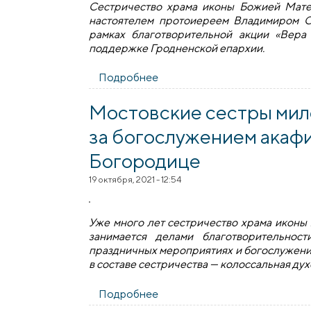
Сестричество храма иконы Божией Мате
настоятелем протоиереем Владимиром С
рамках благотворительной акции «Вера
поддержке Гродненской епархии.
Подробнее
о К акции «Вера в чудо» при
Мостовские сестры мил
за богослужением акаф
Богородице
19 октября, 2021 - 12:54
Уже много лет сестричество храма иконы
занимается делами благотворительнос
праздничных мероприятиях и богослужени
в составе сестричества — колоссальная ду
Подробнее
о Мостовские сестры милосе