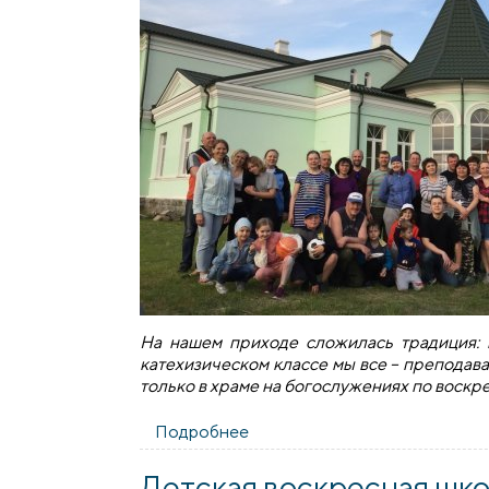
На нашем приходе сложилась традиция: 
катехизическом классе мы все – преподава
только в храме на богослужениях по воскр
Подробнее
о Трудовой семестр на прих
Детская воскресная шко