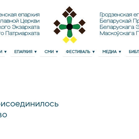
енская епархия
Гродзенская еп
лавной Церкви
Беларускай П
кого Экзархата
Беларускага Э
о Патриархата
Маскоўскага 
И
ЕПАРХИЯ
СМИ
ФЕСТИВАЛЬ
МЕДИА
БИБ
присоединилось
во