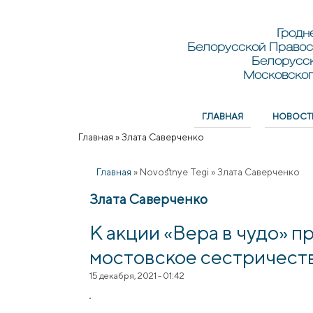
Перейти к основному содержанию
Skip to search
Гродн
Белорусской Правос
Белорусс
Московског
ГЛАВНАЯ
НОВОСТ
Главное меню
Главная
»
Злата Саверченко
Вы здесь
Главная
»
Novostnye Tegi
»
Злата Саверченко
Злата Саверченко
К акции «Вера в чудо» 
мостовское сестричест
15 декабря, 2021 - 01:42