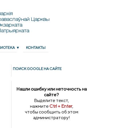
архія
раваслаўнай Царквы
кзархата
Патрыярхата
ЛИОТЕКА
КОНТАКТЫ
ПОИСК GOОGLE НА САЙТЕ
Нашли ошибку или неточность на
сайте?
Выделите текст,
нажмите
Ctrl + Enter
,
чтобы сообщить об этом
администратору!