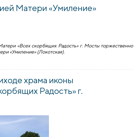
ией Матери «Умиление»
атери «Всех скорбящих Радость» г. Мосты торжественно
ри «Умиление» (Локотская).
 Матери «Умиление» (Локотская) в Мостах
иходе храма иконы
орбящих Радость» г.