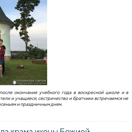
после окончания учебного года в воскресной школе и в
тели и учащиеся, сестричество и братчики встречаемся не
есеньям и праздничным дням.
оде храма иконы Божией Матери «Всех скорбящих Радость» 
ла храма иконы Божией