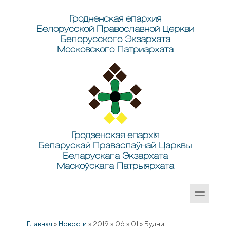
Перейти к основному содержанию
Skip to search
Гродненская епархия
Белорусской Православной Церкви
Белорусского Экзархата
Московского Патриархата
Гродзенская епархія
Беларускай Праваслаўнай Царквы
Беларускага Экзархата
Маскоўскага Патрыярхата
Главная
»
Новости
»
2019
»
06
»
01
»
Будни