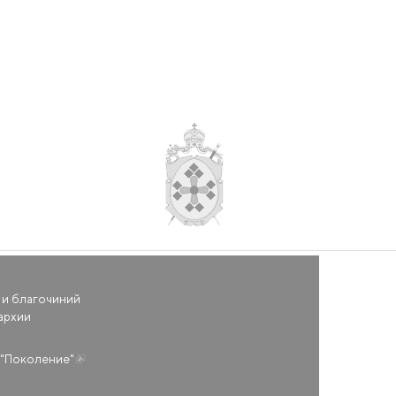
 и благочиний
архии
(внешняя ссылка)
"Поколение"