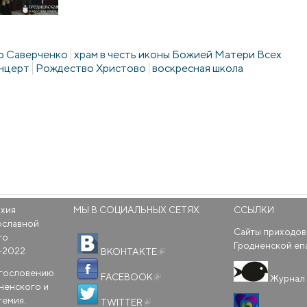
р Саверченко
храм в честь иконы Божией Матери Всех
нцерт
Рождество Христово
воскресная школа
рхия
МЫ В СОЦИАЛЬНЫХ СЕТЯХ
ССЫЛКИ
ославной
Сайты приходов
го
(внешняя ссылка)
Гродненской еп
-2022
ВКОНТАКТЕ
(внешняя ссылка)
агословению
FACEBOOK
Журнал 
ненского и
(внешняя ссылка)
темия.
TWITTER