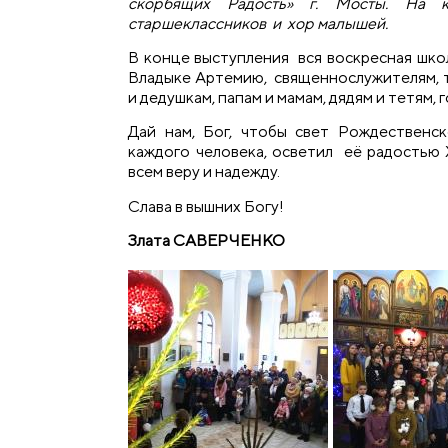
скорбящих Радость» г. Мосты. На 
старшеклассников и хор малышей.
В конце выступления вся воскресная шко
Владыке Артемию, священнослужителям, т
и дедушкам, папам и мамам, дядям и тетям, г
Дай нам, Бог, чтобы свет Рождественс
каждого человека, осветил её радостью
всем веру и надежду.
Слава в вышних Богу!
Злата С
АВЕРЧЕНКО