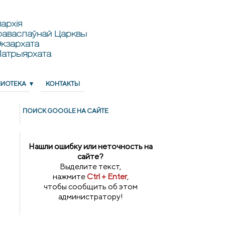
архія
раваслаўнай Царквы
кзархата
Патрыярхата
ЛИОТЕКА
КОНТАКТЫ
ПОИСК GOОGLE НА САЙТЕ
Нашли ошибку или неточность на
сайте?
Выделите текст,
нажмите
Ctrl + Enter
,
чтобы сообщить об этом
администратору!