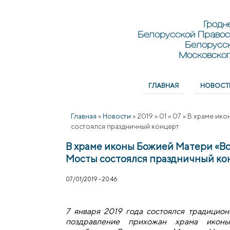
Перейти к основному содержанию
Skip to search
Гродн
Белорусской Правос
Белорусс
Московског
ГЛАВНАЯ
НОВОСТ
Главное меню
Главная
»
Новости
»
2019
»
01
»
07
»
В храме ико
состоялся праздничный концерт
В храме иконы Божией Матери «Вс
Мосты состоялся праздничный ко
07/01/2019 - 20:46
7 января 2019 года состоялся традицио
поздравление прихожан храма икон