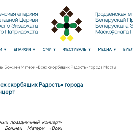
енская епархия
Гродзенская еп
лавной Церкви
Беларускай П
кого Экзархата
Беларускага Э
о Патриархата
Маскоўскага 
И
ЕПАРХИЯ
СМИ
ФЕСТИВАЛЬ
МЕДИА
БИБ
ны Божией Матери «Всех скорбящих Радость» города Мосты
ех скорбящих Радость» города
нцерт
нный праздничный концерт-
ы Божией Матери «Всех