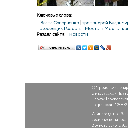
Ключевые слова:
Злата Саверченко
протоиерей Владими
скорбящих Радость г.Мосты
г.Мосты
ко
Раздел сайта:
Новости
Поделиться…
© "
Гроденская епа
Белорусской Прав
Церкви Московско
Патриархата
" 2002
Сайт создан по бл
архиепископа Грод
Волковысского Ар