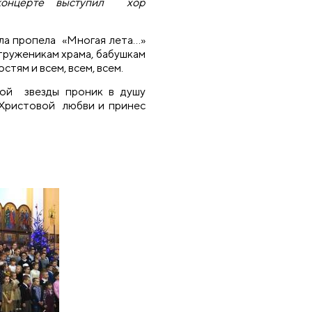
концерте выступил хор
ла пропела «Многая лета…»
руженикам храма, бабушкам
остям и всем, всем, всем.
кой звезды проник в душу
 Христовой любви и принес