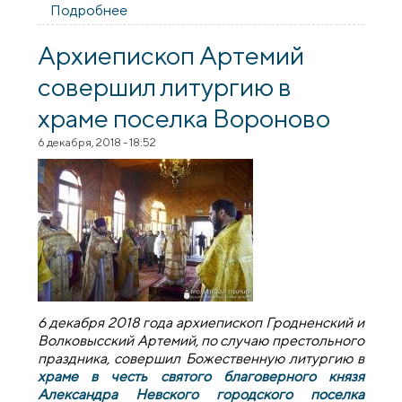
Подробнее
о Благочинный Вороновского округа
провел беседу с прихожанами на тему
"Жизнь и деятельность Митрополита
Архиепископ Артемий
Иосифа (Семашко)"
совершил литургию в
храме поселка Вороново
6 декабря, 2018 - 18:52
6 декабря 2018 года архиепископ Гродненский и
Волковысский Артемий, по случаю престольного
праздника, совершил Божественную литургию в
храме в честь святого благоверного князя
Александра Невского городского поселка