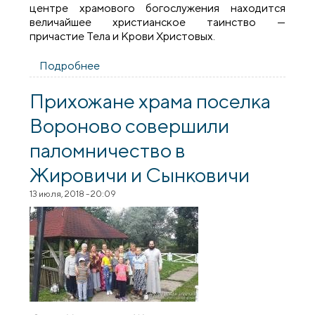
центре храмового богослужения находится
величайшее христианское таинство —
причастие Тела и Крови Христовых.
Подробнее
о Престольный праздник в храме святого
благоверного князя Александра
Невского поселка Вороново
Прихожане храма поселка
Вороново совершили
паломничество в
Жировичи и Сынковичи
13 июля, 2018 - 20:09