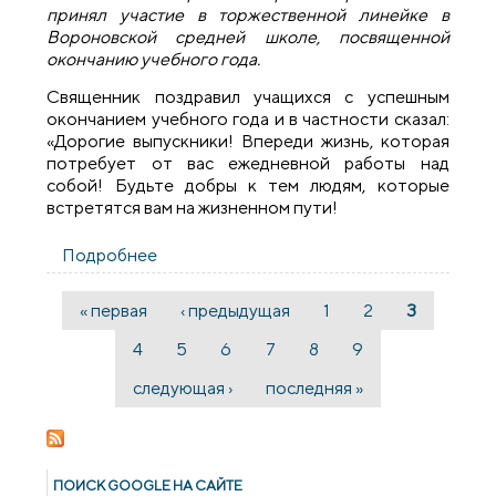
принял участие в торжественной линейке в
Вороновской средней школе, посвященной
окончанию учебного года.
Священник поздравил учащихся с успешным
окончанием учебного года и в частности сказал:
«Дорогие выпускники! Впереди жизнь, которая
потребует от вас ежедневной работы над
собой! Будьте добры к тем людям, которые
встретятся вам на жизненном пути!
Подробнее
о Настоятель храма поселка Вороново
принял участие в торжественной
линейке
« первая
‹ предыдущая
1
2
3
Страницы
4
5
6
7
8
9
следующая ›
последняя »
ПОИСК GOОGLE НА САЙТЕ