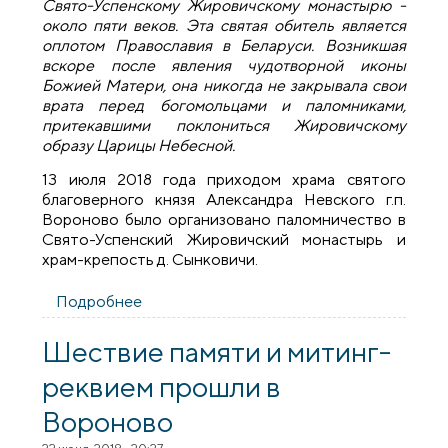
Свято-Успенскому Жировичскому монастырю -
около пяти веков. Эта святая обитель является
оплотом Православия в Беларуси. Возникшая
вскоре после явления чудотворной иконы
Божией Матери, она никогда не закрывала свои
врата перед богомольцами и паломниками,
притекавшими поклониться Жировичскому
образу Царицы Небесной.
13 июля 2018 года приходом храма святого
благоверного князя Александра Невского г.п.
Вороново было организовано паломничество в
Свято-Успенский Жировичский монастырь и
храм-крепость д. Сынковичи.
Подробнее
о Прихожане храма поселка Вороново
совершили паломничество в Жировичи и
Сынковичи
Шествие памяти и митинг-
реквием прошли в
Вороново