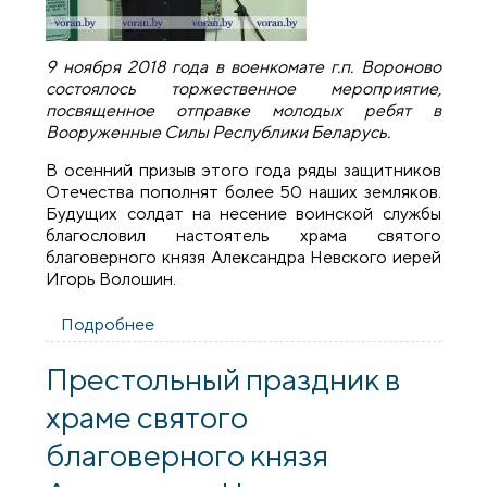
9 ноября 2018 года в военкомате г.п. Вороново
состоялось торжественное мероприятие,
посвященное отправке молодых ребят в
Вооруженные Силы Республики Беларусь.
В осенний призыв этого года ряды защитников
Отечества пополнят более 50 наших земляков.
Будущих солдат на несение воинской службы
благословил настоятель храма святого
благоверного князя Александра Невского иерей
Игорь Волошин.
Подробнее
о Священник принял участие в
мероприятие в военкомате поселка
Вороново
Престольный праздник в
храме святого
благоверного князя