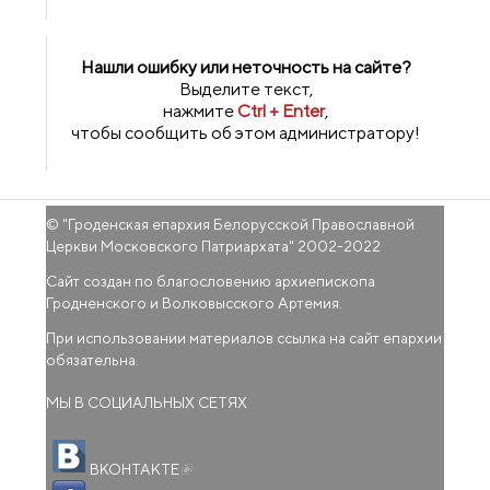
Нашли ошибку или неточность на сайте?
Выделите текст,
нажмите
Ctrl + Enter
,
чтобы сообщить об этом администратору!
© "
Гроденская епархия Белорусской Православной
Церкви Московского Патриархата
" 2002-2022
Сайт создан по благословению архиепископа
Гродненского и Волковысского Артемия.
При использовании материалов ссылка на сайт епархии
обязательна.
МЫ В СОЦИАЛЬНЫХ СЕТЯХ
(внешняя ссылка)
ВКОНТАКТЕ