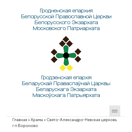
Перейти к основному содержанию
Skip to search
Гродненская епархия
Белорусской Православной Церкви
Белорусского Экзархата
Московского Патриархата
Гродзенская епархія
Беларускай Праваслаўнай Царквы
Беларускага Экзархата
Маскоўскага Патрыярхата
Главная
»
Храмы
»
Свято-Александро-Невская церковь
Вы здесь
г.п.Вороново