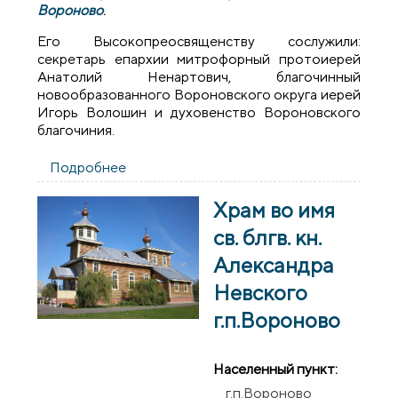
Вороново
.
Его Высокопреосвященству сослужили:
секретарь епархии митрофорный протоиерей
Анатолий Ненартович, благочинный
новообразованного Вороновского округа иерей
Игорь Волошин и духовенство Вороновского
благочиния.
Подробнее
о Архиепископ Артемий совершил
литургию в храме поселка Вороново
Храм во имя
св. блгв. кн.
Александра
Невского
г.п.Вороново
Населенный пункт:
г.п.Вороново