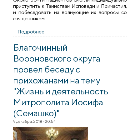
приступить к Таинствам Исповеди и Причастия,
и побеседовать на волнующие их вопросы со
священником.
Подробнее
о Благочинный Вороновского округа
иерей Игорь Волошин посетил
республиканскую психиатрическую
Благочинный
больницу «Гайтюнишки»
Вороновского округа
провел беседу с
прихожанами на тему
"Жизнь и деятельность
Митрополита Иосифа
(Семашко)"
9 декабря, 2018 - 20:54