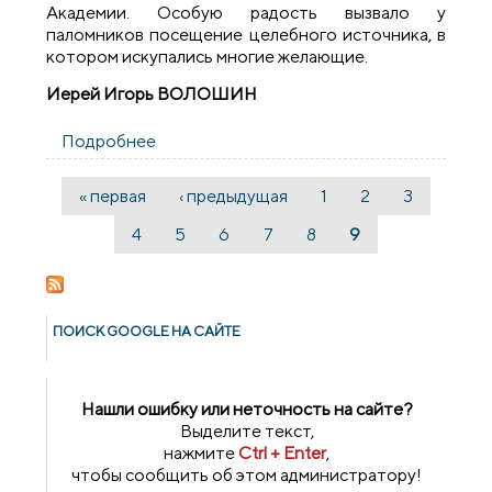
Академии. Особую радость вызвало у
паломников посещение целебного источника, в
котором искупались многие желающие.
Иерей Игорь ВОЛОШИН
Подробнее
о Прихожане из г.п.Вороново побывали в
Жировичском монастыре
« первая
‹ предыдущая
1
2
3
Страницы
4
5
6
7
8
9
ПОИСК GOОGLE НА САЙТЕ
Нашли ошибку или неточность на сайте?
Выделите текст,
нажмите
Ctrl + Enter
,
чтобы сообщить об этом администратору!