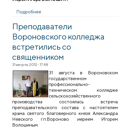
Подробнее
о Молебен на начало учебного года в
Вороново
Преподаватели
Вороновского колледжа
встретились со
священником
31 августа, 2012 - 17:48
31 августа в Вороновском
государственном
профессионально-
техническом колледже
сельскохозяйственного
производства состоялась встреча
преподавательского состава с настоятелем
храма святого благоверного князя Александра
Невского г.п.Вороново иереем Игорем
Волошиным.