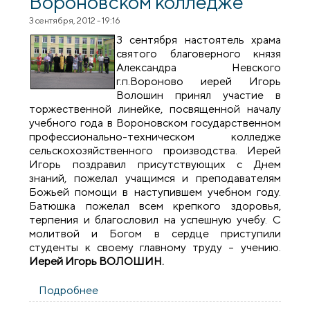
Вороновском колледже
3 сентября, 2012 - 19:16
3 сентября настоятель храма
святого благоверного князя
Александра Невского
г.п.Вороново иерей Игорь
Волошин принял участие в
торжественной линейке, посвященной началу
учебного года в Вороновском государственном
профессионально-техническом колледже
сельскохозяйственного производства. Иерей
Игорь поздравил присутствующих с Днем
знаний, пожелал учащимся и преподавателям
Божьей помощи в наступившем учебном году.
Батюшка пожелал всем крепкого здоровья,
терпения и благословил на успешную учебу. С
молитвой и Богом в сердце приступили
студенты к своему главному труду – учению.
Иерей Игорь ВОЛОШИН.
Подробнее
о Священник посетил торжественную
линейку в Вороновском колледже