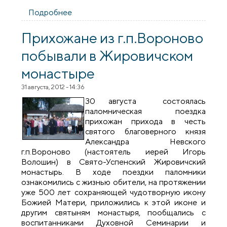
Подробнее
о Преподаватели Вороновского
колледжа встретились со священником
Прихожане из г.п.Вороново
побывали в Жировичском
монастыре
31 августа, 2012 - 14:36
30 августа состоялась
паломническая поездка
прихожан прихода в честь
святого благоверного князя
Александра Невского
г.п.Вороново (настоятель иерей Игорь
Волошин) в Свято-Успенский Жировичский
монастырь. В ходе поездки паломники
ознакомились с жизнью обители, на протяжении
уже 500 лет сохраняющей чудотворную икону
Божией Матери, приложились к этой иконе и
другим святыням монастыря, пообщались с
воспитанниками Духовной Семинарии и