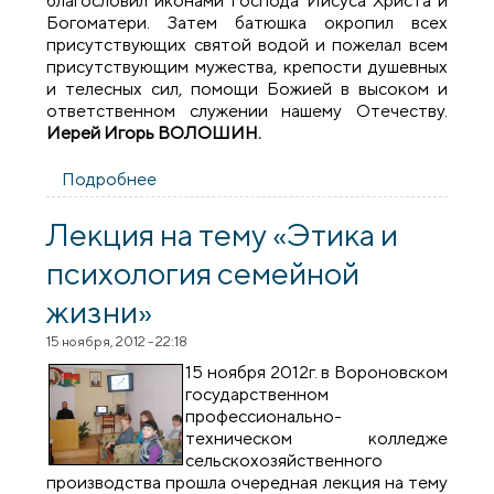
благословил иконами Господа Иисуса Христа и
Богоматери. Затем батюшка окропил всех
присутствующих святой водой и пожелал всем
присутствующим мужества, крепости душевных
и телесных сил, помощи Божией в высоком и
ответственном служении нашему Отечеству.
Иерей Игорь ВОЛОШИН.
Подробнее
о Священник посетил воинскую часть
№1234
Лекция на тему «Этика и
психология семейной
жизни»
15 ноября, 2012 - 22:18
15 ноября 2012г. в Вороновском
государственном
профессионально-
техническом колледже
сельскохозяйственного
производства прошла очередная лекция на тему