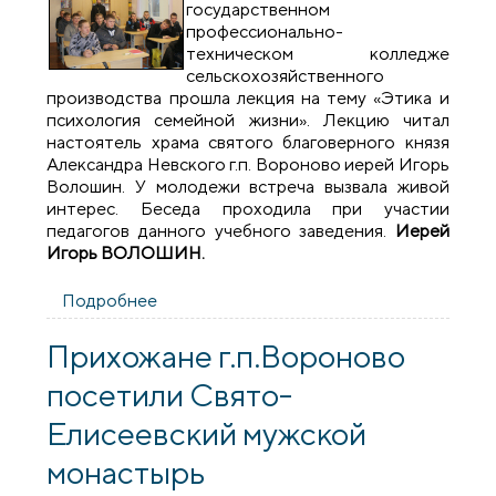
государственном
профессионально-
техническом колледже
сельскохозяйственного
производства прошла лекция на тему «Этика и
психология семейной жизни». Лекцию читал
настоятель храма святого благоверного князя
Александра Невского г.п. Вороново иерей Игорь
Волошин. У молодежи встреча вызвала живой
интерес. Беседа проходила при участии
педагогов данного учебного заведения.
Иерей
Игорь ВОЛОШИН.
Подробнее
о Священник прочитал лекция на тему
«Этика и психология семейной жизни» в
Вороновском колледже
Прихожане г.п.Вороново
посетили Свято-
Елисеевский мужской
монастырь