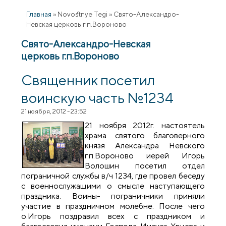
Главная
»
Novostnye Tegi
»
Свято-Александро-
Невская церковь г.п.Вороново
Свято-Александро-Невская
церковь г.п.Вороново
Священник посетил
воинскую часть №1234
21 ноября, 2012 - 23:52
21 ноября 2012г. настоятель
храма святого благоверного
князя Александра Невского
г.п.Вороново иерей Игорь
Волошин посетил отдел
пограничной службы в/ч 1234, где провел беседу
с военнослужащими о смысле наступающего
праздника. Воины- пограничники приняли
участие в праздничном молебне. После чего
о.Игорь поздравил всех с праздником и