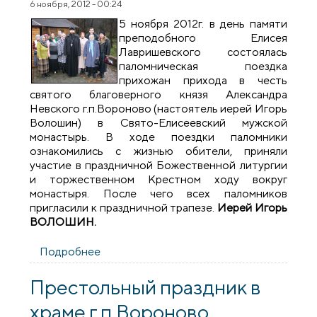
6 ноября, 2012 - 00:24
5 ноября 2012г. в день памяти
преподобного Елисея
Лавришевского состоялась
паломническая поездка
прихожан прихода в честь
святого благоверного князя Александра
Невского г.п.Вороново (настоятель иерей Игорь
Волошин) в Свято-Елисеевский мужской
монастырь. В ходе поездки паломники
ознакомились с жизнью обители, приняли
участие в праздничной Божественной литургии
и торжественном Крестном ходу вокруг
монастыря. После чего всех паломников
пригласили к праздничной трапезе.
Иерей Игорь
ВОЛОШИН.
Подробнее
о Прихожане г.п.Вороново посетили
Свято-Елисеевский мужской монастырь
Престольный праздник в
храме г.п.Вороново