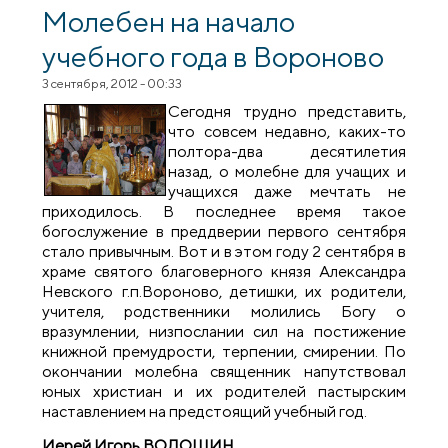
Молебен на начало
учебного года в Вороново
3 сентября, 2012 - 00:33
Сегодня трудно представить,
что совсем недавно, каких-то
полтора-два десятилетия
назад, о молебне для учащих и
учащихся даже мечтать не
приходилось. В последнее время такое
богослужение в преддверии первого сентября
стало привычным. Вот и в этом году 2 сентября в
храме святого благоверного князя Александра
Невского г.п.Вороново, детишки, их родители,
учителя, родственники молились Богу о
вразумлении, низпослании сил на постижение
книжной премудрости, терпении, смирении. По
окончании молебна священник напутствовал
юных христиан и их родителей пастырским
наставлением на предстоящий учебный год.
Иерей Игорь ВОЛОШИН