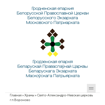
Перейти к основному содержанию
Skip to search
Гродненская епархия
Белорусской Православной Церкви
Белорусского Экзархата
Московского Патриархата
Гродзенская епархія
Беларускай Праваслаўнай Царквы
Беларускага Экзархата
Маскоўскага Патрыярхата
Главная
»
Храмы
»
Свято-Александро-Невская церковь
Вы здесь
г.п.Вороново