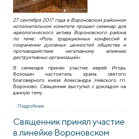
27 сентября 2017 года в Вороновском районном
исполнительном комитете прошел семинар для
идеологического актива Вороновского района
по теме: «Роль традиционных конфессий в
сохранении духовных ценностей общества и
противодействие негативному влиянию
деструктивных организаций».
В семинаре принял участие иерей Игорь
Волошин настоятель храма святого
благоверного князя Александра Невского г.п.
Вороново. Священник выступил с докладом на
данную тему.
Подробнее
о Священник принял участие в семинаре
для идеологического актива
Вороновского района
Священник принял участие
в линейке Вороновском