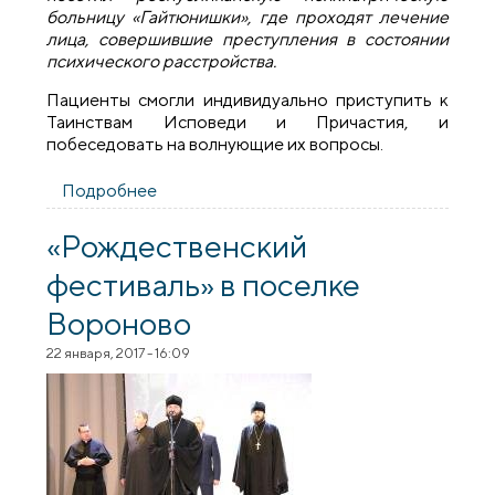
больницу «Гайтюнишки», где проходят лечение
лица, совершившие преступления в состоянии
психического расстройства.
Пациенты смогли индивидуально приступить к
Таинствам Исповеди и Причастия, и
побеседовать на волнующие их вопросы.
Подробнее
о Священник посетил республиканскую
психиатрическую больницу
«Гайтюнишки»
«Рождественский
фестиваль» в поселке
Вороново
22 января, 2017 - 16:09