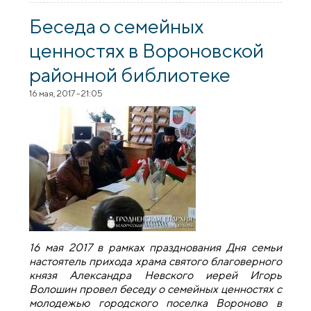
Великой Отечественной войны в
поселке Вороново прошел митинг-
Беседа о семейных
реквием
ценностях в Вороновской
районной библиотеке
16 мая, 2017 - 21:05
16 мая 2017 в рамках празднования Дня семьи
настоятель прихода храма святого благоверного
князя Александра Невского иерей Игорь
Волошин провел беседу о семейных ценностях с
молодежью городского поселка Вороново в