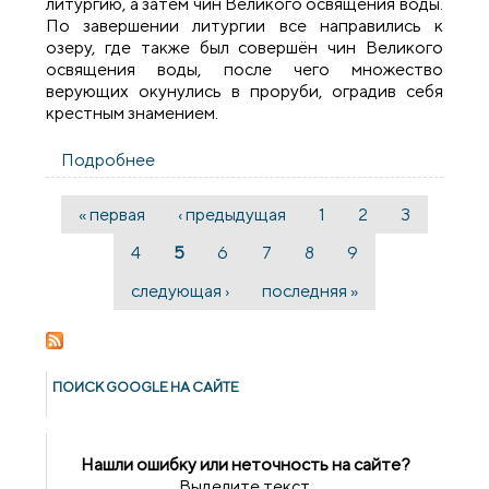
литургию, а затем чин Великого освящения воды.
По завершении литургии все направились к
озеру, где также был совершён чин Великого
освящения воды, после чего множество
верующих окунулись в проруби, оградив себя
крестным знамением.
Подробнее
о В Вороново отпраздновали Крещение
Господне
« первая
‹ предыдущая
1
2
3
Страницы
4
5
6
7
8
9
следующая ›
последняя »
ПОИСК GOОGLE НА САЙТЕ
Нашли ошибку или неточность на сайте?
Выделите текст,