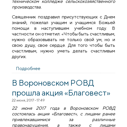
техническом колледже сельскохозяйственного
производства.
Священник поздравил присутствующих с Днем
знаний, пожелал учащим и учащимся Божьей
помощи в наступившем учебном году. В
частности он отметил: «Чтобы быть счастливым,
нужно образовывать не только свой ум, но и
свою душу, свое сердце. Для того чтобы быть
счастливым, нужно уметь делать счастливым
других.
Подробнее
о Священник принял участие в линейке
Вороновском государственном
профессионально-техническом
В Вороновском РОВД
колледже
прошла акция «Благовест»
22 июня, 2017 - 17:49
22 июня 2017 года в Вороновском РОВД
состоялась акция «Благовест», с лицами ранее
привлекавшимися за различные
правонарушения, а также с лицами