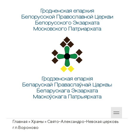
Перейти к основному содержанию
Skip to search
Гродненская епархия
Белорусской Православной Церкви
Белорусского Экзархата
Московского Патриархата
Гродзенская епархія
Беларускай Праваслаўнай Царквы
Беларускага Экзархата
Маскоўскага Патрыярхата
Главная
»
Храмы
»
Свято-Александро-Невская церковь
Вы здесь
г.п.Вороново