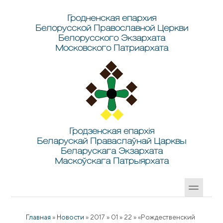
Перейти к основному содержанию
Skip to search
Гродненская епархия
Белорусской Православной Церкви
Белорусского Экзархата
Московского Патриархата
Гродзенская епархія
Беларускай Праваслаўнай Царквы
Беларускага Экзархата
Маскоўскага Патрыярхата
Главная
»
Новости
»
2017
»
01
»
22
»
«Рождественский