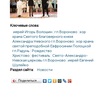
Ключевые слова:
иерей Игорь Волошин
г.п.Вороново
хор
храма Святого благоверного князя
Александра Невского г.п.Вороново
хор храма
святой преподобной Евфросинии Полоцкой
г.п.Радунь
Рождество
Христово
фестиваль
Свято-Александро-
Невская церковь г.п.Вороново
иерей Евгений
Шулейко
Раздел сайта:
Новости
Поделиться…