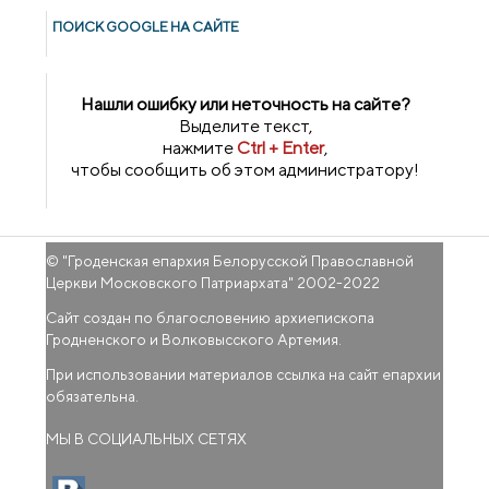
ПОИСК GOОGLE НА САЙТЕ
Нашли ошибку или неточность на сайте?
Выделите текст,
нажмите
Ctrl + Enter
,
чтобы сообщить об этом администратору!
© "
Гроденская епархия Белорусской Православной
Церкви Московского Патриархата
" 2002-2022
Сайт создан по благословению архиепископа
Гродненского и Волковысского Артемия.
При использовании материалов ссылка на сайт епархии
обязательна.
МЫ В СОЦИАЛЬНЫХ СЕТЯХ
(внешняя ссылка)