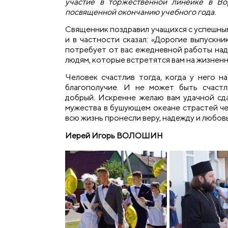
участие в торжественной линейке в Во
посвященной окончанию учебного года.
Священник поздравил учащихся с успешны
и в частности сказал: «Дорогие выпускни
потребует от вас ежедневной работы над
людям, которые встретятся вам на жизнен
Человек счастлив тогда, когда у него на
благополучие. И не может быть счастл
добрый. Искренне желаю вам удачной сда
мужества в бушующем океане страстей че
всю жизнь пронесли веру, надежду и любовь
Иерей Игорь ВОЛОШИН