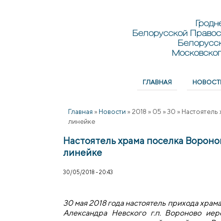
Перейти к основному содержанию
Skip to search
Гродн
Белорусской Правос
Белорусс
Московског
ГЛАВНАЯ
НОВОСТ
Главное меню
Главная
»
Новости
»
2018
»
05
»
30
»
Настоятель 
линейке
Настоятель храма поселка Вороно
линейке
30/05/2018 - 20:43
30 мая 2018 года настоятель прихода храма
Александра Невского г.п. Вороново ие