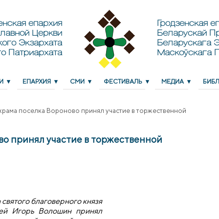
енская епархия
Гродзенская еп
лавной Церкви
Беларускай П
кого Экзархата
Беларускага Э
о Патриархата
Маскоўскага 
И
ЕПАРХИЯ
СМИ
ФЕСТИВАЛЬ
МЕДИА
БИБ
храма поселка Вороново принял участие в торжественной
во принял участие в торжественной
 святого благоверного князя
рей Игорь Волошин принял