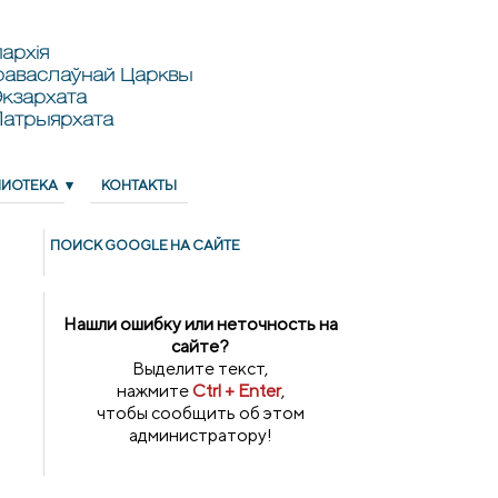
архія
раваслаўнай Царквы
кзархата
Патрыярхата
ЛИОТЕКА
КОНТАКТЫ
ПОИСК GOОGLE НА САЙТЕ
Нашли ошибку или неточность на
сайте?
Выделите текст,
нажмите
Ctrl + Enter
,
чтобы сообщить об этом
администратору!