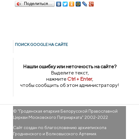
Поделиться…
ПОИСК GOОGLE НА САЙТЕ
Нашли ошибку или неточность на сайте?
Выделите текст,
нажмите
Ctrl + Enter
,
чтобы сообщить об этом администратору!
© "
Гроденская епархия Белорусской Православной
Церкви Московского Патриархата
" 2002-2022
Сайт создан по благословению архиепископа
Гродненского и Волковысского Артемия.