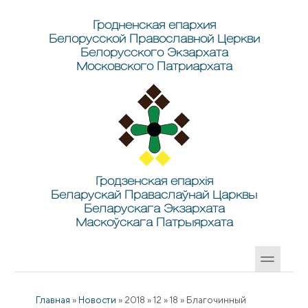
Перейти к основному содержанию
Skip to search
Гродненская епархия
Белорусской Православной Церкви
Белорусского Экзархата
Московского Патриархата
Гродзенская епархія
Беларускай Праваслаўнай Царквы
Беларускага Экзархата
Маскоўскага Патрыярхата
Главная
»
Новости
»
2018
»
12
»
18
»
Благочинный