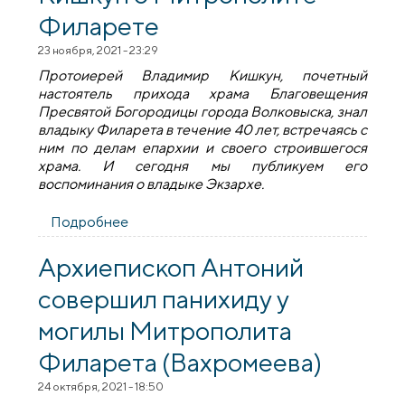
Филарете
23 ноября, 2021 - 23:29
Протоиерей Владимир Кишкун, почетный
настоятель прихода храма Благовещения
Пресвятой Богородицы города Волковыска, знал
владыку Филарета в течение 40 лет, встречаясь с
ним по делам епархии и своего строившегося
храма. И сегодня мы публикуем его
воспоминания о владыке Экзархе.
Подробнее
о «Владыка Экзарх был настоящий
лекарь»: протоиерей Владимир Кишкун о
Митрополите Филарете
Архиепископ Антоний
совершил панихиду у
могилы Митрополита
Филарета (Вахромеева)
24 октября, 2021 - 18:50