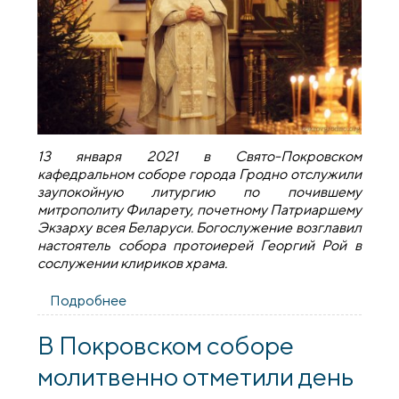
13 января 2021 в Свято-Покровском
кафедральном соборе города Гродно отслужили
заупокойную литургию по почившему
митрополиту Филарету, почетному Патриаршему
Экзарху всея Беларуси. Богослужение возглавил
настоятель собора протоиерей Георгий Рой в
сослужении клириков храма.
Подробнее
о Заупокойную литургию по почившему
митрополиту Филарету, почетному
Патриаршему Экзарху всея Беларуси
В Покровском соборе
совершили в Покровском соборе
молитвенно отметили день