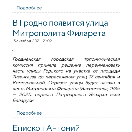
Подробнее
о «Он был настоящим во всём и со
всеми»: протоиерей Александр
Болонников о Митрополите Филарете
В Гродно появится улица
Митрополита Филарета
15 октября, 2021 - 21:02
Гродненская городская топонимическая
комиссия приняла решение переименовать
часть улицы Горького на участке от площади
Тизенгауза до пересечения улиц 17 сентября и
Коммунальной. Отрезок улицы будет назван в
честь Митрополита Филарета (Вахромеева; 1935
— 2021), первого Патриаршего Экзарха всея
Беларуси.
Подробнее
о В Гродно появится улица
Митрополита Филарета
Епископ Антоний