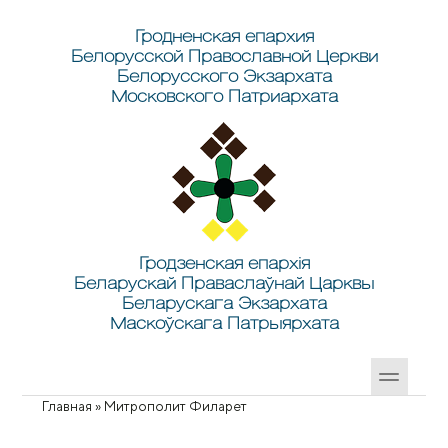
Перейти к основному содержанию
Skip to search
Гродненская епархия
Белорусской Православной Церкви
Белорусского Экзархата
Московского Патриархата
Гродзенская епархія
Беларускай Праваслаўнай Царквы
Беларускага Экзархата
Маскоўскага Патрыярхата
Главная
»
Митрополит Филарет
Вы здесь