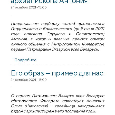
архиепископа Антония
24 октября, 2021 - 15:00
Представляем подборку статей архиепископа
Гродненского и Волковысского (до 9 июня 2021
года епископа Слуцкого и Солигорского)
Антония, в которых владыка делится опытом
личного общения с Митрополитом Филаретом,
первым Патриаршим Экзархом всея Беларуси.
Подробнее
о «Владыка располагал людей к Церкви,
просто общаясь»: личность
Митрополита Филарета в
Его образ — пример для нас
воспоминаниях архиепископа Антония
24 октября, 2021 - 15:00
О первом Патриаршем Экзархе всея Беларуси
Митрополите Филарете повествует монахиня
Ольга (Шаховская) — келейница, находившаяся
рядом с архипастырем в его последние годы.