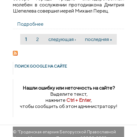
молебен в сослужении протодиакона Дмитрия
Шепелева совершил иерей Михаил Перец.
Подробнее
о В Покровском соборе молитвенно
отметили день тезоименитства
Митрополита
1
2
следующая ›
последняя »
Страницы
Филарета, почетного Патриаршего
Экзарха всея Беларуси
ПОИСК GOОGLE НА САЙТЕ
Нашли ошибку или неточность на сайте?
Выделите текст,
нажмите
Ctrl + Enter
,
чтобы сообщить об этом администратору!
© "
Гроденская епархия Белорусской Православной