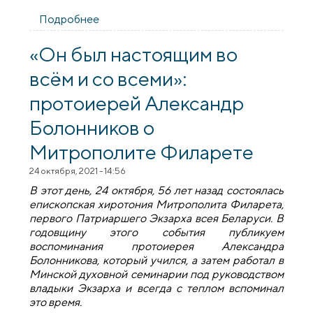
Подробнее
о Его образ — пример для нас
«Он был настоящим во
всём и со всеми»:
протоиерей Александр
Болонников о
Митрополите Филарете
24 октября, 2021 - 14:56
В этот день, 24 октября, 56 лет назад состоялась
епископская хиротония
М
итрополита Филарета,
п
ервого Патриаршего Экзарха всея Беларуси. В
годовщину этого события публикуем
воспоминания протоиерея Александра
Болонникова, который учился, а затем работал в
Минской духовной семинарии под руководством
владыки Экзарха и всегда с теплом вспоминал
это время.