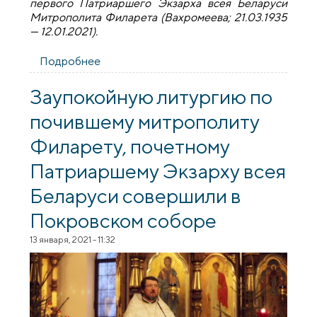
первого Патриаршего Экзарха всея Беларуси
Митрополита Филарета (Вахромеева; 21.03.1935
— 12.01.2021).
Подробнее
о Епископ Антоний совершил панихиду у
могилы митрополита Филарета
Заупокойную литургию по
почившему митрополиту
Филарету, почетному
Патриаршему Экзарху всея
Беларуси совершили в
Покровском соборе
13 января, 2021 - 11:32