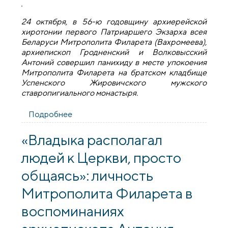
24 октября, в 56-ю годовщину архиерейской
хиротонии первого Патриаршего Экзарха всея
Беларуси Митрополита Филарета (Вахромеева),
архиепископ Гродненский и Волковысский
Антоний совершил панихиду в месте упокоения
Митрополита Филарета на братском кладбище
Успенского Жировичского мужского
ставропигиального монастыря.
Подробнее
о Архиепископ Антоний совершил
панихиду у могилы Митрополита
Филарета (Вахромеева)
«Владыка располагал
людей к Церкви, просто
общаясь»: личность
Митрополита Филарета в
воспоминаниях