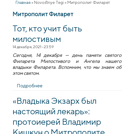
Главная
»
Novostnye Tegi
»
Митрополит Филарет
Митрополит Филарет
Тот, кто учит быть
милостивым
14 декабря, 2021 - 23:59
Сегодня, 14 декабря — день памяти святого
Филарета Милостивого и Ангела нашего
владыки Филарета. Вспомним, что мы знаем об
этом святом.
Подробнее
о Тот, кто учит быть милостивым
«Владыка Экзарх был
настоящий лекарь»:
протоиерей Владимир
Кишкун о Митрополите