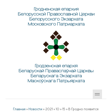
Перейти к основному содержанию
Skip to search
Гродненская епархия
Белорусской Православной Церкви
Белорусского Экзархата
Московского Патриархата
Гродзенская епархія
Беларускай Праваслаўнай Царквы
Беларускага Экзархата
Маскоўскага Патрыярхата
Главная
»
Новости
»
2021
»
10
»
15
»
В Гродно появится