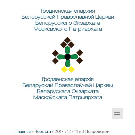
Перейти к основному содержанию
Skip to search
Гродненская епархия
Белорусской Православной Церкви
Белорусского Экзархата
Московского Патриархата
Гродзенская епархія
Беларускай Праваслаўнай Царквы
Беларускага Экзархата
Маскоўскага Патрыярхата
Главная
»
Новости
»
2017
»
12
»
14
»
В Покровском