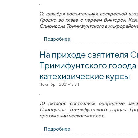
12 декабря воспитанники воскресной шк
Гродно во главе с иереем Виктором Кол
Спиридона Тримифунтского в микрорайон
Подробнее
о В приходе святителя Спир
На приходе святителя 
Тримифунтского города
катехизические курсы
11 октября, 2021 - 13:34
10 октября состоялись очередные заня
Спиридона Тримифунтского города Гро
протяжении нескольких лет.
Подробнее
о На приходе святителя Спи