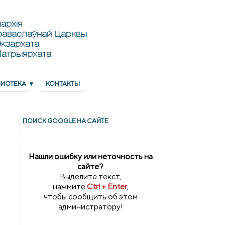
архія
раваслаўнай Царквы
кзархата
Патрыярхата
ЛИОТЕКА
КОНТАКТЫ
ПОИСК GOОGLE НА САЙТЕ
Нашли ошибку или неточность на
сайте?
Выделите текст,
нажмите
Ctrl + Enter
,
чтобы сообщить об этом
администратору!