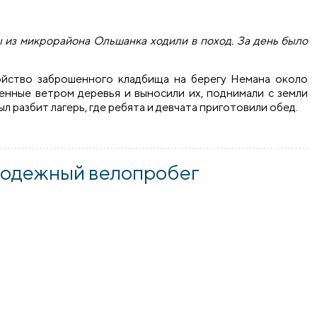
ы из микрорайона Ольшанка ходили в поход. За день было
ойство заброшенного кладбища на берегу Немана около
енные ветром деревья и выносили их, поднимали с земли
л разбит лагерь, где ребята и девчата приготовили обед.
ов микрорайона Ольшанка города Гродно
лодежный велопробег