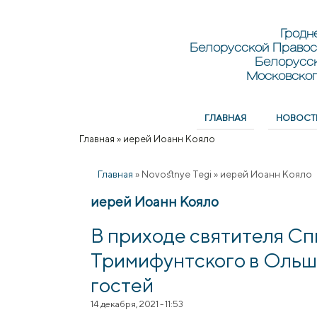
Перейти к основному содержанию
Skip to search
Гродн
Белорусской Правос
Белорусс
Московског
ГЛАВНАЯ
НОВОСТ
Главное меню
Главная
»
иерей Иоанн Кояло
Вы здесь
Главная
»
Novostnye Tegi
»
иерей Иоанн Кояло
иерей Иоанн Кояло
В приходе святителя С
Тримифунтского в Ольш
гостей
14 декабря, 2021 - 11:53