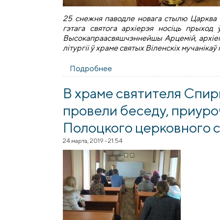
25 снежня паводле новага стылю Царква 
гэтага святога архіерэя носіць прыход
Высокапраасвяшчэннейшы Арцемій, архіепі
літургіі ў храме святых Віленскіх мучаніка
Подробнее
о Памяць свяціцеля Спірыдона
В храме святителя Спир
провели беседу, приур
Полоцкого церковного с
24 марта, 2019 - 21:54