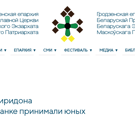
енская епархия
Гродзенская еп
лавной Церкви
Беларускай П
кого Экзархата
Беларускага Э
о Патриархата
Маскоўскага 
И
ЕПАРХИЯ
СМИ
ФЕСТИВАЛЬ
МЕДИА
БИБ
пиридона
анке принимали юных