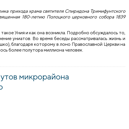
ирика прихода храма святителя Спиридона Тримифунтского
вященная 180-летию Полоцкого церковного собора 1839
такое Уния и как она возникла. Подробно обсуждалось то,
ение униатов. Во время беседы рассматривалась жизнь и
ко), благодаря которому в лоно Православной Церкви на
ось более полутора миллиона человек.
на города Гродно провели беседу, приуроченную к 180-лет
аутов микрорайона
о