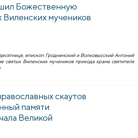
ршил Божественную
х Виленских мучеников
тидесятнице, епископ Гродненский и Волковысский Антоний
е святых Виленских мучеников прихода храма святителя
.
 Божественную литургию в храме святых Виленских мученик
православных скаутов
енный памяти
чала Великой