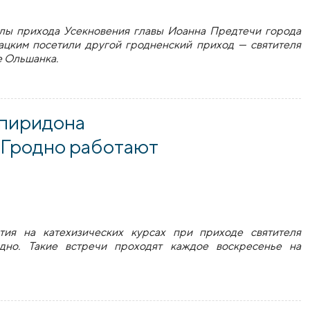
олы прихода Усекновения главы Иоанна Предтечи города
ацким посетили другой гродненский приход — святителя
е Ольшанка.
идона Тримифунтского в Ольшанке принимали юных гостей
Спиридона
 Гродно работают
тия на катехизических курсах при приходе святителя
дно. Такие встречи проходят каждое воскресенье на
ридона Тримифунтского города Гродно работают катехизиче