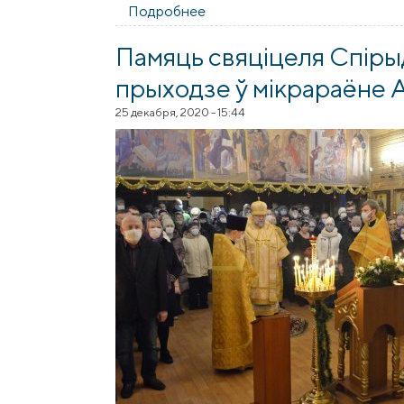
Подробнее
о Состоялся велопробег пра
Памяць свяціцеля Спіры
прыходзе ў мікрараёне 
25 декабря, 2020 - 15:44