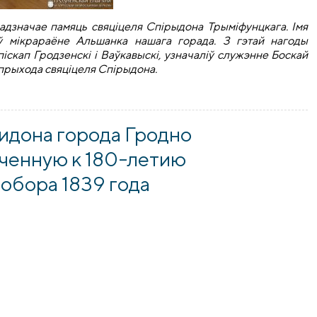
адзначае памяць свяціцеля Спірыдона Трыміфунцкага. Імя
 ў мікрараёне Альшанка нашага горада. З гэтай нагоды
скап Гродзенскі і Ваўкавыскі, узначаліў служэнне Боскай
ў прыхода свяціцеля Спірыдона.
 ўшанавалi на прыходзе ў мікрараёне Альшанка
идона города Гродно
оченную к 180-летию
обора 1839 года