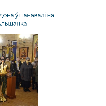
вославных скаутов города Гродно, посвященный памяти тра
дона ўшанавалi на
Альшанка