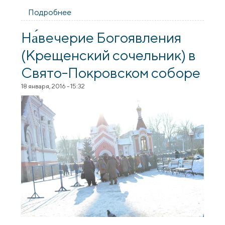
Подробнее
о Команда Гродненской епархии
приняла участие в международном
турнире по интеллектуальным играм
На́вечерие Богоявления
«Фавор»
(Крещенский сочельник) в
Свято-Покровском соборе
18 января, 2016 - 15:32