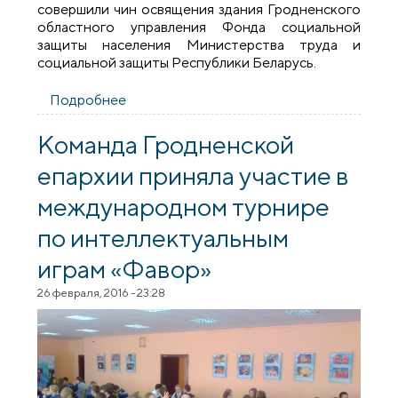
совершили чин освящения здания Гродненского
областного управления Фонда социальной
защиты населения Министерства труда и
социальной защиты Республики Беларусь.
Подробнее
о Освящение административного здания
Гродненского областного управления
Фонда социальной защиты населения
Команда Гродненской
епархии приняла участие в
международном турнире
по интеллектуальным
играм «Фавор»
26 февраля, 2016 - 23:28