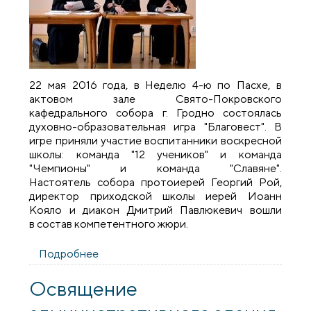
22 мая 2016 года, в Неделю 4-ю по Пасхе, в
актовом зале Свято-Покровского
кафедрального собора г. Гродно состоялась
духовно-образовательная игра "Благовест". В
игре приняли участие воспитанники воскресной
школы: команда "12 учеников" и команда
"Чемпионы" и команда "Славяне".
Настоятель собора протоиерей Георгий Рой,
директор приходской школы иерей Иоанн
Кояло и диакон Дмитрий Павлюкевич вошли
в состав компетентного жюри.
Подробнее
о В воскресной школе Покровского
собора организовали интеллектуальное
соревнование "Благовест"
Освящение