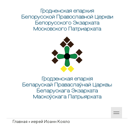
Перейти к основному содержанию
Skip to search
Гродненская епархия
Белорусской Православной Церкви
Белорусского Экзархата
Московского Патриархата
Гродзенская епархія
Беларускай Праваслаўнай Царквы
Беларускага Экзархата
Маскоўскага Патрыярхата
Главная
»
иерей Иоанн Кояло
Вы здесь