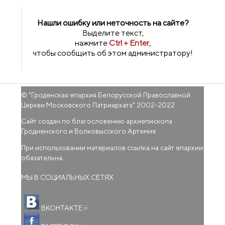
Нашли ошибку или неточность на сайте?
Выделите текст,
нажмите
Ctrl + Enter
,
чтобы сообщить об этом администратору!
© "
Гроденская епархия Белорусской Православной
Церкви Московского Патриархата
" 2002-2022
Сайт создан по благословению архиепископа
Гродненского и Волковысского Артемия.
При использовании материалов ссылка на сайт епархии
обязательна.
МЫ В СОЦИАЛЬНЫХ СЕТЯХ
(внешняя ссылка)
ВКОНТАКТЕ
(внешняя ссылка)