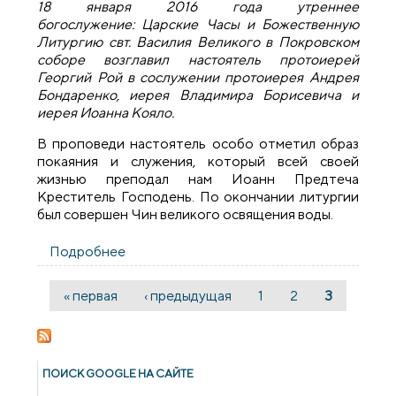
18 января 2016 года утреннее
богослужение: Царские Часы и Божественную
Литургию свт. Василия Великого в Покровском
соборе возглавил настоятель протоиерей
Георгий Рой в сослужении протоиерея Андрея
Бондаренко, иерея Владимира Борисевича и
иерея Иоанна Кояло.
В проповеди настоятель особо отметил образ
покаяния и служения, который всей своей
жизнью преподал нам Иоанн Предтеча
Креститель Господень. По окончании литургии
был совершен Чин великого освящения воды.
Подробнее
о На́вечерие Богоявления (Крещенский
сочельник) в Свято-Покровском соборе
« первая
‹ предыдущая
1
2
3
Страницы
ПОИСК GOОGLE НА САЙТЕ