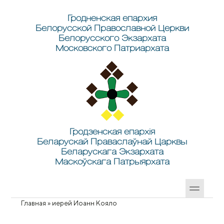
Перейти к основному содержанию
Skip to search
Гродненская епархия
Белорусской Православной Церкви
Белорусского Экзархата
Московского Патриархата
Гродзенская епархія
Беларускай Праваслаўнай Царквы
Беларускага Экзархата
Маскоўскага Патрыярхата
Главная
»
иерей Иоанн Кояло
Вы здесь