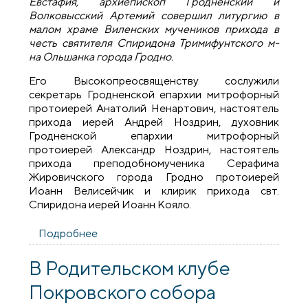
Евстафия, архиепископ Гродненский и
Волковысский Артемий совершил литургию в
малом храме Виленских мучеников прихода в
честь святителя Спиридона Тримифунтского м-
на Ольшанка города Гродно.
Его Высокопреосвященству сослужили
секретарь Гродненской епархии митрофорный
протоиерей Анатолий Ненартович, настоятель
прихода иерей Андрей Ноздрин, духовник
Гродненской епархии митрофорный
протоиерей Александр Ноздрин, настоятель
прихода преподобномученика Серафима
Жировичского города Гродно протоиерей
Иоанн Велисейчик и клирик прихода свт.
Спиридона иерей Иоанн Кояло.
Подробнее
о Архиепископ Артемий совершил
литургию в малом храме Виленских
мучеников прихода микрорайона
В Родительском клубе
Ольшанка
Покровского собора