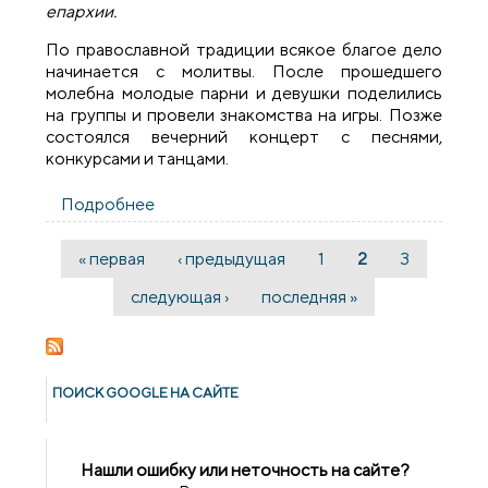
епархии.
По православной традиции всякое благое дело
начинается с молитвы. После прошедшего
молебна молодые парни и девушки поделились
на группы и провели знакомства на игры. Позже
состоялся вечерний концерт с песнями,
конкурсами и танцами.
Подробнее
о На территории Августовского канала
проходит слет молодежи Гродненской
епархии
« первая
‹ предыдущая
1
2
3
Страницы
следующая ›
последняя »
ПОИСК GOОGLE НА САЙТЕ
Нашли ошибку или неточность на сайте?