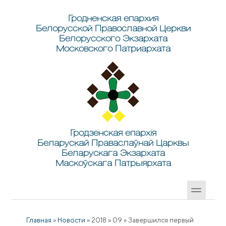
Перейти к основному содержанию
Skip to search
Гродненская епархия
Белорусской Православной Церкви
Белорусского Экзархата
Московского Патриархата
Гродзенская епархія
Беларускай Праваслаўнай Царквы
Беларускага Экзархата
Маскоўскага Патрыярхата
Главная
»
Новости
»
2018
»
09
»
Завершился первый