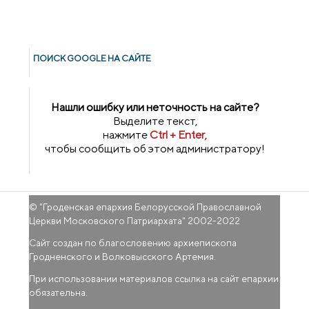
ПОИСК GOОGLE НА САЙТЕ
Нашли ошибку или неточность на сайте?
Выделите текст,
нажмите
Ctrl + Enter
,
чтобы сообщить об этом администратору!
© "
Гроденская епархия Белорусской Православной
Церкви Московского Патриархата
" 2002-2022
Сайт создан по благословению архиепископа
Гродненского и Волковысского Артемия.
При использовании материалов ссылка на сайт епархии
обязательна.