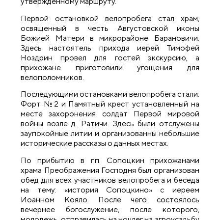
утвержденному маршруту.
Первой остановкой велопробега стал храм,
освященный в честь Августовской иконы
Божией Матери в микрорайоне Барановичи.
Здесь настоятель прихода иерей Тимофей
Ноздрин провел для гостей экскурсию, а
прихожане приготовили угощения для
велополомников.
Последующими остановками велопробега стали:
Форт №2 и Памятный крест установленный на
месте захоронения солдат Первой мировой
войны возле д. Ратичи. Здесь были отслужены
заупокойные литии и организованны небольшие
исторические рассказы о данных местах.
По прибытию в г.п. Сопоцкин прихожанами
храма Преображения Господня был организован
обед для всех участников велопробега и беседа
на тему: «история Сопоцкино» с иереем
Иоанном Кояло. После чего состоялось
вечернее богослужение, после которого,
молодежь, отправилась на ночлег на агроусадьбу