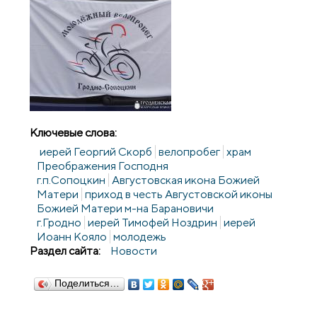
Ключевые слова:
иерей Георгий Скорб
велопробег
храм
Преображения Господня
г.п.Сопоцкин
Августовская икона Божией
Матери
приход в честь Августовской иконы
Божией Матери м-на Барановичи
г.Гродно
иерей Тимофей Ноздрин
иерей
Иоанн Кояло
молодежь
Раздел сайта:
Новости
Поделиться…