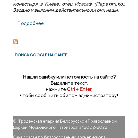
монастыря в Киеве, отец Иоасаф (Перетятько).
Заодно и выясним, действительно ли они наши.
Подробнее
о Интервью: Как «лучше» грешить?
ПОИСК GOОGLE НА САЙТЕ
Нашли ошибку или неточность на сайте?
Выделите текст,
нажмите
Ctrl + Enter
,
чтобы сообщить об этом администратору!
© "
Гроденская епархия Белорусской Православной
Церкви Московского Патриархата
" 2002-2022
Сайт создан по благословению архиепископа