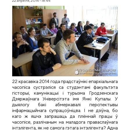
22 апреля, 2014 - 18:44
22 красавіка 2014 года прадстаўнікі епархіальнага
часопіса сустрэліся са студэнтамі факультэта
гісторыі, камунікацыі і турызма Гродзенскага
Дзяржаўнага Універсітэта імя Янкі Купалы. У
дыялогу бакі абмеркавалі перспектывы
інфармацыйнага супрацоўніцва. І не дзіўна, бо
каго ж яшчэ запрашаць да плённай працы ў
часопісе, разлічаным на маладога праваслаўнага
інтэлігента, як не самога гэтага інтэлігента? Адна