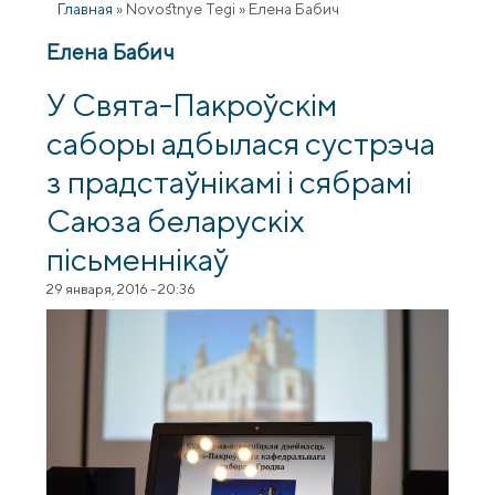
Главная
»
Novostnye Tegi
»
Елена Бабич
Елена Бабич
У Свята-Пакроўскім
саборы адбылася сустрэча
з прадстаўнікамі і сябрамі
Саюза беларускіх
пісьменнікаў
29 января, 2016 - 20:36