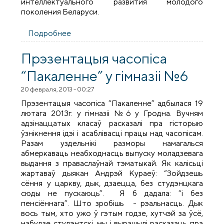
интеллектуального развития молодого
поколения Беларуси.
Подробнее
о Презентация молодежного журнала
Гродненской епархии «Поколение» на
конференции «Радость духовного
Прэзентацыя часопіса
слова»
“Пакаленне” у гімназіі №6
20 февраля, 2013 - 00:27
Прэзентацыя часопіса “Пакаленне” адбылася 19
лютага 2013г. у гімназіі №6 у Гродна. Вучням
адзінаццатых класаў расказалі пра гісторыю
ўзнікнення ідэі і асаблівасці працы над часопісам.
Разам уздельнікі разморы намагалься
абмеркаваць неабходнасць выпуску моладзевага
выдання з праваслаўнай тэматыкай. Як калісьці
жартаваў дыякан Андрэй Кураеў: “Зойдзешь
сёння у царкву, дык, дзаецца, без студэнцкага
сюды не пускаюць”. Я б дадала: “і без
пенсіённага”. Што зробішь - рэальнасць. Дык
вось тым, хто ужо ў гэтым годзе, хутчэй за ўсё,
набудзе студэнтскі, мы і вырашылі расказаць пра