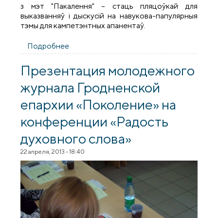
з мэт "Пакалення" – стаць пляцоўкай для
выказванняў і дыскусій на навукова-папулярныя
тэмы для кампетэнтных апанентаў.
Подробнее
о Як "Пакаленне" далучалася да гісторыі
Презентация молодежного
журнала Гродненской
епархии «Поколение» на
конференции «Радость
духовного слова»
22 апреля, 2013 - 18:40