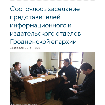
сустрэча з прадстаўнікамі і сябрамі Саюза
беларускіх пісьменнікаў
Состоялось заседание
представителей
информационного и
издательского отделов
Гродненской епархии
23 апреля, 2015 - 18:33