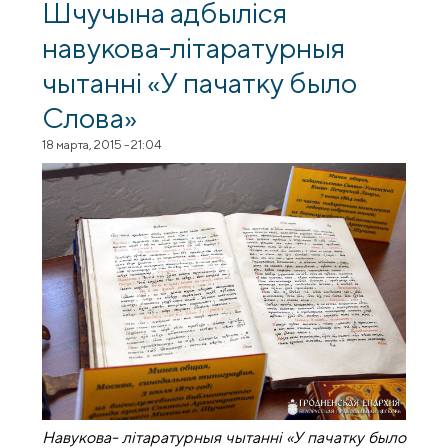
Шчучына адбыліся
навукова-літаратурныя
чытанні «У пачатку было
Слова»
18 марта, 2015 - 21:04
Навукова- літаратурныя чытанні «У пачатку было