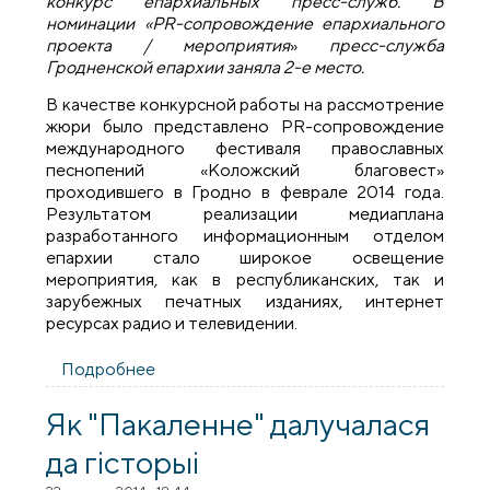
конкурс епархиальных пресс-служб. В
номинации «
PR-сопровождение епархиального
проекта / мероприятия
»
пресс-служба
Гродненской епархии заняла 2-е место.
В качестве конкурсной работы на рассмотрение
жюри было представлено PR-сопровождение
международного фестиваля православных
песнопений «Коложский благовест»
проходившего в Гродно в феврале 2014 года.
Результатом реализации медиаплана
разработанного информационным отделом
епархии стало широкое освещение
мероприятия, как в республиканских, так и
зарубежных печатных изданиях, интернет
ресурсах радио и телевидении.
Подробнее
о Пресс-служба Гродненской епархии
заняла 2-е место в конкурсе
епархиальных пресс-служб на фестивале
Як "Пакаленне" далучалася
«Вера и Слово» в Москве
да гісторыі