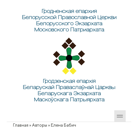
Перейти к основному содержанию
Skip to search
Гродненская епархия
Белорусской Православной Церкви
Белорусского Экзархата
Московского Патриархата
Гродзенская епархія
Беларускай Праваслаўнай Царквы
Беларускага Экзархата
Маскоўскага Патрыярхата
Главная
»
Авторы
»
Елена Бабич
Вы здесь