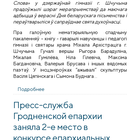
Слова»
у дзяржаўнай гімназіі г. Шчучына
прадоўжылі шэраг мерапрыемстваў да маючага
адбыцца ў верасні Дня беларускага пісьменства і
пераўтварыліся ў сапраўднае свята духоўнасці.
Пра галоўную нематэрыяльную спадчыну
пакаленняў – кнігу - гаварылі навучэнцы і педагогі
гімназіі і святары храма Міхаіла Архістраціга г.
Шчучына. Гучалі вершы Рыгора Барадуліна,
Мікалая Гумілёва, Ніла Гілевіча, Максіма
Багдановіча, Валерыя Брусава і іншых вядомых
паэтаў. У інсцэніроўках “ажывалі” скульптуры
Васіля Цяпінскага і Сымона Буднага…
Подробнее
о У дзяржаўнай гімназіі Шчучына адбыліся
навукова-літаратурныя чытанні «У
пачатку было Слова»
Пресс-служба
Гродненской епархии
заняла 2-е место в
конкурсе епархиальных