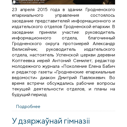
23 апреля 2015 года в здании Гродненского
епархиального управления состоялось
заседание представителей информационного и
издательского отделов Гродненской епархии. В
заседании приняли участие: руководитель
информационного отдела, благочинный
Гродненского округа протоиерей Александр
Велисейчик; руководитель издательского
отдела, настоятель Успенской церкви деревни
Коптеевка иерей Антоний Семилет; редактор
молодежного журнала «Поколение Елена Бабич
и редактор газеты «Гродненские епархиальные
ведомости» диакон Дмитрий Павлюкевич. Во
время встречи обсуждались рабочие вопросы
текущей деятельности отделов, и планы на
будущий период.
Подробнее
о Состоялось заседание
представителей информационного и
издательского отделов Гродненской
У дзяржаўнай гімназіі
епархии