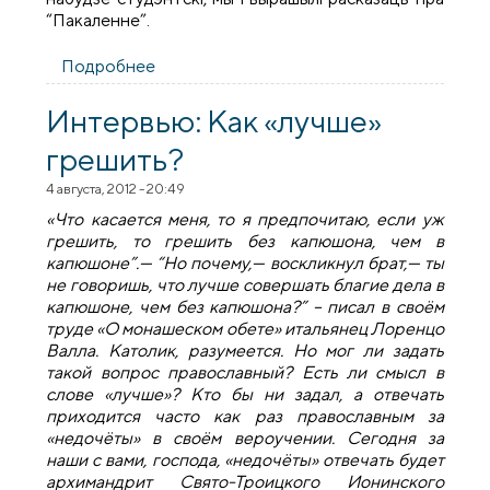
“Пакаленне”.
Подробнее
о Прэзентацыя часопіса “Пакаленне” у
гімназіі №6
Интервью: Как «лучше»
грешить?
4 августа, 2012 - 20:49
«Что касается меня, то я предпочитаю, если уж
грешить, то грешить без капюшона, чем в
капюшоне”.— “Но почему,— воскликнул брат,— ты
не говоришь, что лучше совершать благие дела в
капюшоне, чем без капюшона?” – писал в своём
труде «О монашеском обете» итальянец Лоренцо
Валла. Католик, разумеется. Но мог ли задать
такой вопрос православный? Есть ли смысл в
слове «лучше»? Кто бы ни задал, а отвечать
приходится часто как раз православным за
«недочёты» в своём вероучении. Сегодня за
наши с вами, господа, «недочёты» отвечать будет
архимандрит Свято-Троицкого Ионинского