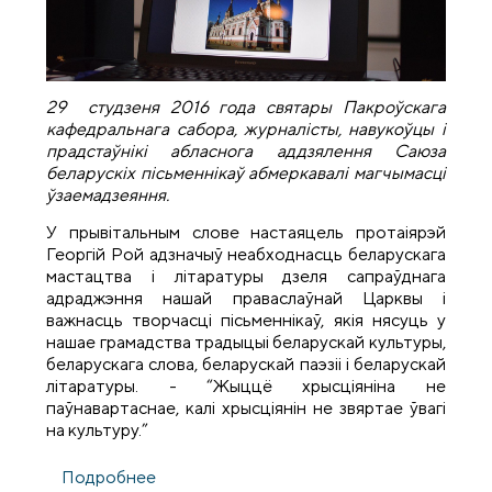
29 студзеня 2016 года святары Пакроўскага
кафедральнага сабора, журналісты, навукоўцы і
прадстаўнікі абласнога аддзялення Саюза
беларускіх пісьменнікаў абмеркавалі магчымасці
ўзаемадзеяння.
У прывітальным слове настаяцель протаіярэй
Георгій Рой адзначыў неабходнасць беларускага
мастацтва і літаратуры дзеля сапраўднага
адраджэння нашай праваслаўнай Царквы і
важнасць творчасці пісьменнікаў, якія нясуць у
нашае грамадства традыцыі беларускай культуры,
беларускага слова, беларускай паэзіі і беларускай
літаратуры. - “Жыццё хрысціяніна не
паўнавартаснае, калі хрысціянін не звяртае ўвагі
на культуру.”
Подробнее
о У Свята-Пакроўскім саборы адбылася