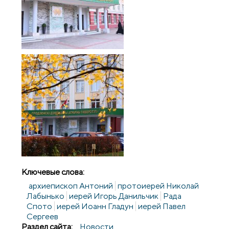
Ключевые слова:
архиепископ Антоний
протоиерей Николай
Лабынько
иерей Игорь Данильчик
Рада
Спото
иерей Иоанн Гладун
иерей Павел
Сергеев
Раздел сайта:
Новости