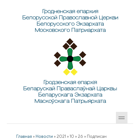
Перейти к основному содержанию
Skip to search
Гродненская епархия
Белорусской Православной Церкви
Белорусского Экзархата
Московского Патриархата
Гродзенская епархія
Беларускай Праваслаўнай Царквы
Беларускага Экзархата
Маскоўскага Патрыярхата
Главная
»
Новости
»
2021
»
10
»
26
»
Подписан