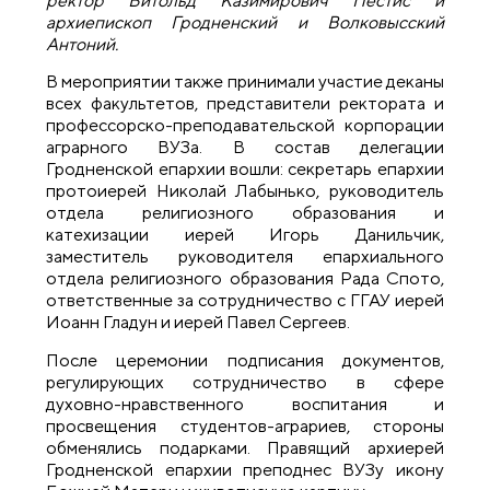
ректор
Витольд Казимирович
Пестис и
архиепископ Гродненский и Волковысский
Антоний.
В
мероприя
тии также принимали участие
деканы
всех факультетов,
представители ректората и
профессорско-преподавательской корпорации
аграрного
ВУЗа.
В состав делегации
Гродненской епархии вошли: секретарь епархии
протоиерей Николай Лабынько, руководитель
отдела религиозного образования и
катехизации иерей Игорь Данильчик,
заместитель руководителя епархиального
отдела религиозного образования Рада Спото,
ответственные за сотрудничество с ГГ
А
У иерей
Иоанн
Гладун
и иерей
Павел Сергеев
.
После церемонии подписания документов,
регулирующих сотрудничество в сфере
духовно-нравственного воспитания и
просвещения студентов-
аграриев
, стороны
обменялись подарками. Правящий архиерей
Гродненской епархии преподнес ВУЗу икону