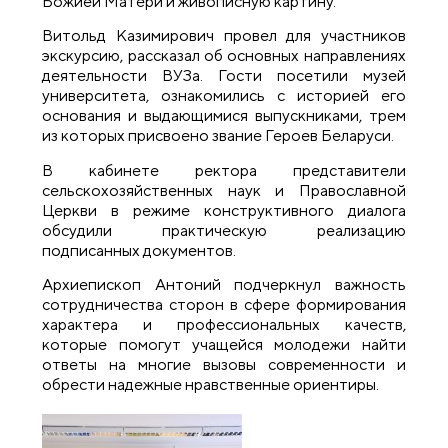
Божией Матери
и живописную картину.
Витольд Казимирович провел для участников
экскурсию
,
рассказал об основных направлениях
деятельности ВУЗа. Гости
посетили
музей
университета
,
ознакоми
лись
с историей
его
основания и выдающимися выпускниками, трем
из которых присвоено звание Героев Беларуси.
В кабинете ректора представители
сельскохозяйственных наук
и Православной
Церкви
в режиме
конструктивного диалога
обсудили практическую реализацию
подписанных документов.
Архиепископ Антоний подчеркнул важность
сотрудничества сторон в сфере формирования
характера и профессиональных качеств,
которые помо
гу
т учащейся молодежи найти
ответы на многие вызовы современности
и
обрести надежные
нравственные
ориентиры
.