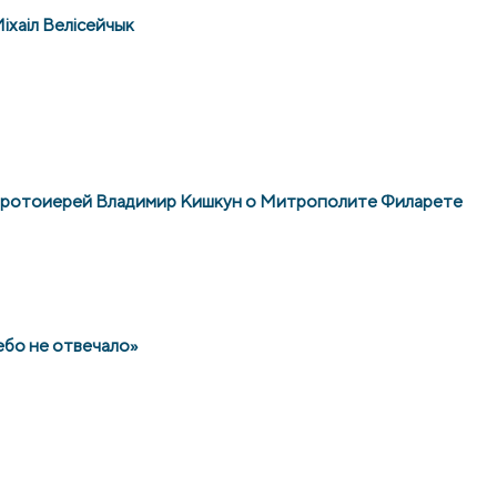
іхаіл Велісейчык
: протоиерей Владимир Кишкун о Митрополите Филарете
ебо не отвечало»