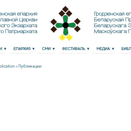
енская епархия
Гродзенская еп
лавной Церкви
Беларускай П
кого Экзархата
Беларускага Э
о Патриархата
Маскоўскага 
И
ЕПАРХИЯ
СМИ
ФЕСТИВАЛЬ
МЕДИА
БИБ
blication
»
Публикации