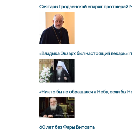
Святары Гродзенскай епархіі: протаіерэй М
«Владыка Экзарх был настоящий лекарь»
«Никто бы не обращался к Небу, если бы Н
60 лет без Фары Витовта