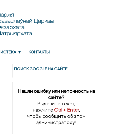
архія
раваслаўнай Царквы
кзархата
Патрыярхата
ЛИОТЕКА
КОНТАКТЫ
ПОИСК GOОGLE НА САЙТЕ
Нашли ошибку или неточность на
сайте?
Выделите текст,
нажмите
Ctrl + Enter
,
чтобы сообщить об этом
администратору!