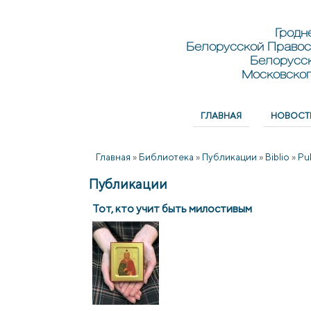
Перейти к основному содержанию
Skip to search
Гродн
Белорусской Правос
Белорусс
Московског
ГЛАВНАЯ
НОВОСТ
Главное меню
Главная
»
Библиотека
»
Публикации
»
Biblio
»
Pu
Публикации
Тот, кто учит быть милостивым