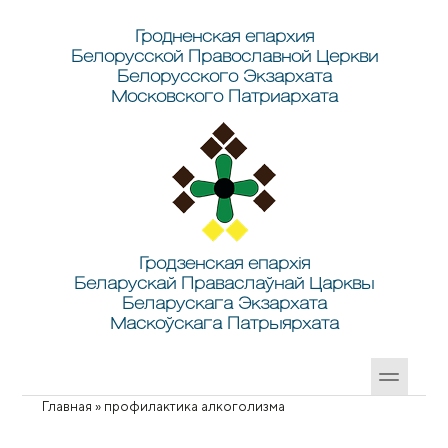
Перейти к основному содержанию
Skip to search
Гродненская епархия
Белорусской Православной Церкви
Белорусского Экзархата
Московского Патриархата
Гродзенская епархія
Беларускай Праваслаўнай Царквы
Беларускага Экзархата
Маскоўскага Патрыярхата
Главная
»
профилактика алкоголизма
Вы здесь