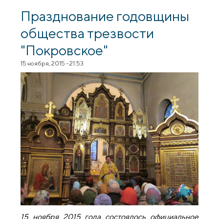
профилактике зависимостей в воинской
части №7404 Волковыска
Празднование годовщины
общества трезвости
"Покровское"
15 ноября, 2015 - 21:53
15 ноября 2015 года состоялось официальное