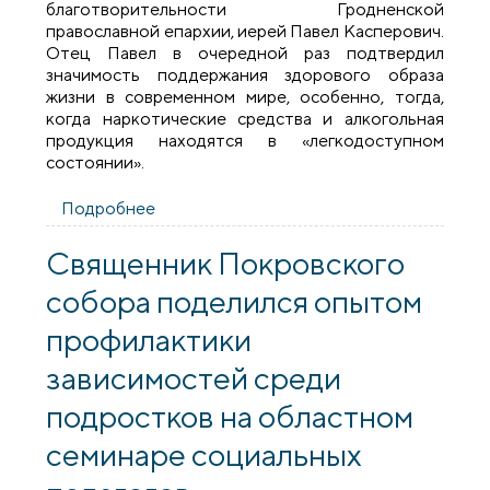
благотворительности Гродненской
православной епархии, иерей Павел Касперович.
Отец Павел в очередной раз подтвердил
значимость поддержания здорового образа
жизни в современном мире, особенно, тогда,
когда наркотические средства и алкогольная
продукция находятся в «легкодоступном
состоянии».
Подробнее
о Гродненское благотворительное
общество провело «Пробег трезвости»
в лесопарке Пышки
Священник Покровского
собора поделился опытом
профилактики
зависимостей среди
подростков на областном
семинаре социальных