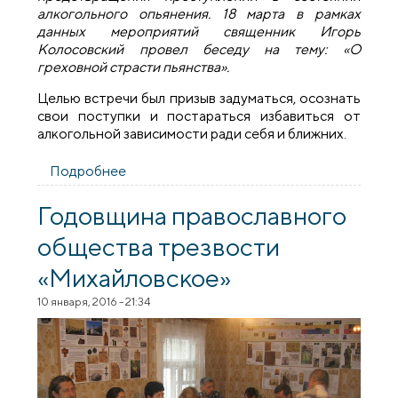
алкогольного опьянения. 18 марта в рамках
данных мероприятий священник Игорь
Колосовский провел беседу на тему: «О
греховной страсти пьянства».
Целью встречи был призыв задуматься, осознать
свои поступки и постараться избавиться от
алкогольной зависимости ради себя и ближних.
Подробнее
о ​Священник провел беседу на тему «О
греховной страсти пьянства»
Годовщина православного
общества трезвости
«Михайловское»
10 января, 2016 - 21:34