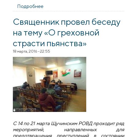
Подробнее
о Священник Покровского собора
поделился опытом профилактики
зависимостей среди подростков на
​Священник провел беседу
областном семинаре социальных
на тему «О греховной
педагогов
страсти пьянства»
18 марта, 2016 - 22:55
С 14 по 21 марта Щучинским РОВД проходит ряд
мероприятий, направленных для
предотвращения преступлений в состоянии