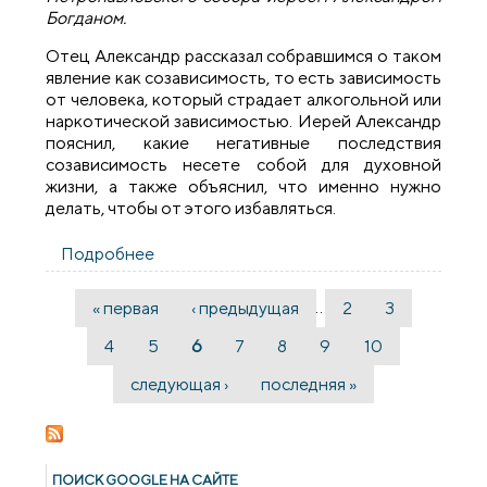
Богданом.
Отец Александр рассказал собравшимся о таком
явление как созависимость, то есть зависимость
от человека, который страдает алкогольной или
наркотической зависимостью. Иерей Александр
пояснил, какие негативные последствия
созависимость несете собой для духовной
жизни, а также объяснил, что именно нужно
делать, чтобы от этого избавляться.
Подробнее
о Священник провел беседу о
созависимости
…
« первая
‹ предыдущая
2
3
Страницы
4
5
6
7
8
9
10
следующая ›
последняя »
ПОИСК GOОGLE НА САЙТЕ