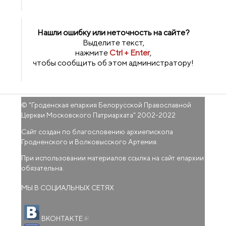
Нашли ошибку или неточность на сайте?
Выделите текст,
нажмите
Ctrl + Enter
,
чтобы сообщить об этом администратору!
© "
Гроденская епархия Белорусской Православной
Церкви Московского Патриархата
" 2002-2022
Сайт создан по благословению архиепископа
Гродненского и Волковысского Артемия.
При использовании материалов ссылка на сайт епархии
обязательна.
МЫ В СОЦИАЛЬНЫХ СЕТЯХ
(внешняя ссылка)
ВКОНТАКТЕ