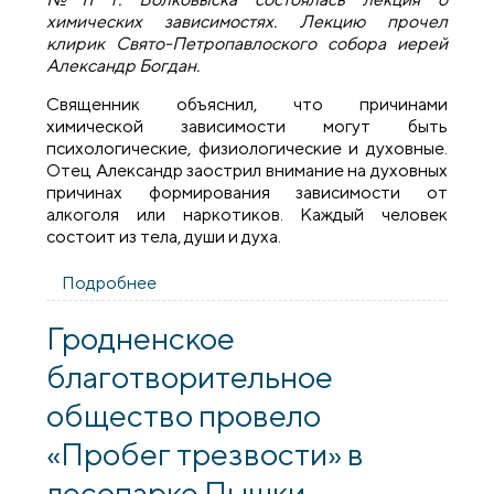
химических зависимостях. Лекцию прочел
клирик Свято-Петропавлоского собора иерей
Александр Богдан.
Священник объяснил, что причинами
химической зависимости могут быть
психологические, физиологические и духовные.
Отец Александр заострил внимание на духовных
причинах формирования зависимости от
алкоголя или наркотиков. Каждый человек
состоит из тела, души и духа.
Подробнее
о Священник прочел лекцию об
алкогольной и наркотической
зависимостях для заключенных
Гродненское
исправительной колонии №11 г.
благотворительное
Волковыска
общество провело
«Пробег трезвости» в
лесопарке Пышки