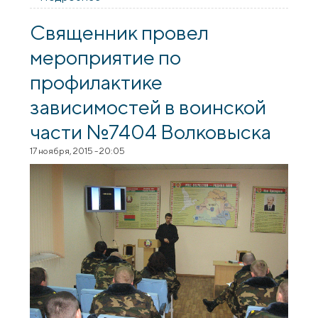
лесопарке Пышки собрал рекордное
количество участников
Священник провел
мероприятие по
профилактике
зависимостей в воинской
части №7404 Волковыска
17 ноября, 2015 - 20:05