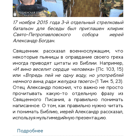
17 ноября 2015 года 3-й отдельный стрелковый
батальон для беседы был приглашен клирик
Свято-Петропавловского собора иерей
Александр Богдан.
Священник рассказал военнослужащим, что
некоторые пьяницы в оправдание своего греха
иногда приводят цитаты из Библии. Например,
«И вино веселит сердце человека»
(Пс. 103, 15)
или «
Впредь пей не одну воду, но употребляй
немного вина, ради желудка твоего»
(1 Тим. 5, 23).
Отец Александр пояснил, что важно не просто
прочитывать какую-то отдельную фразу из
Священного Писания, а правильно понимать
написанное. О том, как правильно нужно читать
и понимать Библию, иерей Александр рассказал,
используя мультимедийную презентацию.
Подробнее
о Священник провел мероприятие по