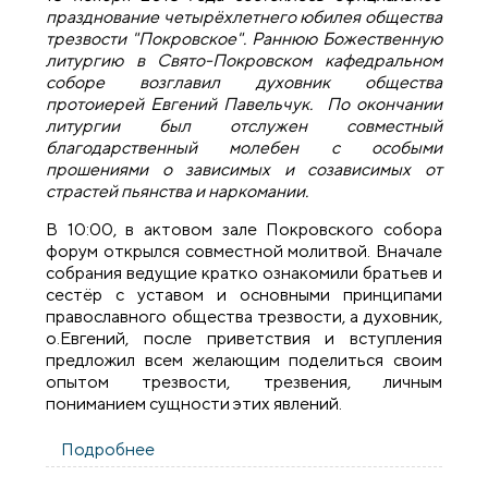
празднование четырёхлетнего юбилея общества
трезвости "Покровское". Раннюю Божественную
литургию в Свято-Покровском кафедральном
соборе возглавил духовник общества
протоиерей Евгений Павельчук. По окончании
литургии был отслужен совместный
благодарственный молебен с особыми
прошениями о зависимых и созависимых от
страстей пьянства и наркомании.
В 10:00, в актовом зале Покровского собора
форум открылся совместной молитвой. Вначале
собрания ведущие кратко ознакомили братьев и
сестёр с уставом и основными принципами
православного общества трезвости, а духовник,
о.Евгений, после приветствия и вступления
предложил всем желающим поделиться своим
опытом трезвости, трезвения, личным
пониманием сущности этих явлений.
Подробнее
о Празднование годовщины общества
трезвости "Покровское"