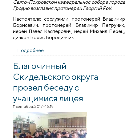
Свято-Покровском кафедральнос соборе города
Гродно возглавил протоиерей Георгий Рой.
Настоятелю сослужили: протоиерей Владимир
Борисевич, протоиерей Владимир Петручик,
иерей Павел Касперович, иерей Михаил Перец,
диакон Борис Бородинчик.
Подробнее
о В праздник Усекновения главы Иоанна
Предтечи в Покровском соборе
совершили литургию и молебен о
Благочинный
страждущих недугом винопития и
Скидельского округа
наркомании
провел беседу с
учащимися лицея
11 сентября, 2017 - 16:19