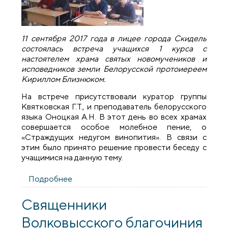
11 сентября 2017 года в лицее города Скидель
состоялась встреча учащихся 1 курса с
настоятелем храма святых новомучеников и
исповедников земли Белорусской протоиереем
Кириллом Близнюком.
На встрече присутствовали куратор группы
Квятковская Г.Т., и преподаватель белорусского
языка Оноцкая А.Н. В этот день во всех храмах
совершается особое молебное пение, о
«Страждущих недугом винопития». В связи с
этим было принято решение провести беседу с
учащимися на данную тему.
Подробнее
о Благочинный Скидельского округа
провел беседу с учащимися лицея
Священники
Волковысского благочиния