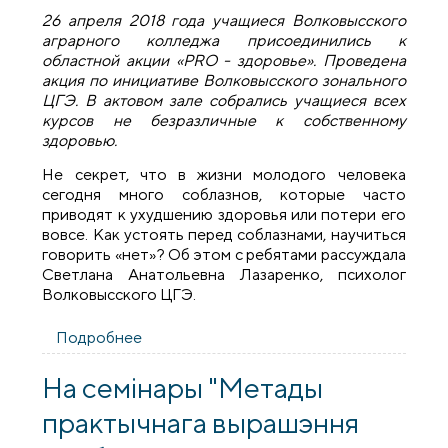
26 апреля 2018 года учащиеся Волковысского
аграрного колледжа присоединились к
областной акции «РRО - здоровье». Проведена
акция по инициативе Волковысского зонального
ЦГЭ. В актовом зале собрались учащиеся всех
курсов не безразличные к собственному
здоровью.
Не секрет, что в жизни молодого человека
сегодня много соблазнов, которые часто
приводят к ухудшению здоровья или потери его
вовсе. Как устоять перед соблазнами, научиться
говорить «нет»? Об этом с ребятами рассуждала
Светлана Анатольевна Лазаренко, психолог
Волковысского ЦГЭ.
Подробнее
о Священник принял участие в
областной акции «Pro - здоровье» в
Волковысском аграрном колледже
На семінары "Метады
практычнага вырашэння