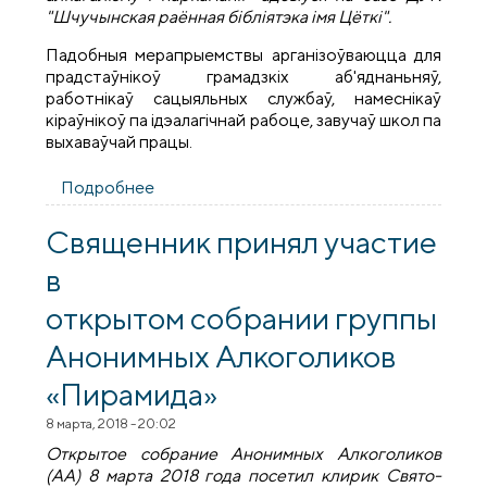
"Шчучынская раённая бібліятэка імя Цёткі".
Падобныя мерапрыемствы арганізоўваюцца для
прадстаўнікоў грамадзкіх аб'яднаньняў,
работнікаў сацыяльных службаў, намеснікаў
кіраўнікоў па ідэалагічнай рабоце, завучаў школ па
выхаваўчай працы.
Подробнее
о На семінары "Метады практычнага
вырашэння праблемы алкагалізму і
наркаманіі" ў г. Шчучыне выступілі
Священник принял участие
прадстаўнікі Пакроўскага сабора
в
открытом собрании группы
Анонимных Алкоголиков
«Пирамида»
8 марта, 2018 - 20:02
Открытое собрание Анонимных Алкоголиков
(АА) 8 марта 2018 года посетил клирик Свято-