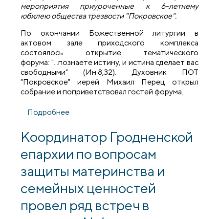
мероприятия приуроченные к 6-летнему
юбилею общества трезвости "Покровское".
По окончании Божественной литургии в
актовом зале приходского комплекса
состоялось открытие тематического
форума: "...познаете истину, и истина сделает вас
свободными" (Ин.8,32). Духовник ПОТ
"Покровское" иерей Михаил Перец открыл
собрание и поприветствовал гостей форума.
Подробнее
о 6-летие православного общества
трезвости "Покровское" отметили в
кафедральном соборе города Гродно
Координатор Гродненской
епархии по вопросам
защиты материнства и
семейных ценностей
провел ряд встреч в