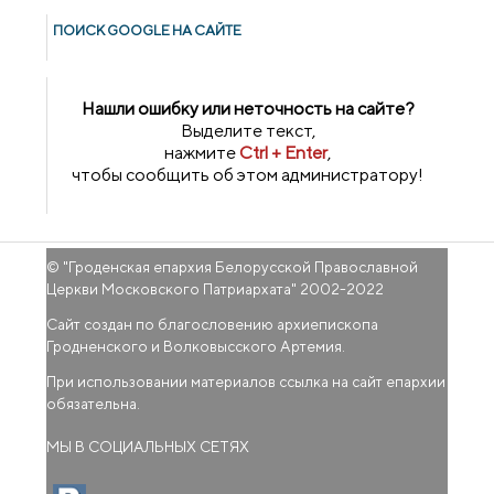
ПОИСК GOОGLE НА САЙТЕ
Нашли ошибку или неточность на сайте?
Выделите текст,
нажмите
Ctrl + Enter
,
чтобы сообщить об этом администратору!
© "
Гроденская епархия Белорусской Православной
Церкви Московского Патриархата
" 2002-2022
Сайт создан по благословению архиепископа
Гродненского и Волковысского Артемия.
При использовании материалов ссылка на сайт епархии
обязательна.
МЫ В СОЦИАЛЬНЫХ СЕТЯХ