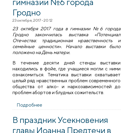
гимназии №6 города
Гродно
23 октября, 2017 - 20:12
23 октября 2017 года в гимназии №6 города
Гродно закончилась выставка «Потенциал
Отечества: традиционная нравственность и
семейные ценности». Начало выставки было
положено на День матери.
В течение десяти дней стенды выставки
находились в фойе, где учащиеся могли с ними
ознакомиться. Тематика выставки охватывает
целый ряд нравственных проблем современного
общества от алко- и наркозависимостей до
проблем абортов и блудных сожительств.
Подробнее
о Координатор Гродненской епархии по
вопросам защиты материнства и
семейных ценностей провел ряд встреч
В праздник Усекновения
в гимназии №6 города Гродно
главы Иоанна Предтечи в