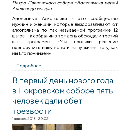
Петро-Павловского собора г.Волковыска иерей
Александр Богдан.
Анонимные Алкоголики – это сообщество
мужчин и женщин, которые выздоравливают от
алкоголизма по так называемой программе 12
шагов. На собрании в тот день обсуждали третий
шаг программы «Мы приняли решение
препоручить нашу волю и нашу жизнь Богу, как
мы Его понимаем».
Подробнее
о Священник принял участие в
открытом собрании группы Анонимных
Алкоголиков «Пирамида»
В первый день нового года
в Покровском соборе пять
человек дали обет
трезвости
1 января, 2018 - 20:02