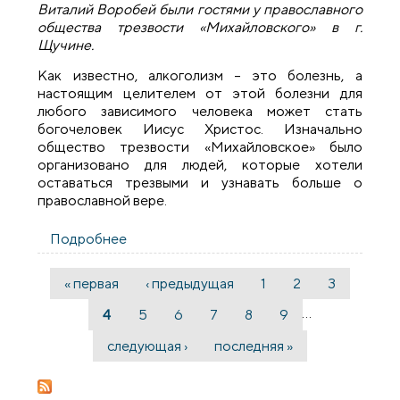
Виталий Воробей были гостями у православного
общества трезвости «Михайловского» в г.
Щучине.
Как известно, алкоголизм – это болезнь, а
настоящим целителем от этой болезни для
любого зависимого человека может стать
богочеловек Иисус Христос. Изначально
общество трезвости «Михайловское» было
организовано для людей, которые хотели
оставаться трезвыми и узнавать больше о
православной вере.
Подробнее
о Священники Волковысского
благочиния посетили собрание
православного общества трезвости
« первая
‹ предыдущая
1
2
3
Страницы
«Михайловское» в Щучине
…
4
5
6
7
8
9
следующая ›
последняя »