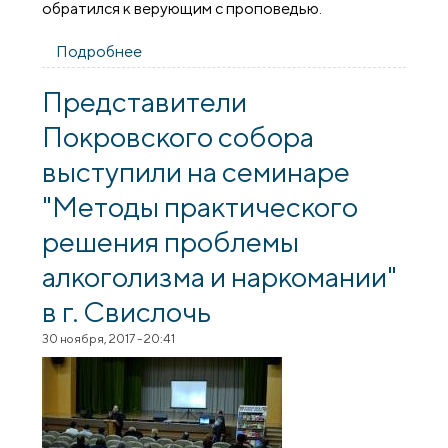
обратился к верующим с проповедью.
Подробнее
о В первый день нового года в
Покровском соборе пять человек дали
обет трезвости
Представители
Покровского собора
выступили на семинаре
"Методы практического
решения проблемы
алкоголизма и наркомании"
в г. Свислочь
30 ноября, 2017 - 20:41