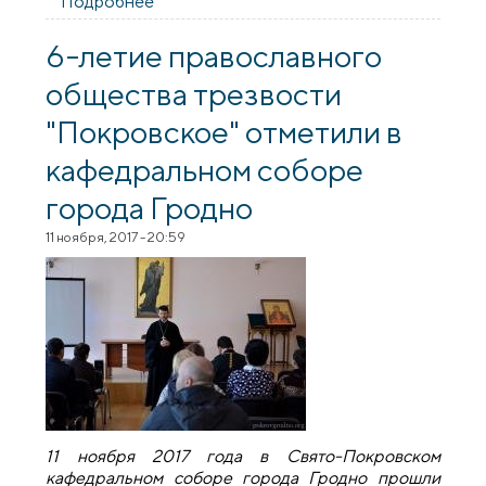
Подробнее
о Представители Покровского собора
выступили на семинаре "Методы
практического решения проблемы
6-летие православного
алкоголизма и наркомании" в г. Свислочь
общества трезвости
"Покровское" отметили в
кафедральном соборе
города Гродно
11 ноября, 2017 - 20:59
11 ноября 2017 года в Свято-Покровском
кафедральном соборе города Гродно прошли