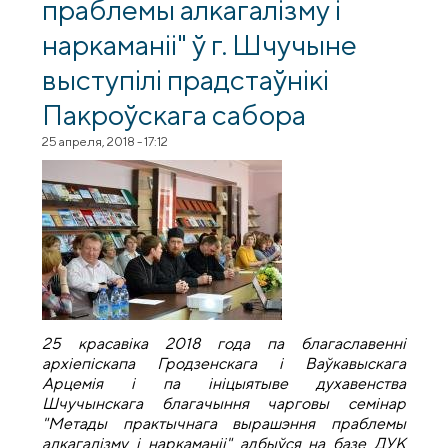
праблемы алкагалізму і
наркаманіі" ў г. Шчучыне
выступілі прадстаўнікі
Пакроўскага сабора
25 апреля, 2018 - 17:12
25 красавіка 2018 года па благаславенні
архіепіскапа Гродзенскага і Ваўкавыскага
Арцемія і па ініцыятыве духавенства
Шчучынскага благачыння чарговы семінар
"Метады практычнага вырашэння праблемы
алкагалізму і наркаманіі" адбыўся на базе ДУК