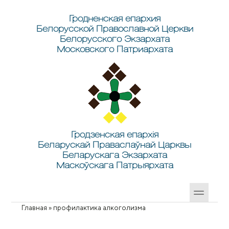
Перейти к основному содержанию
Skip to search
Гродненская епархия
Белорусской Православной Церкви
Белорусского Экзархата
Московского Патриархата
Гродзенская епархія
Беларускай Праваслаўнай Царквы
Беларускага Экзархата
Маскоўскага Патрыярхата
Главная
»
профилактика алкоголизма
Вы здесь