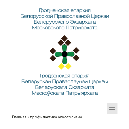
Перейти к основному содержанию
Skip to search
Гродненская епархия
Белорусской Православной Церкви
Белорусского Экзархата
Московского Патриархата
Гродзенская епархія
Беларускай Праваслаўнай Царквы
Беларускага Экзархата
Маскоўскага Патрыярхата
Главная
»
профилактика алкоголизма
Вы здесь