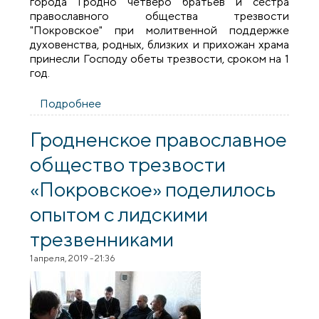
города Гродно четверо братьев и сестра
православного общества трезвости
"Покровское" при молитвенной поддержке
духовенства, родных, близких и прихожан храма
принесли Господу обеты трезвости, сроком на 1
год.
Подробнее
о В день празднования иконы
"Неупиваемая Чаша" братчики общества
трезвости "Покровское дали обеты
Гродненское православное
трезвости
общество трезвости
«Покровское» поделилось
опытом с лидскими
трезвенниками
1 апреля, 2019 - 21:36