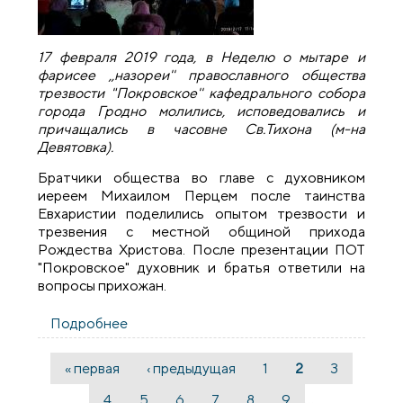
17 февраля 2019 года, в Неделю о мытаре и
фарисее ,,назореи'' православного общества
трезвости "Покровское'' кафедрального собора
города Гродно молились, исповедовались и
причащались в часовне Св.Тихона (м-на
Девятовка).
Братчики общества во главе с духовником
иереем Михаилом Перцем после таинства
Евхаристии поделились опытом трезвости и
трезвения с местной общиной прихода
Рождества Христова. После презентации ПОТ
"Покровское" духовник и братья ответили на
вопросы прихожан.
Подробнее
о Братчики православного общества
трезвости "Покровское" посетили
приход Рождества Христова
« первая
‹ предыдущая
1
2
3
Страницы
…
4
5
6
7
8
9