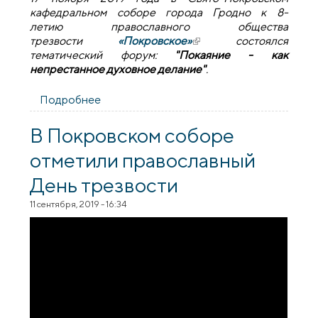
кафедральном соборе города Гродно к 8-
летию православного общества
трезвости
«Покровское»
(внешняя ссылка)
состоялся
тематический форум:
"Покаяние - как
непрестанное духовное делание"
.
Подробнее
о Православному обществу трезвости
"Покровское" - 8 лет
В Покровском соборе
отметили православный
День трезвости
11 сентября, 2019 - 16:34