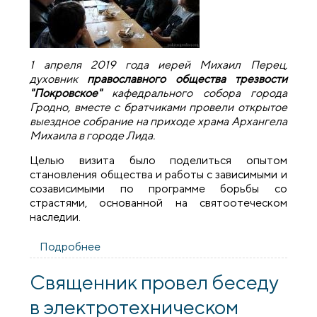
1 апреля 2019 года иерей Михаил Перец,
духовник
православного общества трезвости
"Покровское"
кафедрального собора города
Гродно, вместе с братчиками провели открытое
выездное собрание на приходе храма Архангела
Михаила в городе Лида.
Целью визита было поделиться опытом
становления общества и работы с зависимыми и
созависимыми по программе борьбы со
страстями, основанной на святоотеческом
наследии.
Подробнее
о Гродненское православное общество
трезвости «Покровское» поделилось
опытом с лидскими трезвенниками
Священник провел беседу
в электротехническом