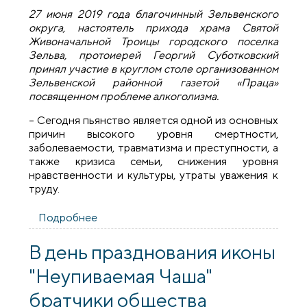
27 июня 2019 года благочинный Зельвенского
округа, настоятель прихода храма Святой
Живоначальной Троицы городского поселка
Зельва, протоиерей Георгий Суботковский
принял участие в круглом столе организованном
Зельвенской районной газетой «Праца»
посвященном проблеме алкоголизма.
– Сегодня пьянство является одной из основных
причин высокого уровня смертности,
заболеваемости, травматизма и преступности, а
также кризиса семьи, снижения уровня
нравственности и культуры, утраты уважения к
труду.
Подробнее
о Благочинный Зельвенского округа
принял участие в круглом столе,
посвященном проблеме алкоголизма
В день празднования иконы
"Неупиваемая Чаша"
братчики общества