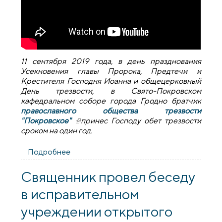
11 сентября 2019 года, в день празднования
Усекновения главы Пророка, Предтечи и
Крестителя Господня Иоанна и общецерковный
День трезвости, в Свято-Покровском
кафедральном соборе города Гродно братчик
православного общества трезвости
"Покровское"
(внешняя ссылка)
принес Господу обет трезвости
сроком на один год.
Подробнее
о В Покровском соборе отметили
православный День трезвости
Священник провел беседу
в исправительном
учреждении открытого