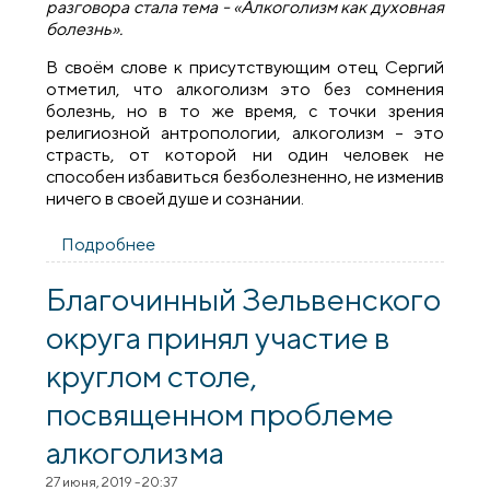
разговора стала тема - «Алкоголизм как духовная
болезнь».
В своём слове к присутствующим отец Сергий
отметил, что алкоголизм это без сомнения
болезнь, но в то же время, с точки зрения
религиозной антропологии, алкоголизм – это
страсть, от которой ни один человек не
способен избавиться безболезненно, не изменив
ничего в своей душе и сознании.
Подробнее
о Священник провел беседу в
исправительном учреждении открытого
типа №29
Благочинный Зельвенского
округа принял участие в
круглом столе,
посвященном проблеме
алкоголизма
27 июня, 2019 - 20:37