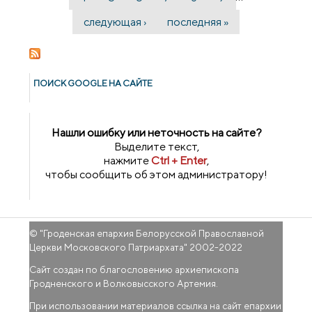
следующая ›
последняя »
ПОИСК GOОGLE НА САЙТЕ
Нашли ошибку или неточность на сайте?
Выделите текст,
нажмите
Ctrl + Enter
,
чтобы сообщить об этом администратору!
© "
Гроденская епархия Белорусской Православной
Церкви Московского Патриархата
" 2002-2022
Сайт создан по благословению архиепископа
Гродненского и Волковысского Артемия.
При использовании материалов ссылка на сайт епархии