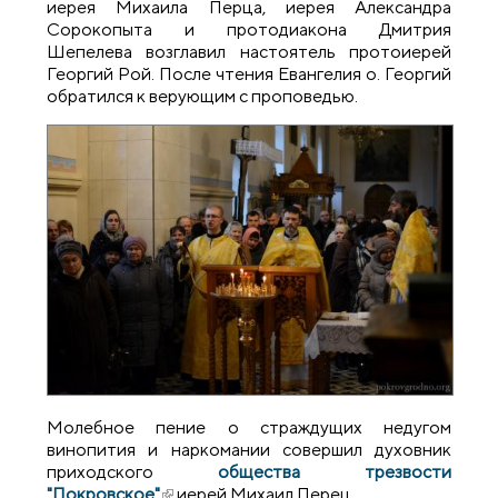
иерея Михаила Перца, иерея Александра
Сорокопыта и протодиакона Дмитрия
Шепелева возглавил настоятель протоиерей
Георгий Рой. После чтения Евангелия о. Георгий
обратился к верующим с проповедью.
Молебное пение о страждущих недугом
винопития и наркомании совершил духовник
приходского
общества трезвости
"Покровское"
(внешняя ссылка)
иерей Михаил Перец.