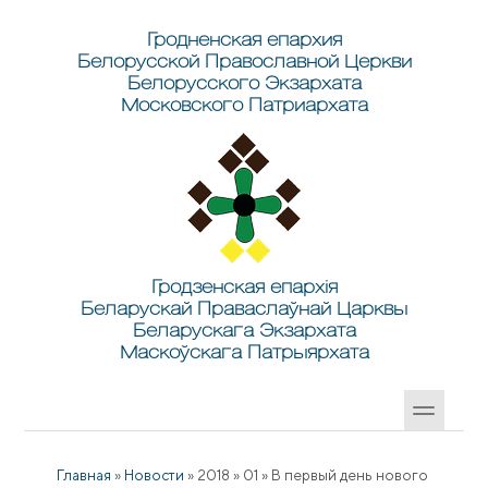
Перейти к основному содержанию
Skip to search
Гродненская епархия
Белорусской Православной Церкви
Белорусского Экзархата
Московского Патриархата
Гродзенская епархія
Беларускай Праваслаўнай Царквы
Беларускага Экзархата
Маскоўскага Патрыярхата
Главная
»
Новости
»
2018
»
01
»
В первый день нового