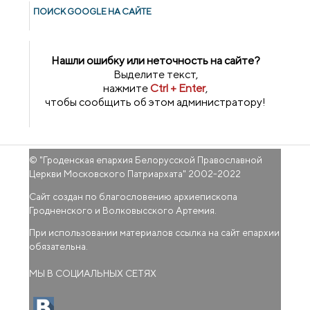
ПОИСК GOОGLE НА САЙТЕ
Нашли ошибку или неточность на сайте?
Выделите текст,
нажмите
Ctrl + Enter
,
чтобы сообщить об этом администратору!
© "
Гроденская епархия Белорусской Православной
Церкви Московского Патриархата
" 2002-2022
Сайт создан по благословению архиепископа
Гродненского и Волковысского Артемия.
При использовании материалов ссылка на сайт епархии
обязательна.
МЫ В СОЦИАЛЬНЫХ СЕТЯХ
(внешняя ссылка)