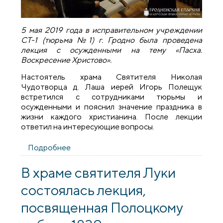
5 мая 2019 года в исправительном учреждении
СТ-1 (тюрьма №1) г. Гродно была проведена
лекция с осужденными на тему «Пасха.
Воскресение Христово».
Настоятель храма Святителя Николая
Чудотворца д. Лаша иерей Игорь Полещук
встретился с сотрудниками тюрьмы и
осужденными и пояснил значение праздника в
жизни каждого христианина. После лекции
ответил на интересующие вопросы.
Подробнее
о Священник провел ряд мероприятий в
тюрьме №1 города Гродно
В храме святителя Луки
состоялась лекция,
посвященная Полоцкому