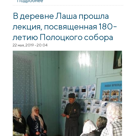
Подробнее
о В храме святителя Луки прошла лекция
«Сакральное чтение религиозной
литературы»
В деревне Лаша прошла
лекция, посвященная 180-
летию Полоцкого собора
22 мая, 2019 - 20:04