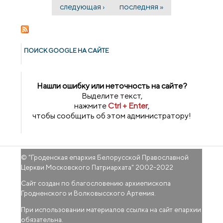
следующая ›
последняя »
ПОИСК GOОGLE НА САЙТЕ
Нашли ошибку или неточность на сайте?
Выделите текст,
нажмите
Ctrl + Enter
,
чтобы сообщить об этом администратору!
© "
Гроденская епархия Белорусской Православной
Церкви Московского Патриархата
" 2002-2022
Сайт создан по благословению архиепископа
Гродненского и Волковысского Артемия.
При использовании материалов ссылка на сайт епархии
обязательна.