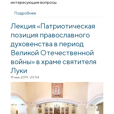
интересующие вопросы.
Подробнее
о В деревне Лаша прошла лекция,
посвященная 180-летию Полоцкого
собора
Лекция «Патриотическая
позиция православного
духовенства в период
Великой Отечественной
войны» в храме святителя
Луки
19 мая, 2019 - 20:54