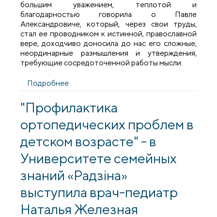
большим уважением, теплотой и
благодарностью говорила о Павле
Александровиче, который, через свои труды,
стал ее проводником к истинной, православной
вере, доходчиво доносила до нас его сложные,
неординарные размышления и утверждения,
требующие сосредоточенной работы мысли.
Подробнее
о В храме святителя Луки прошла
заключительная лекция, посвященная
священнику Павлу Флоренскому
"Профилактика
ортопедических проблем в
детском возрасте" - в
Университете семейных
знаний «Радзіна»
выступила врач-педиатр
Наталья Железная