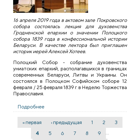
16 апреля 2019 года в актовом зале Покровского
собора состоялась лекция для духовенства
Гродненской епархии о значении Полоцкого
собора 1839 года в конфессиональной истории
Беларуси. В качестве лектора был приглашен
историк иерей Алексей Хотеев.
Полоцкий Собор - собрание духовенства
униатских епархий, располагавшихся в границах
современных Беларуси, Литвы и Украины. Он
состоялся в Полоцком Софийском соборе 12
февраля / 25 февраля 1839 г. в Неделю Торжества
Православия.
Подробнее
о В Гродно состоялась лекция для
духовенства епархии о значении
Полоцкого собора 1839 года
« первая
‹ предыдущая
1
2
3
Страницы
…
4
5
6
7
8
9