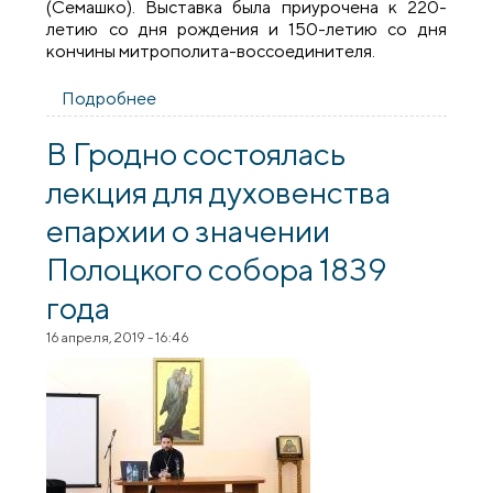
(Семашко). Выставка была приурочена к 220-
летию со дня рождения и 150-летию со дня
кончины митрополита-воссоединителя.
Подробнее
о На приходе Святой Троицы поселка
Россь прошла лекция, посвященная
жизни и деятельности митрополита
В Гродно состоялась
Виленского Иосифа (Семашко)
лекция для духовенства
епархии о значении
Полоцкого собора 1839
года
16 апреля, 2019 - 16:46