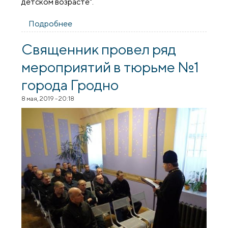
детском возрасте".
Подробнее
о "Профилактика ортопедических
проблем в детском возрасте" - в
Университете семейных знаний
Священник провел ряд
«Радзіна» выступила врач-педиатр
мероприятий в тюрьме №1
Наталья Железная
города Гродно
8 мая, 2019 - 20:18