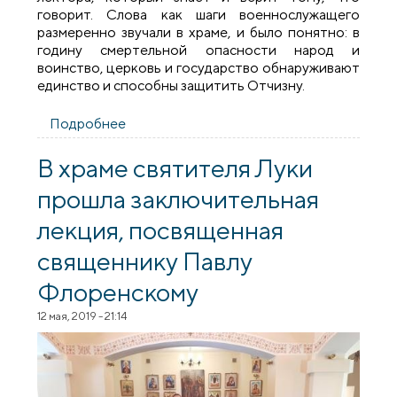
говорит. Слова как шаги военнослужащего
размеренно звучали в храме, и было понятно: в
годину смертельной опасности народ и
воинство, церковь и государство обнаруживают
единство и способны защитить Отчизну.
Подробнее
о Лекция «Патриотическая позиция
православного духовенства в период
Великой Отечественной войны» в храме
В храме святителя Луки
святителя Луки
прошла заключительная
лекция, посвященная
священнику Павлу
Флоренскому
12 мая, 2019 - 21:14