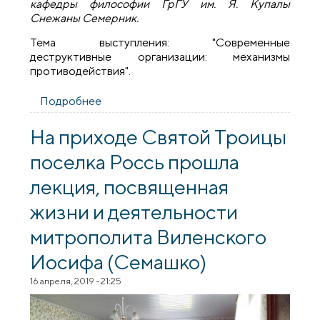
кафедры философии ГрГУ им. Я. Купалы
Снежаны Семерник.
Тема выступления: "Современные
деструктивные организации: механизмы
противодействия".
Подробнее
о "Современные деструктивные
организации: механизмы
противостояния" - лекцию в
На приходе Святой Троицы
Университете семейных знаний
поселка Россь прошла
«Радзіна» провела философ Снежана
Семерник
лекция, посвященная
жизни и деятельности
митрополита Виленского
Иосифа (Семашко)
16 апреля, 2019 - 21:25