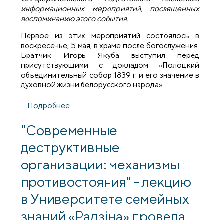
информационных мероприятий, посвященных
воспоминанию этого события.
Первое из этих мероприятий состоялось в
воскресенье, 5 мая, в храме после богослужения.
Братчик Игорь Якуба выступил перед
присутствующими с докладом «Полоцкий
объединительный собор 1839 г. и его значение в
духовной жизни белорусского народа».
Подробнее
о В храме святителя Луки состоялась
лекция, посвященная Полоцкому собору
1839 года
"Современные
деструктивные
организации: механизмы
противостояния" - лекцию
в Университете семейных
знаний «Радзіна» провела