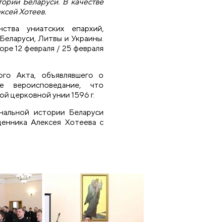
тории Беларуси. В качестве
ксей Хотеев.
ства униатских епархий,
Беларуси, Литвы и Украины.
ре 12 февраля / 25 февраля
го Акта, объявлявшего о
е вероисповедание, что
й церковной унии 1596 г.
нальной истории Беларуси
щенника Алексея Хотеева с