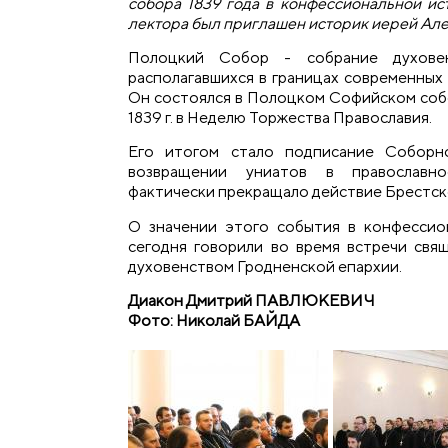
собора 1839 года в конфессиональной ис
лектора был приглашен историк иерей Але
Полоцкий Собор - собрание духовен
располагавшихся в границах современных 
Он состоялся в Полоцком Софийском собо
1839 г. в Неделю Торжества Православия.
Его итогом стало подписание Соборно
возвращении униатов в православно
фактически прекращало действие Брестско
О значении этого события в конфессио
сегодня говорили во время встречи свя
духовенством Гродненской епархии.
Диакон Дмитрий ПАВЛЮКЕВИЧ
Фото: Николай БАЙДА