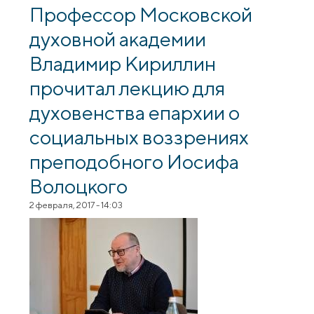
протоиерей Георгий Соколов и
Профессор Московской
протодиакон Павел Бубнов
духовной академии
Владимир Кириллин
прочитал лекцию для
духовенства епархии о
социальных воззрениях
преподобного Иосифа
Волоцкого
2 февраля, 2017 - 14:03