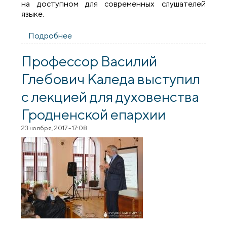
на доступном для современных слушателей
языке.
Подробнее
о В Гродно состоялась лекция
архимандрита Саввы (Мажуко) на тему
«Христианство: трудности перевода»
Профессор Василий
Глебович Каледа выступил
с лекцией для духовенства
Гродненской епархии
23 ноября, 2017 - 17:08