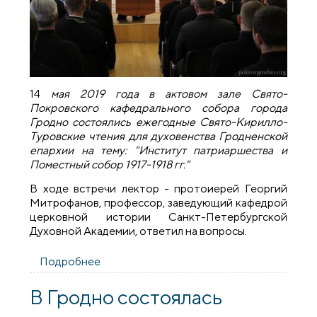
14
мая 2019 года в актовом зале Свято-
Покровского кафедрального собора города
Гродно состоялись ежегодные Свято-Кирилло-
Туровские чтения для духовенства Гродненской
епархии на тему: "Институт патриаршества и
Поместный собор 1917-1918 гг."
В ходе встречи лектор - протоиерей Георгий
Митрофанов, профессор, заведующий кафедрой
церковной истории Санкт-Петербургской
Духовной Академии, ответил на вопросы.
Подробнее
о В рамках Свято-Кирилло-Туровских
чтений протоиерей Георгий
Митрофанов выступил с лекциями в
В Гродно состоялась
Покровском соборе