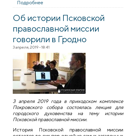
Подробнее
о Презентация проекта «Особенности
позиционирования Гродненской
епархии в Интернет-пространстве»
Об истории Псковской
православной миссии
говорили в Гродно
3 апреля, 2019 - 18:41
3 апреля 2019 года в приходском комплексе
Покровского собора состоялась лекция для
городского духовенства на тему истории
Псковской православной миссии.
История Псковской православной миссии
остается до сих пор одной из самых загадочных