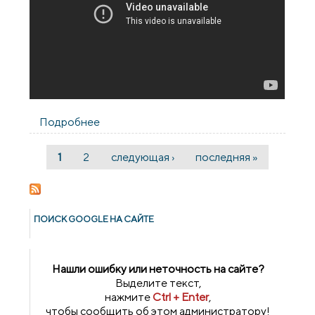
Подробнее
о Профессор Московской духовной
академии Владимир Кириллин прочитал
лекцию для духовенства епархии о
1
2
следующая ›
последняя »
Страницы
социальных воззрениях преподобного
Иосифа Волоцкого
ПОИСК GOОGLE НА САЙТЕ
Нашли ошибку или неточность на сайте?
Выделите текст,
нажмите
Ctrl + Enter
,
чтобы сообщить об этом администратору!