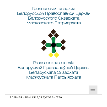
Перейти к основному содержанию
Skip to search
Гродненская епархия
Белорусской Православной Церкви
Белорусского Экзархата
Московского Патриархата
Гродзенская епархія
Беларускай Праваслаўнай Царквы
Беларускага Экзархата
Маскоўскага Патрыярхата
Главная
»
лекции для духовенства
Вы здесь