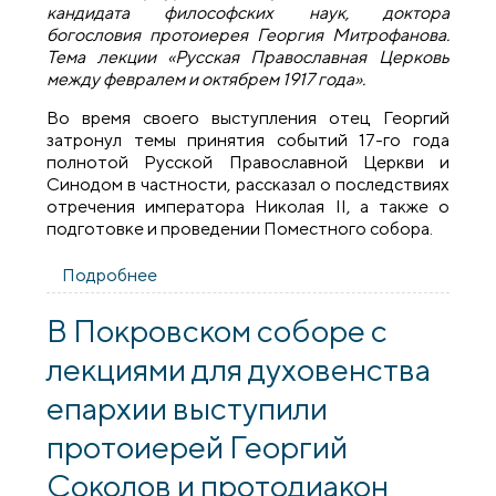
кандидата философских наук, доктора
богословия протоиерея Георгия Митрофанова.
Тема лекции «Русская Православная Церковь
между февралем и октябрем 1917 года».
Во время своего выступления отец Георгий
затронул темы принятия событий 17-го года
полнотой Русской Православной Церкви и
Синодом в частности, рассказал о последствиях
отречения императора Николая II, а также о
подготовке и проведении Поместного собора.
Подробнее
о Протоиерей Георгий Митрофанов
выступил с лекцией для клириков
Гродненской епархии
В Покровском соборе с
лекциями для духовенства
епархии выступили
протоиерей Георгий
Соколов и протодиакон