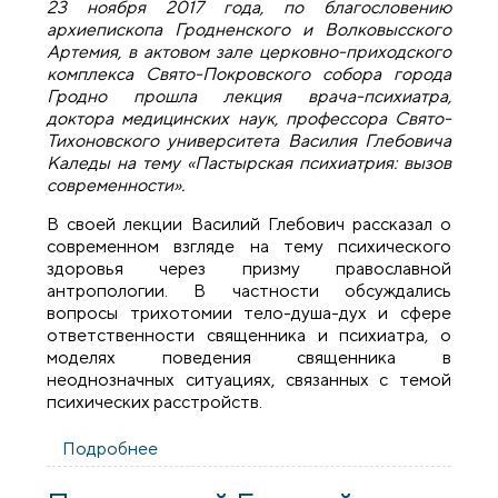
23 ноября 2017 года, по благословению
архиепископа Гродненского и Волковысского
Артемия, в актовом зале церковно-приходского
комплекса Свято-Покровского собора города
Гродно прошла лекция врача-психиатра,
доктора медицинских наук, профессора Свято-
Тихоновского университета Василия Глебовича
Каледы на тему «Пастырская психиатрия: вызов
современности».
В своей лекции Василий Глебович рассказал о
современном взгляде на тему психического
здоровья через призму православной
антропологии. В частности обсуждались
вопросы трихотомии тело-душа-дух и сфере
ответственности священника и психиатра, о
моделях поведения священника в
неоднозначных ситуациях, связанных с темой
психических расстройств.
Подробнее
о Профессор Василий Глебович Каледа
выступил с лекцией для духовенства
Гродненской епархии