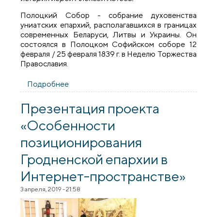
Полоцкий Собор - собрание духовенства
униатских епархий, располагавшихся в границах
современных Беларуси, Литвы и Украины. Он
состоялся в Полоцком Софийском соборе 12
февраля / 25 февраля 1839 г. в Неделю Торжества
Православия.
Подробнее
о В Гродно состоялась лекция для
духовенства епархии о значении
Полоцкого собора 1839 года
Презентация проекта
«Особенности
позиционирования
Гродненской епархии в
Интернет-пространстве»
3 апреля, 2019 - 21:58