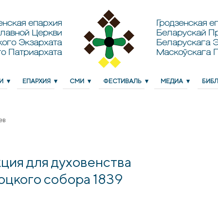
енская епархия
Гродзенская еп
лавной Церкви
Беларускай П
кого Экзархата
Беларускага Э
о Патриархата
Маскоўскага 
И
ЕПАРХИЯ
СМИ
ФЕСТИВАЛЬ
МЕДИА
БИБ
ев
кция для духовенства
оцкого собора 1839