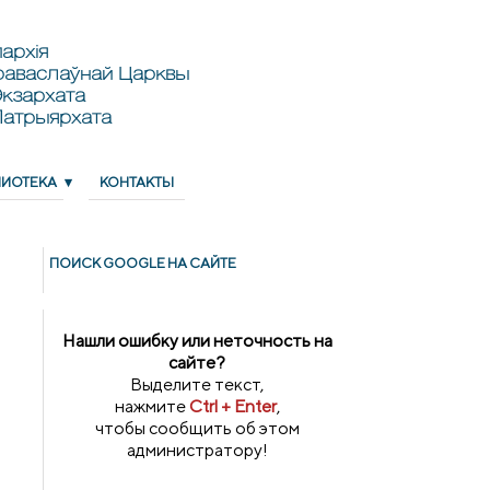
архія
раваслаўнай Царквы
кзархата
Патрыярхата
ЛИОТЕКА
КОНТАКТЫ
ПОИСК GOОGLE НА САЙТЕ
Нашли ошибку или неточность на
сайте?
Выделите текст,
нажмите
Ctrl + Enter
,
чтобы сообщить об этом
администратору!