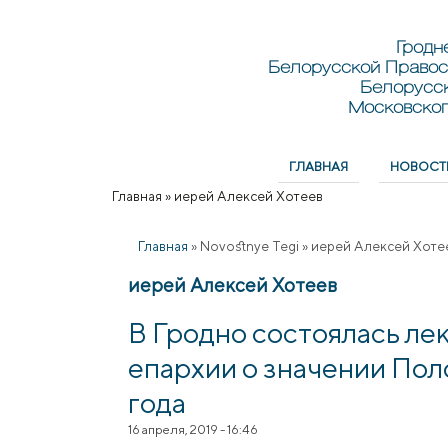
Перейти к основному содержанию
Skip to search
Гродн
Белорусской Правос
Белорусс
Московског
ГЛАВНАЯ
НОВОСТ
Главное меню
Главная
»
иерей Алексей Хотеев
Вы здесь
Главная
»
Novostnye Tegi
»
иерей Алексей Хоте
иерей Алексей Хотеев
В Гродно состоялась ле
епархии о значении Пол
года
16 апреля, 2019 - 16:46