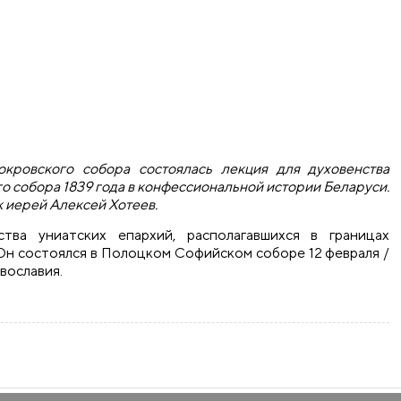
окровского собора состоялась лекция для духовенства
о собора 1839 года в конфессиональной истории Беларуси.
к иерей Алексей Хотеев.
ва униатских епархий, располагавшихся в границах
 Он состоялся в Полоцком Софийском соборе 12 февраля /
авославия.
я для духовенства епархии о значении Полоцкого собора 183