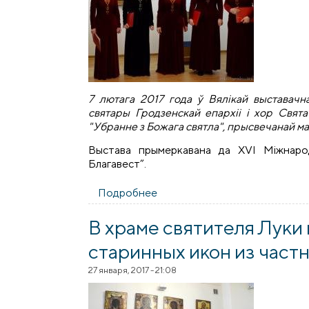
7 лютага 2017 года ў Вялікай выставачна
святары Гродзенскай епархіі і хор Свят
"Убранне з Божага святла", прысвечанай маст
Выстава прымеркавана да XVI Міжнаро
Благавест”.
Подробнее
о У Гродзенскім музеі гісторы
В храме святителя Луки
старинных икон из част
27 января, 2017 - 21:08