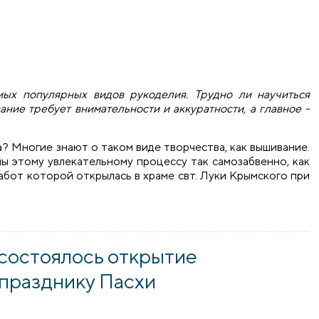
мых популярных видов рукоделия. Трудно ли научиться
ние требует внимательности и аккуратности, а главное -
ра? Многие знают о таком виде творчества, как вышивание.
ы этому увлекательному процессу так самозабвенно, как
абот которой открылась в храме свт. Луки Крымского при
ткрылась выставка работ Валентины Дмитриевны Петюк
 состоялось открытие
 празднику Пасхи