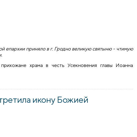
ой епархии приняло в г. Гродно великую святыню - чтимую
.
прихожане храма в честь Усекновения главы Иоанна
ской Божией Матери в приходе храма в честь Рождества Хр
третила икону Божией