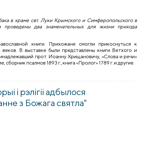
ака в храме свт. Луки Крымского и Симферопольского в
и проведены два знаменательных для жизни прихода
авославной книги. Прихожане смогли прикоснуться к
 веков. В выставке были представлены книги Ветхого и
 принадлежавший прот. Иоанну Хрищановичу, «Слова и речи»
сборник псалмов 1893 г., книга «Пролог» 1789 г. и другие.
вятителя Луки при Гродненской областной клинической бол
рыі і рэлігіі адбылося
нне з Божага святла"