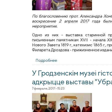
По благословению прот. Александра Хомб
воскресение 2 апреля 2017 года был
мероприятия.
Одно из них - выставка старинной пр
письменным памятникам ХVII - начала ХХ
Нового Завета 1819 г., катехизис 1865 г.,
Филарета Дроздова - прижизненное издание, 
Подробнее
о Мероприятия на приходе с
У Гродзенскім музеі гісто
адкрыцце выставы "Убра
7 февраля, 2017 - 15:23