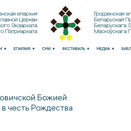
енская епархия
Гродзенская еп
лавной Церкви
Беларускай П
кого Экзархата
Беларускага Э
о Патриархата
Маскоўскага 
И
ЕПАРХИЯ
СМИ
ФЕСТИВАЛЬ
МЕДИА
БИБ
овичской Божией
 в честь Рождества