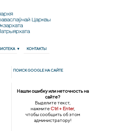
архія
раваслаўнай Царквы
кзархата
Патрыярхата
ЛИОТЕКА
КОНТАКТЫ
ПОИСК GOОGLE НА САЙТЕ
Нашли ошибку или неточность на
сайте?
Выделите текст,
нажмите
Ctrl + Enter
,
чтобы сообщить об этом
администратору!