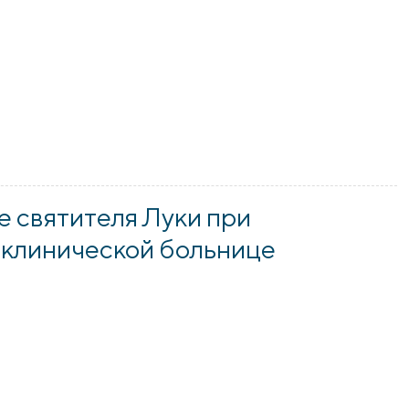
стоялось открытие выставки, посвященной празднику Пасхи
 святителя Луки при
 клинической больнице