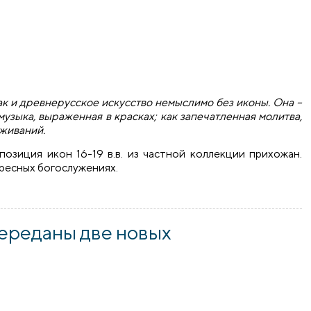
ак и древнерусское искусство немыслимо без иконы. Она –
музыка, выраженная в красках; как запечатленная молитва,
живаний.
позиция икон 16-19 в.в. из частной коллекции прихожан.
ресных богослужениях.
ошла выставка старинных икон из частной коллекции
переданы две новых