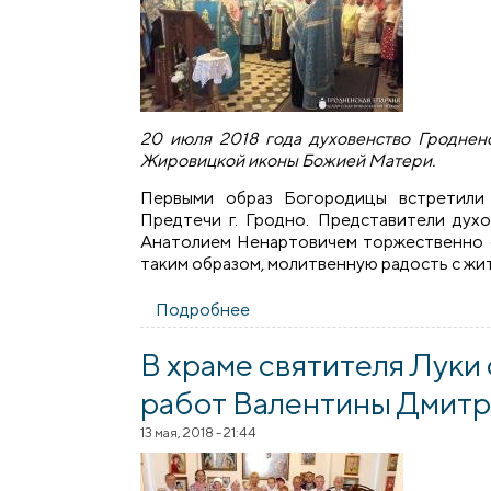
20 июля 2018 года духовенство Гроднен
Жировицкой иконы Божией Матери.
Первыми образ Богородицы встретили 
Предтечи г. Гродно. Представители дух
Анатолием Ненартовичем торжественно о
таким образом, молитвенную радость с жи
Подробнее
о Гродненская епархия встр
В храме святителя Луки
работ Валентины Дмит
13 мая, 2018 - 21:44