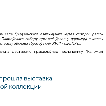
й зале Гродзенскага дзяржаўнага музея гісторыі рэлігіі
а-Пакроўскага сабору прынялі ўдзел у адкрыцці выставы
ацтву абклада абразоў і кніг XVIII – пач. XX ст.
днага фестывалю праваслаўных песнапенняў “Каложскі
і і рэлігіі адбылося адкрыцце выставы "Убранне з Божага святла
 прошла выставка
ной коллекции