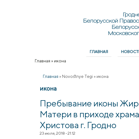
Перейти к основному содержанию
Skip to search
Гродн
Белорусской Правос
Белорусс
Московског
ГЛАВНАЯ
НОВОСТ
Главное меню
Главная
»
икона
Вы здесь
Главная
»
Novostnye Tegi
»
икона
икона
Пребывание иконы Жир
Матери в приходе храма
Христова г. Гродно
23 июля, 2018 - 21:12