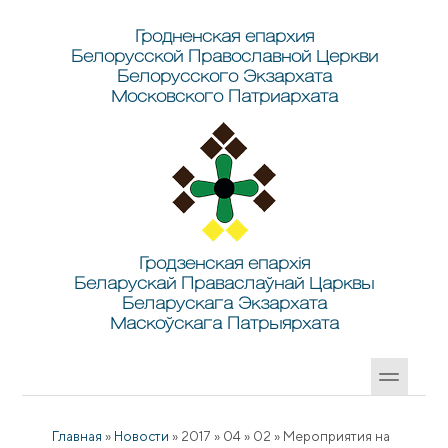
Перейти к основному содержанию
Skip to search
Гродненская епархия
Белорусской Православной Церкви
Белорусского Экзархата
Московского Патриархата
Гродзенская епархія
Беларускай Праваслаўнай Царквы
Беларускага Экзархата
Маскоўскага Патрыярхата
Главная
»
Новости
»
2017
»
04
»
02
»
Мероприятия на