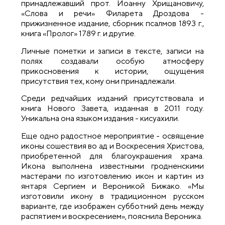
принадлежавший прот. Иоанну Хрищановичу,
«Слова и речи» Филарета Дроздова -
прижизненное издание, сборник псалмов 1893 г.,
книга «Пролог» 1789 г. и другие.
Личные пометки и записи в тексте, записи на
полях создавали особую атмосферу
прикосновения к истории, ощущения
присутствия тех, кому они принадлежали.
Среди редчайших изданий присутствовала и
книга Нового Завета, изданная в 2011 году.
Уникальна она языком издания - кисуахили.
Еще одно радостное мероприятие - освящение
иконы сошествия во ад и Воскресения Христова,
приобретенной для благоукрашения храма.
Икона выполнена известными гродненскими
мастерами по изготовлению икон и картин из
янтаря Сергием и Вероникой Бижако. «Мы
изготовили икону в традиционном русском
варианте, где изображен субботний день между
распятием и воскресением», пояснила Вероника.