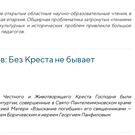
е открытые областные научно-образовательные чтения, в
кая епархия. Обширная проблематика затронутых чтениями
, культурных и исторических проблем привлекла большое
 педагогов.
го прихода иконы Божией Матери «Взыскание погибших» при
: Без Креста не бывает
я Честного и Животворящего Креста Господня были
итургии, совершенные в Свято-Пантелеимоновском храме
жией Матери «Взыскание погибших» его священниками —
ем Боричевским и иереем Георгием Панфиловым.
ез Креста не бывает и Воскресения