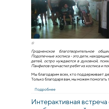
(внешняя ссылка)
Гродненское благотворительное обще
Подопечные хосписа - это дети, находящи
детей, остро нуждаются в духовной, пси
Панфилов причастил ребят из хосписа и по
Мы благодарим всех, кто поддерживает д
Только благодаря вам, мы можем помогать 
Подробнее
о Гродненское благотворите
Интерактивная встреча