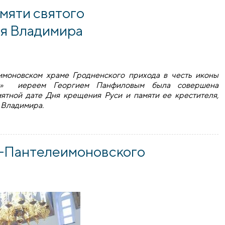
мяти святого
зя Владимира
имоновском храме Гродненского прихода в честь иконы
х» иереем Георгием Панфиловым была совершена
ятной дате Дня крещения Руси и памяти ее крестителя,
 Владимира.
и святого равноапостольного князя Владимира
-Пантелеимоновского