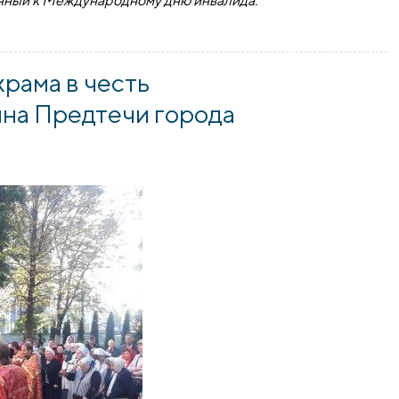
нный к Международному дню инвалида.
для людей с ограниченными возможностями
рама в честь
нна Предтечи города