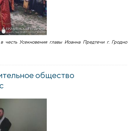
 в честь Усекновения главы Иоанна Предтечи г. Гродно
а в честь Усекновения главы Иоанна Предтечи города Грод
ительное общество
с