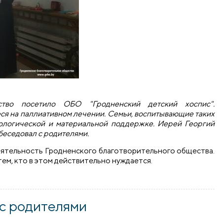
ство посетило ОБО "Гродненский детский хоспис".
еся на паллиативном лечении. Семьи, воспитывающие таких
хологической и материальной поддержке. Иерей Георгий
беседовал с родителями.
еятельность Гродненского благотворительного общества.
тем, кто в этом действительно нуждается.
льное общество посетило детский хоспис
 с родителями