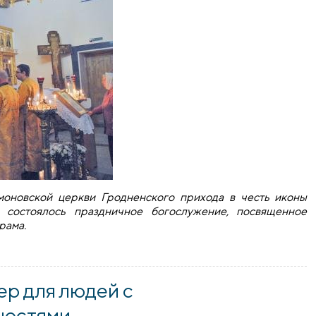
моновской церкви Гродненского прихода в честь иконы
состоялось праздничное богослужение, посвященное
рама.
антелеимоновского храма
ер для людей с
ностями