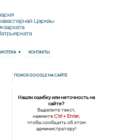
архія
раваслаўнай Царквы
кзархата
Патрыярхата
ЛИОТЕКА
КОНТАКТЫ
ПОИСК GOОGLE НА САЙТЕ
Нашли ошибку или неточность на
сайте?
Выделите текст,
нажмите
Ctrl + Enter
,
чтобы сообщить об этом
администратору!