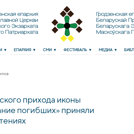
енская епархия
Гродзенская еп
лавной Церкви
Беларускай П
кого Экзархата
Беларускага Э
о Патриархата
Маскоўскага 
И
ЕПАРХИЯ
СМИ
ФЕСТИВАЛЬ
МЕДИА
БИБ
илов
ского прихода иконы
ние погибших» приняли
чтениях