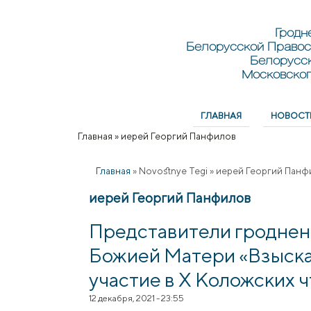
Перейти к основному содержанию
Skip to search
Гродн
Белорусской Правос
Белорусс
Московског
ГЛАВНАЯ
НОВОСТ
Главное меню
Главная
»
иерей Георгий Панфилов
Вы здесь
Главная
»
Novostnye Tegi
»
иерей Георгий Панф
иерей Георгий Панфилов
Представители гроднен
Божией Матери «Взыска
участие в Х Коложских 
12 декабря, 2021 - 23:55