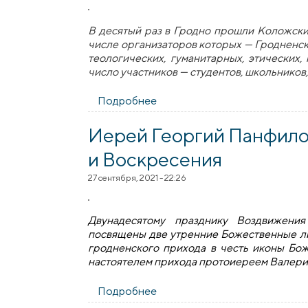
В десятый раз в Гродно прошли Коложски
числе организаторов которых — Гродненс
теологических, гуманитарных, этических
число участников — студентов, школьников,
Подробнее
о Представители гродненско
Иерей Георгий Панфилов
и Воскресения
27 сентября, 2021 - 22:26
Двунадесятому празднику Воздвижени
посвящены две утренние Божественные л
гродненского прихода в честь иконы Бо
настоятелем прихода протоиереем Валери
Подробнее
о Иерей Георгий Панфилов: Б