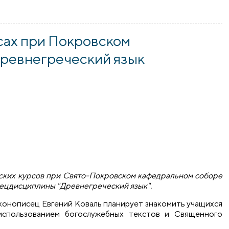
сах при Покровском
древнегреческий язык
орских курсов при Свято-Покровском кафедральном соборе
пецдисциплины "Древнегреческий язык".
иконописец Евгений Коваль планирует знакомить учащихся
 использованием богослужебных текстов и Священного