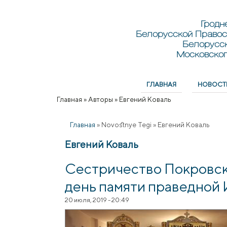
Перейти к основному содержанию
Skip to search
Гродн
Белорусской Правос
Белорусс
Московског
ГЛАВНАЯ
НОВОСТ
Главное меню
Главная
»
Авторы
»
Евгений Коваль
Вы здесь
Главная
»
Novostnye Tegi
»
Евгений Коваль
Евгений Коваль
Сестричество Покровск
день памяти праведной
20 июля, 2019 - 20:49