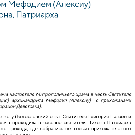
ом Мефодием (Алексиу)
она, Патриарха
реча настоятеля Митрополичьего храма в честь Святителя
еция) архимандрита Мефодия (Алексиу) с прихожанами
орайон Девятовка).
по Богу (Богословский опыт Святителя Григория Паламы и
реча проходила в часовне святителя Тихона Патриарха
го прихода, где собрались не только прихожане этого
города Гродно.