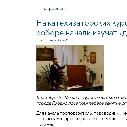
Подробнее
о Три дня в «Райском уголке»
На катехизаторских кур
соборе начали изучать 
5 октября, 2016 - 20:21
5 октября 2016 года студенты катехизат
города Гродно посетили первое занятие с
Для начала преподаватель, переводчик и 
с основами древнегреческого языка с
Писания.