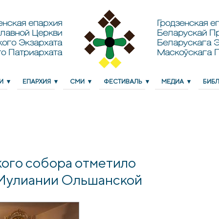
енская епархия
Гродзенская еп
лавной Церкви
Беларускай П
кого Экзархата
Беларускага Э
о Патриархата
Маскоўскага 
И
ЕПАРХИЯ
СМИ
ФЕСТИВАЛЬ
МЕДИА
БИБ
ого собора отметило
 Иулиании Ольшанской