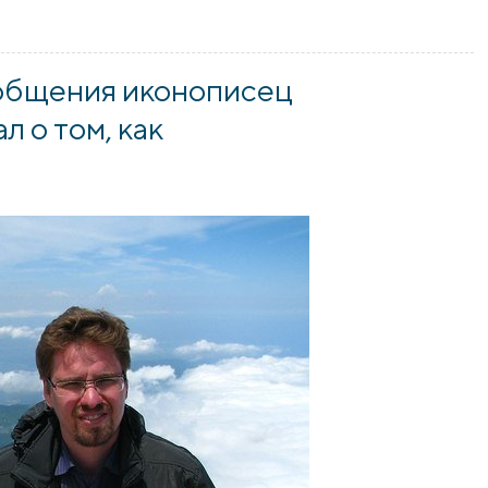
 при Покровском соборе начали изучать древнегреческий яз
 общения иконописец
л о том, как