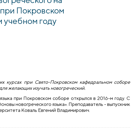
 при Покровском
м учебном году
ких курсах при Свято-Покровском кафедральном соборе
 для желающих изучать новогреческий.
языка при Покровском соборе открылся в 2016-м году. С
Основы новогреческого языка». Преподаватель - выпускник
ерситета Коваль Евгений Владимирович.
реческого на катехизаторских курсах при Покровском собор