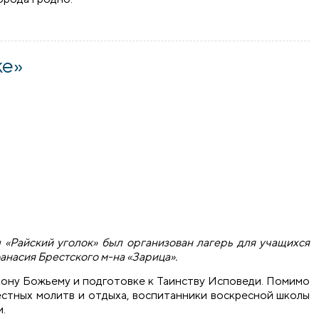
Мефодием (Алексиу) в часовне святителя Тихона, Патриарха
ке»
ы «Райский уголок» был организован лагерь для учащихся
анасия Брестского м-на «Зарица».
акону Божьему и подготовке к Таинству Исповеди. Помимо
естных молитв и отдыха, воспитанники воскресной школы
м.