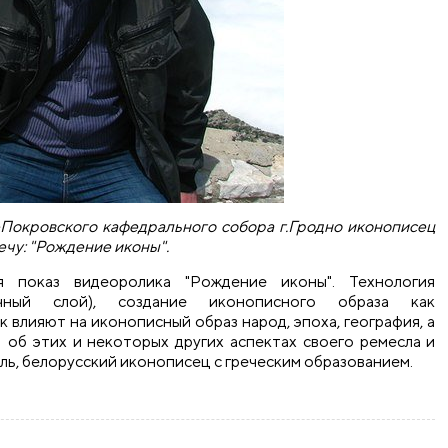
о-Покровского кафедрального собора г.Гродно иконописец
ечу: "Рождение иконы".
я показ видеоролика "Рождение иконы". Технология
очный слой), создание иконописного образа как
 влияют на иконописный образ народ, эпоха, география, а
об этих и некоторых других аспектах своего ремесла и
аль, белорусский иконописец с греческим образованием.
ения иконописец Евгений Коваль рассказал о том, как "рожд