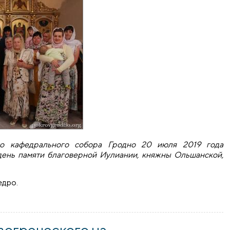
го кафедрального собора Гродно 20 июля 2019 года
день памяти благоверной Иулиании, княжны Ольшанской,
едро.
 собора отметило день памяти праведной Иулиании Ольша
вогреческого на