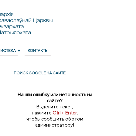
архія
раваслаўнай Царквы
кзархата
Патрыярхата
ЛИОТЕКА
КОНТАКТЫ
ПОИСК GOОGLE НА САЙТЕ
Нашли ошибку или неточность на
сайте?
Выделите текст,
нажмите
Ctrl + Enter
,
чтобы сообщить об этом
администратору!