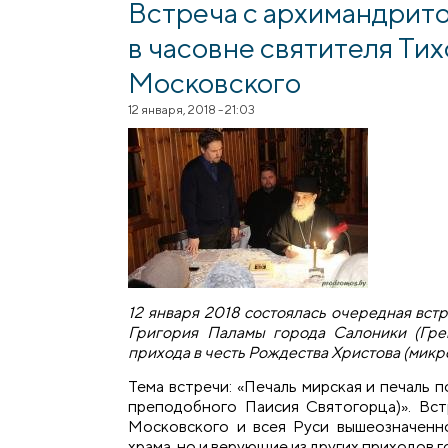
​Встреча с архимандрит
в часовне святителя Тих
Московского
12 января, 2018 - 21:03
12 января 2018 состоялась очередная вст
Григория Паламы города Салоники (Гр
прихода в честь Рождества Христова (микр
Тема встречи: «Печаль мирская и печаль 
преподобного Паисия Святогорца)». Вст
Московского и всея Руси вышеозначенно
храма, но и верующие из других приходов 