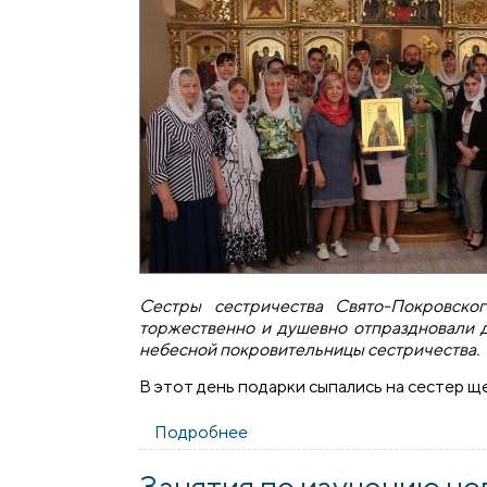
Сестры сестричества Свято-Покровско
торжественно и душевно отпраздновали 
небесной покровительницы сестричества.
В этот день подарки сыпались на сестер щ
Подробнее
о Сестричество Покровского
Занятия по изучению но