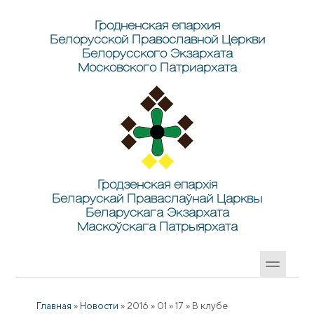
Перейти к основному содержанию
Skip to search
Гродненская епархия
Белорусской Православной Церкви
Белорусского Экзархата
Московского Патриархата
Гродзенская епархія
Беларускай Праваслаўнай Царквы
Беларускага Экзархата
Маскоўскага Патрыярхата
Главная
»
Новости
»
2016
»
01
»
17
»
В клубе