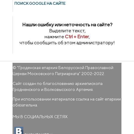
ПОИСК GOОGLE НА САЙТЕ
Нашли ошибку или неточность на сайте?
Выделите текст,
нажмите
Ctrl + Enter
,
чтобы сообщить об этом администратору!
© "
Гроденская епархия Белорусской Православной
Церкви Московского Патриархата
" 2002-2022
Сайт создан по благословению архиепископа
Гродненского и Волковысского Артемия.
При использовании материалов ссылка на сайт епархии
обязательна.
МЫ В СОЦИАЛЬНЫХ СЕТЯХ
(внешняя ссылка)