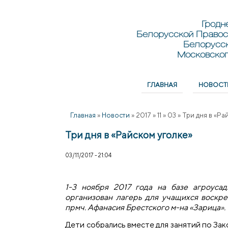
Перейти к основному содержанию
Skip to search
Гродн
Белорусской Правос
Белорусс
Московског
ГЛАВНАЯ
НОВОСТ
Главное меню
Главная
»
Новости
»
2017
»
11
»
03
»
Три дня в «Ра
Три дня в «Райском уголке»
03/11/2017 - 21:04
1-3 ноября 2017 года на базе агроуса
организован лагерь для учащихся воскр
прмч. Афанасия Брестского м-на «Зарица».
Дети собрались вместе для занятий по За