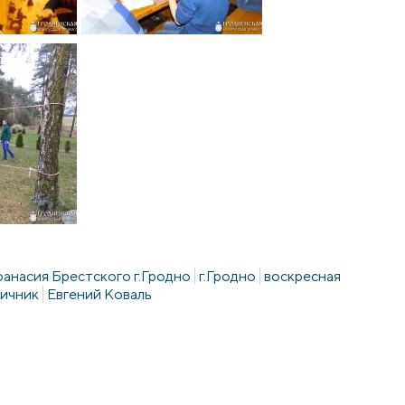
Афанасия Брестского г.Гродно
г.Гродно
воскресная
личник
Евгений Коваль