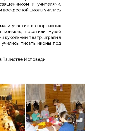
священником и учителями,
и воскресной школы учились
мали участие в спортивных
а коньках, посетили музей
й кукольный театр, играли в
, учились писать иконы под
.
 в Таинстве Исповеди.