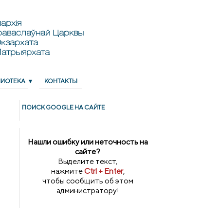
архія
раваслаўнай Царквы
кзархата
Патрыярхата
ЛИОТЕКА
КОНТАКТЫ
ПОИСК GOОGLE НА САЙТЕ
Нашли ошибку или неточность на
сайте?
Выделите текст,
нажмите
Ctrl + Enter
,
чтобы сообщить об этом
администратору!