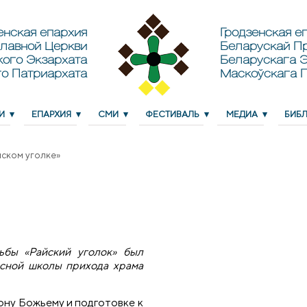
енская епархия
Гродзенская еп
лавной Церкви
Беларускай П
кого Экзархата
Беларускага Э
о Патриархата
Маскоўскага 
И
ЕПАРХИЯ
СМИ
ФЕСТИВАЛЬ
МЕДИА
БИБ
йском уголке»
дьбы «Райский уголок» был
есной школы прихода храма
кону Божьему и подготовке к