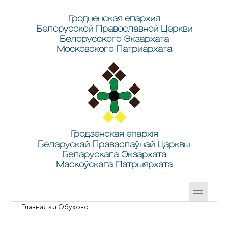
Перейти к основному содержанию
Skip to search
Гродненская епархия
Белорусской Православной Церкви
Белорусского Экзархата
Московского Патриархата
Гродзенская епархія
Беларускай Праваслаўнай Царквы
Беларускага Экзархата
Маскоўскага Патрыярхата
Главная
»
д.Обухово
Вы здесь