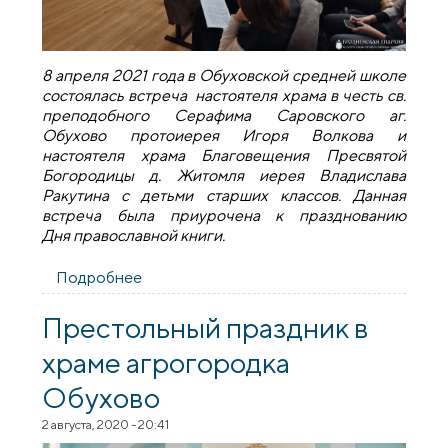
8 апреля 2021 года в Обуховской средней школе
состоялась встреча настоятеля храма в честь св.
преподобного Серафима Саровского аг.
Обухово протоиерея Игоря Волкова и
настоятеля храма Благовещения Пресвятой
Богородицы д. Житомля иерея Владислава
Ракутина с детьми старших классов. Данная
встреча была приурочена к празднованию
Дня православной книги.
Подробнее
о День православной книги на приходе
агрогородка Обухово
Престольный праздник в
храме агрогородка
Обухово
2 августа, 2020 - 20:41