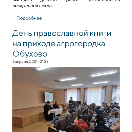
воскресной школы.
Подробнее
о Пасхальная выставка детских работ
воспитанников воскресной школы на
приходе агрогородка Обухово
День православной книги
на приходе агрогородка
Обухово
8 апреля, 2021 - 21:28