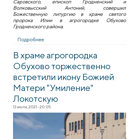
Саровского, епископ Гродненский и
Волковысский Антоний, совершил
Божественную литургию в храме святого
пророка Илии в агрогородке Обухово
Гродненского района.
Подробнее
о В день памяти преподобного
Серафима Саровского епископ Антоний
совершил Литургию в храме пророка
В храме агрогородка
Илии в агрогородке Обухово (новые
Обухово торжественно
фото)
встретили икону Божией
Матери "Умиление"
Локотскую
13 июля, 2021 - 20:05