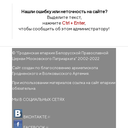
Нашли ошибку или неточность на сайте?
Выделите текст,
нажмите
Ctrl + Enter
,
чтобы сообщить об этом администратору!
© "
Гроденская епархия Белорусской Православной
Церкви Московского Патриархата
" 2002-2022
Сайт создан по благословению архиепископа
Гродненского и Волковысского Артемия.
При использовании материалов ссылка на сайт епархии
обязательна.
МЫ В СОЦИАЛЬНЫХ СЕТЯХ
(внешняя ссылка)
ВКОНТАКТЕ
(внешняя ссылка)
FACEBOOK