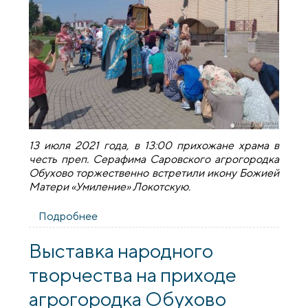
13 июля 2021 года, в 13:00 прихожане храма в
честь преп. Серафима Саровского агрогородка
Обухово торжественно встретили икону Божией
Матери «Умиление» Локотскую.
Подробнее
о В храме агрогородка Обухово
торжественно встретили икону Божией
Матери "Умиление" Локотскую
Выставка народного
творчества на приходе
агрогородка Обухово