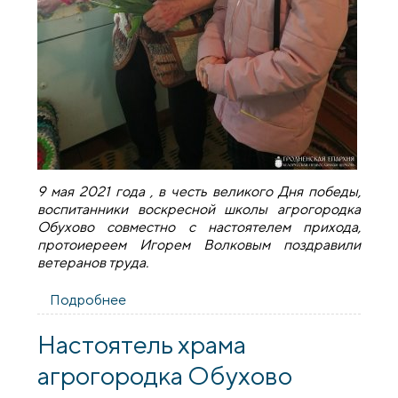
9 мая 2021 года , в честь великого Дня победы,
воспитанники воскресной школы агрогородка
Обухово совместно с настоятелем прихода,
протоиереем Игорем Волковым поздравили
ветеранов труда.
Подробнее
о Воспитанники воскресной школы
агрогородка Обухово поздравили
ветеранов труда
Настоятель храма
агрогородка Обухово