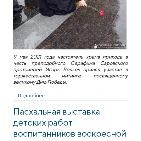
9 мая 2021 года настоятель храма прихода в
честь преподобного Серафима Саровского
протоиерей Игорь Волков принял участие в
торжественном митинге, посвященному
великому Дню Победы.
Подробнее
о Настоятель храма агрогородка
Обухово принял участие в митинге,
посвященному Дню победы
Пасхальная выставка
детских работ
воспитанников воскресной