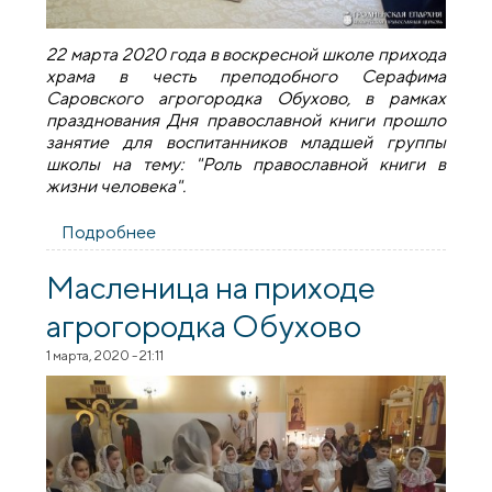
22 марта 2020 года в воскресной школе прихода
храма в честь преподобного Серафима
Саровского агрогородка Обухово, в рамках
празднования Дня православной книги прошло
занятие для воспитанников младшей группы
школы на тему: "Роль православной книги в
жизни человека".
Подробнее
о Занятие в воскресной школе храма
агрогородка Обухово на тему "Роль
православной книги в жизни человека"
Масленица на приходе
агрогородка Обухово
1 марта, 2020 - 21:11