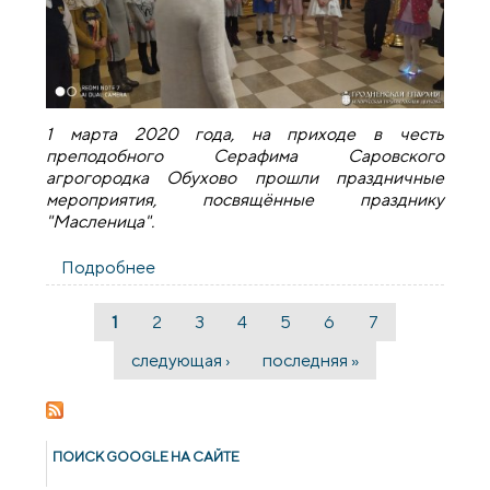
1 марта 2020 года, на приходе в честь
преподобного Серафима Саровского
агрогородка Обухово прошли праздничные
мероприятия, посвящённые празднику
"Масленица".
Подробнее
о Масленица на приходе агрогородка
Обухово
1
2
3
4
5
6
7
Страницы
следующая ›
последняя »
ПОИСК GOОGLE НА САЙТЕ