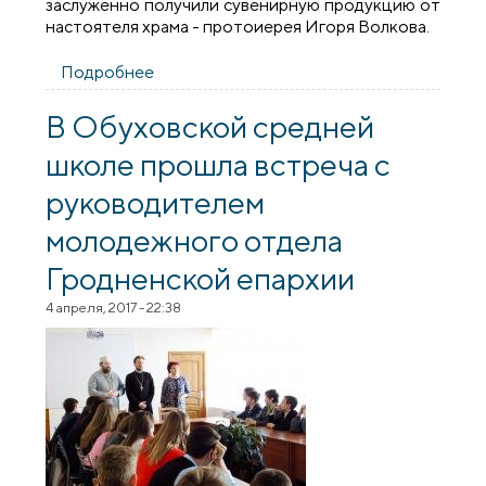
заслуженно получили сувенирную продукцию от
настоятеля храма - протоиерея Игоря Волкова.
Подробнее
о Праздничные мероприятия на приходе
прп. Серафима Саровского агрогородка
Обухово
В Обуховской средней
школе прошла встреча с
руководителем
молодежного отдела
Гродненской епархии
4 апреля, 2017 - 22:38