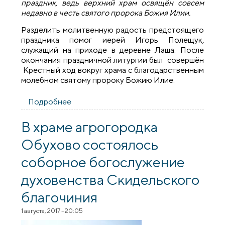
праздник, ведь верхний храм освящён совсем
недавно в честь святого пророка Божия Илии.
Разделить молитвенную радость предстоящего
праздника помог иерей Игорь Полещук,
служащий на приходе в деревне Лаша. После
окончания праздничной литургии был совершён
Крестный ход вокруг храма с благодарственным
молебном святому пророку Божию Илие.
Подробнее
о Престольный праздник верхнего храма
прихода агрогородка Обухово
В храме агрогородка
Обухово состоялось
соборное богослужение
духовенства Скидельского
благочиния
1 августа, 2017 - 20:05