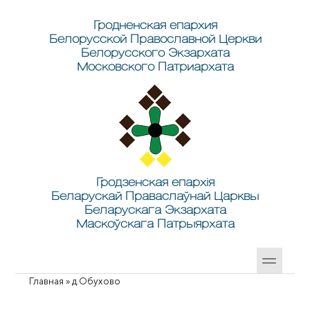
Перейти к основному содержанию
Skip to search
Гродненская епархия
Белорусской Православной Церкви
Белорусского Экзархата
Московского Патриархата
Гродзенская епархія
Беларускай Праваслаўнай Царквы
Беларускага Экзархата
Маскоўскага Патрыярхата
Главная
»
д.Обухово
Вы здесь