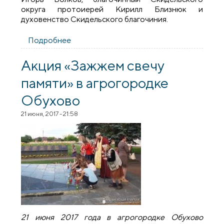
округа протоиерей Кирилл Близнюк и
духовенство Скидельского благочиния.
Подробнее
о Архиепископ Артемий совершил
освящение храма в агрогородке
Обухово Гродненского района
Акция «Зажжем свечу
памяти» в агрогородке
Обухово
21 июня, 2017 - 21:58
21 июня 2017 года в агрогородке Обухово