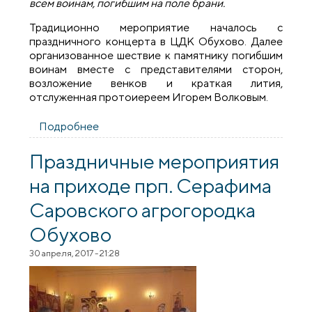
всем воинам, погибшим на поле брани.
Традиционно мероприятие началось с
праздничного концерта в ЦДК Обухово. Далее
организованное шествие к памятнику погибшим
воинам вместе с представителями сторон,
возложение венков и краткая лития,
отслуженная протоиереем Игорем Волковым.
Подробнее
о Настоятель прихода агрогородка
Обухово принял участие в митинге ко
Дню победы
Праздничные мероприятия
на приходе прп. Серафима
Саровского агрогородка
Обухово
30 апреля, 2017 - 21:28