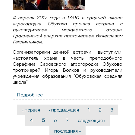
4 апреля 2017 года в 13:00 в средней школе
агрогородка Обухово прошла встреча с
руководителем молодёжного отдела
Гродненской епархии протоиереем Вячеславом
Гапличником.
Организаторами данной встречи выступили:
настоятель храма в честь преподобного
Серафима Саровского агрогородка Обухово
протоиерей Игорь Волков и руководители
учреждения образования "Обуховская средняя
школа".
Подробнее
о В Обуховской средней школе прошла
встреча с руководителем молодежного
отдела Гродненской епархии
« первая
‹ предыдущая
1
2
3
Страницы
4
5
6
7
следующая ›
последняя »