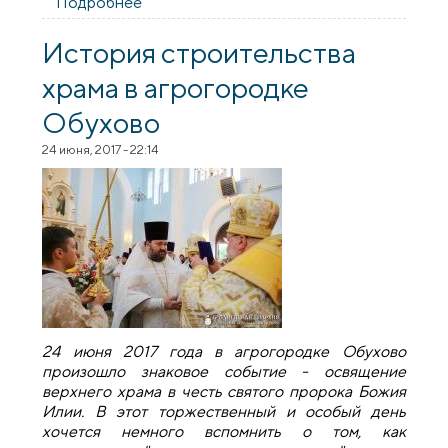
Подробнее
о Учащиеся воскресной школы храма
агрогородка Обухово постигают основы
экологического воспитания
История строительства
храма в агрогородке
Обухово
24 июня, 2017 - 22:14
24 июня 2017 года в агрогородке Обухово
произошло знаковое событие - освящение
верхнего храма в честь святого пророка Божия
Илии. В этот торжественный и особый день
хочется немного вспомнить о том, как