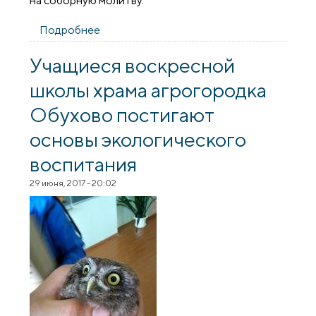
на соборную молитву.
Подробнее
о В храме агрогородка Обухово
состоялось соборное богослужение
духовенства Скидельского благочиния
Учащиеся воскресной
школы храма агрогородка
Обухово постигают
основы экологического
воспитания
29 июня, 2017 - 20:02