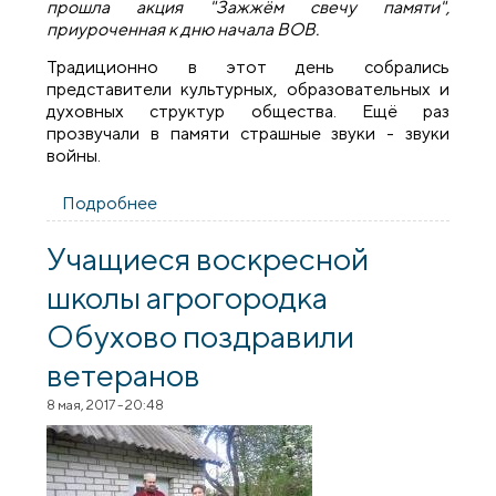
прошла акция "Зажжём свечу памяти",
приуроченная к дню начала ВОВ.
Традиционно в этот день собрались
представители культурных, образовательных и
духовных структур общества. Ещё раз
прозвучали в памяти страшные звуки - звуки
войны.
Подробнее
о Акция «Зажжем свечу памяти» в
агрогородке Обухово
Учащиеся воскресной
школы агрогородка
Обухово поздравили
ветеранов
8 мая, 2017 - 20:48