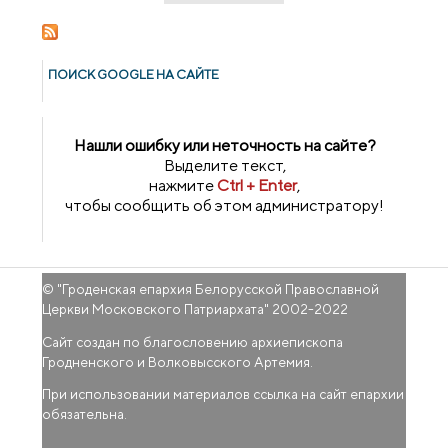
ПОИСК GOОGLE НА САЙТЕ
Нашли ошибку или неточность на сайте?
Выделите текст,
нажмите
Ctrl + Enter
,
чтобы сообщить об этом администратору!
© "
Гроденская епархия Белорусской Православной
Церкви Московского Патриархата
" 2002-2022
Сайт создан по благословению архиепископа
Гродненского и Волковысского Артемия.
При использовании материалов ссылка на сайт епархии
обязательна.