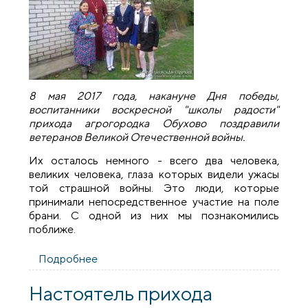
8 мая 2017 года, накануне Дня победы,
воспитанники воскресной "школы радости"
прихода агрогородка Обухово поздравили
ветеранов Великой Отечественной войны.
Их осталось немного - всего два человека,
великих человека, глаза которых видели ужасы
той страшной войны. Это люди, которые
принимали непосредственное участие на поле
брани. С одной из них мы познакомились
поближе.
Подробнее
о Учащиеся воскресной школы
агрогородка Обухово поздравили
ветеранов
Настоятель прихода