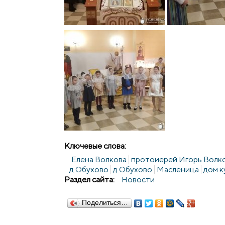
Ключевые слова:
Елена Волкова
протоиерей Игорь Волк
д.Обухово
д.Обухово
Масленица
дом к
Раздел сайта:
Новости
Поделиться…