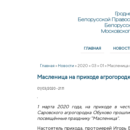
Перейти к основному содержанию
Skip to search
Гродн
Белорусской Правос
Белорусс
Московског
ГЛАВНАЯ
НОВОСТ
Главное меню
Главная
»
Новости
»
2020
»
03
»
01
»
Масленица 
Масленица на приходе агрогородк
01/03/2020 - 21:11
1 марта 2020 года, на приходе в чес
Саровского агрогородка Обухово прошли
посвящённые празднику "Масленица".
Настоятель прихода, протоиерей Игорь В