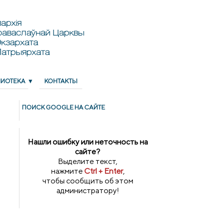
архія
раваслаўнай Царквы
кзархата
Патрыярхата
ЛИОТЕКА
КОНТАКТЫ
ПОИСК GOОGLE НА САЙТЕ
Нашли ошибку или неточность на
сайте?
Выделите текст,
нажмите
Ctrl + Enter
,
чтобы сообщить об этом
администратору!