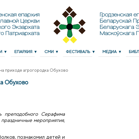
енская епархия
Гродзенская еп
лавной Церкви
Беларускай П
кого Экзархата
Беларускага Э
о Патриархата
Маскоўскага 
И
ЕПАРХИЯ
СМИ
ФЕСТИВАЛЬ
МЕДИА
БИБ
на приходе агрогородка Обухово
а Обухово
ть преподобного Серафима
 праздничные мероприятия,
олков, познакомил детей и