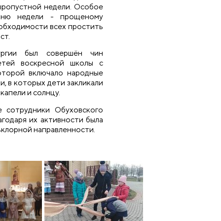
ыропустной недели. Особое
дню недели - прощеному
еобходимости всех простить
ст.
ургии был совершён чин
етей воскресной школы с
оторой включало народные
и, в которых дети закликали
 капели и солнцу.
е сотрудники Обуховского
агодаря их активности была
ьклорной направленности.