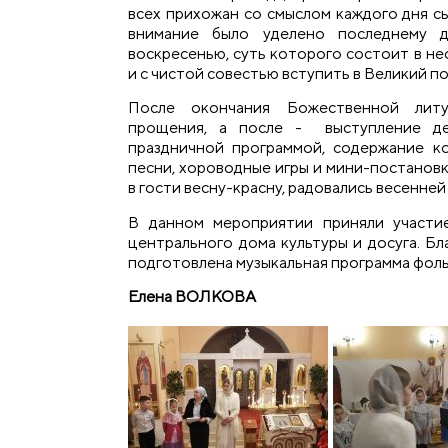
всех прихожан со смыслом каждого дня с
внимание было уделено последнему 
воскресенью, суть которого состоит в н
и с чистой совестью вступить в Великий по
После окончания Божественной лит
прощения, а после - выступление д
праздничной программой, содержание к
песни, хороводные игры и мини-постановк
в гости весну-красну, радовались весенней
В данном мероприятии приняли участи
центрального дома культуры и досуга. Бл
подготовлена музыкальная программа фол
Елена ВОЛКОВА