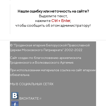
Нашли ошибку или неточность на сайте?
Выделите текст,
нажмите
Ctrl + Enter
,
чтобы сообщить об этом администратору!
© "
Гроденская епархия Белорусской Православной
Церкви Московского Патриархата
" 2002-2022
Сайт создан по благословению архиепископа
Гродненского и Волковысского Артемия.
При использовании материалов ссылка на сайт епархии
обязательна.
МЫ В СОЦИАЛЬНЫХ СЕТЯХ
(внешняя ссылка)
ВКОНТАКТЕ
(внешняя ссылка)