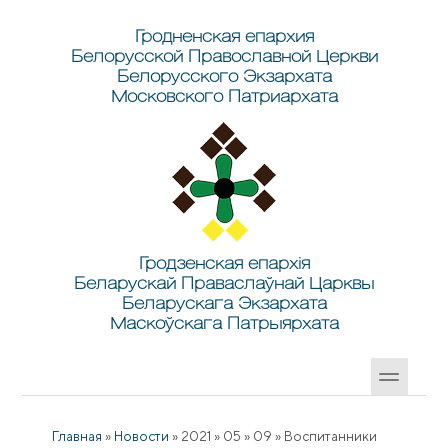
Перейти к основному содержанию
Skip to search
Гродненская епархия
Белорусской Православной Церкви
Белорусского Экзархата
Московского Патриархата
Гродзенская епархія
Беларускай Праваслаўнай Царквы
Беларускага Экзархата
Маскоўскага Патрыярхата
Главная
»
Новости
»
2021
»
05
»
09
»
Воспитанники