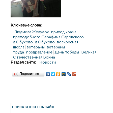
Ключевые слова:
Людмила Желудок
приход храма
преподобного Серафима Саровского
д.Обухово
д.Обухово
воскресная
школа
ветераны
ветераны
труда
поздравление
День победы
Великая
Отечественная Война
Раздел сайта:
Новости
Поделиться…
ПОИСК GOОGLE НА САЙТЕ