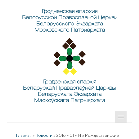
Перейти к основному содержанию
Skip to search
Гродненская епархия
Белорусской Православной Церкви
Белорусского Экзархата
Московского Патриархата
Гродзенская епархія
Беларускай Праваслаўнай Царквы
Беларускага Экзархата
Маскоўскага Патрыярхата
Главная
»
Новости
»
2016
»
01
»
14
»
Рождественские