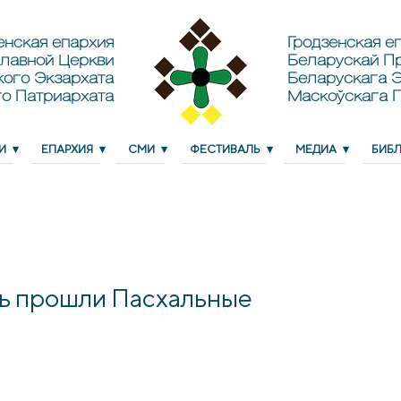
енская епархия
Гродзенская еп
лавной Церкви
Беларускай П
кого Экзархата
Беларускага Э
о Патриархата
Маскоўскага 
И
ЕПАРХИЯ
СМИ
ФЕСТИВАЛЬ
МЕДИА
БИБ
ль прошли Пасхальные