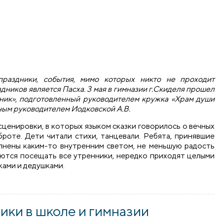
раздники, события, мимо которых никто не проходит
дников является Пасха. 3 мая в гимназии г.Скиделя прошел
дник», подготовленный руководителем кружка «Храм души
ным руководителем Иодковской А.В.
ценировки, в которых языком сказки говорилось о вечных
броте. Дети читали стихи, танцевали. Ребята, принявшие
полнены каким-то внутренним светом, не меньшую радость
аются посещать все утренники, нередко приходят целыми
ками и дедушками.
 прошел пасхальный утренник
ки в школе и гимназии