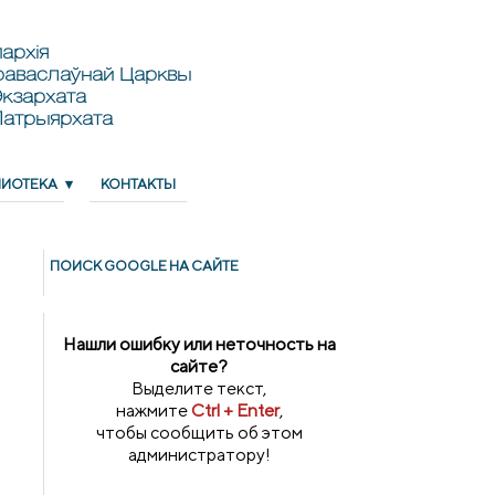
архія
раваслаўнай Царквы
кзархата
Патрыярхата
ЛИОТЕКА
КОНТАКТЫ
ПОИСК GOОGLE НА САЙТЕ
Нашли ошибку или неточность на
сайте?
Выделите текст,
нажмите
Ctrl + Enter
,
чтобы сообщить об этом
администратору!