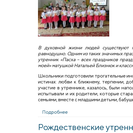
В духовной жизни людей существуют п
равнодушно. Одним из таких значимых праз
утренник «Пасха – всех праздников праз
моей» матушкой Натальей Близнюк и класс
Школьники подготовили трогательные инс
истинах: любви к ближнему, терпении, до
участие в утреннике, казалось, были на
испытывали и их родители, которые стар
семьями, вместе с младшими детьми, бабуш
Подробнее
о В гимназии города Скидель
Рождественские утренни