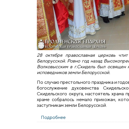
28 октября православная церковь чти
Белорусской. Ровно год назад Высокопр
Волковысским в г.Скидель был освящен 
исповедников земли Белорусской.
По случаю престольного праздника и годо
богослужение духовенства Скидельско
Скидельского округа, настоятель храма 
храме собралось немало прихожан, кот
заступникам земли Белорусской.
Подробнее
о Состоялось соборное бого