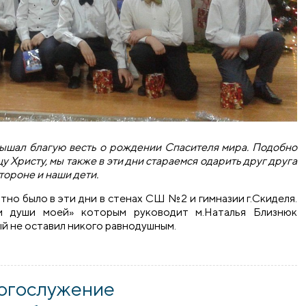
слышал благую весть о рождении Спасителя мира. Подобно
Христу, мы также в эти дни стараемся одарить друг друга
тороне и наши дети.
но было в эти дни в стенах СШ №2 и гимназии г.Скиделя.
м души моей» которым руководит м.Наталья Близнюк
й не оставил никого равнодушным.
в школе и гимназии города Скидель
богослужение