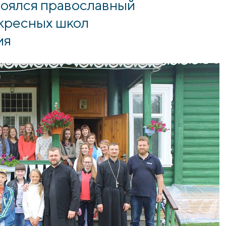
тоялся православный
скресных школ
ия