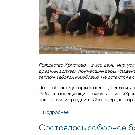
Рождество Христово – в это день, мир у
древним волхвам принесшим дары младенцу 
теплом, заботой и любовью. Не остаются в с
По особенному торжественно, тепло и уют
Ребята посещающие факультатив «Хра
приготовили праздничный концерт, которы
Подробнее
о Рождественские утренники 
Состоялось соборное 