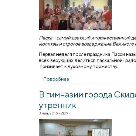
Пасха – самый светлый и торжественный де
молитвы и строгое воздержание Великого п
Первая неделя после праздника Пасхи наз
всех верующих делиться пасхальной радос
призывает к духовному торжеству.
Подробнее
о В школах города Скидель 
В гимназии города Скид
утренник
3 мая, 2016 - 21:19