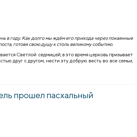
нь в году. Как долго мы ждём его прихода через покаянные
оста, готовя свою душу к столь великому событию.
ывается Светлой седмицей, в это время церковь призывает
тью друг с другом, нести эту добрую весть во все семьи,
прошли Пасхальные утренники
ель прошел пасхальный