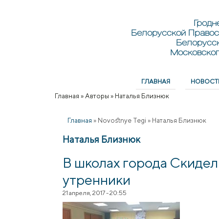
Перейти к основному содержанию
Skip to search
Гродн
Белорусской Правос
Белорусс
Московског
ГЛАВНАЯ
НОВОСТ
Главное меню
Главная
»
Авторы
»
Наталья Близнюк
Вы здесь
Главная
»
Novostnye Tegi
»
Наталья Близнюк
Наталья Близнюк
В школах города Скиде
утренники
21 апреля, 2017 - 20:55