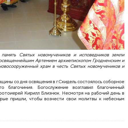
т память Святых новомучеников и исповедников земли
еосвященнейшим Артемием архиепископом Гродненским и
новосооруженный храм в честь Святых новомучеников и
вщины со дня освящения в г.Скидель состоялось соборное
го благочиния. Богослужение возглавил благочинный
протоиерей Кирилл Близнюк. Несмотря на рабочий день в
орые пришли, чтобы вознести свои молитвы к небесным
служение духовенства Скидельского благочиния